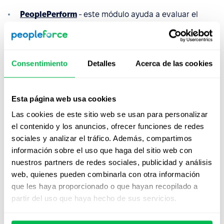
PeoplePerform
- este módulo ayuda a evaluar el
desempeño de la empresa con OKRs, monitorizar
KPI's, reuniones 1 a 1, feedback de 360 grados.
Permite realizar fácilmente
revisiones de
desempeño
, establecer y evaluar objetivos para
Consentimiento
Detalles
Acerca de las cookies
cada empleado, equipo o empresa, y supervisar el
estado de los objetivos y los cambios en los
resultados para que el equipo sea más eficiente y
Esta página web usa cookies
exitoso.
Las cookies de este sitio web se usan para personalizar
el contenido y los anuncios, ofrecer funciones de redes
PeopleTime
- este módulo permite realizar un
sociales y analizar el tráfico. Además, compartimos
seguimiento del tiempo de cada empleado o
información sobre el uso que haga del sitio web con
proyecto y llevar un control de la eficiencia.
nuestros partners de redes sociales, publicidad y análisis
PeopleDesk
- ayuda a gestionar todos los asuntos
web, quienes pueden combinarla con otra información
relacionados con la organización o el trabajo con
que les haya proporcionado o que hayan recopilado a
Recursos Humanos, la gerencia u otros problemas,
partir del uso que haya hecho de sus servicios.
notas, apelaciones o quejas del equipo.