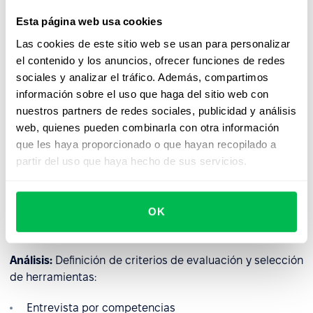
de evaluación?
Esta página web usa cookies
El centro de evaluación es un proceso que exige mucho
Las cookies de este sitio web se usan para personalizar
tiempo y recursos. En promedio, su implementación en
el contenido y los anuncios, ofrecer funciones de redes
una empresa tomará 4 meses y constará de las
sociales y analizar el tráfico. Además, compartimos
siguientes etapas:
información sobre el uso que haga del sitio web con
nuestros partners de redes sociales, publicidad y análisis
Definición de las tareas del centro de evaluación:
Desde
web, quienes pueden combinarla con otra información
el principio, es necesario comprender para qué se está
que les haya proporcionado o que hayan recopilado a
evaluando: Reclutamiento de candidatos, promoción,
partir del uso que haya hecho de sus servicios.
desarrollo de empleados, etc.
Distribución de un memorándum:
Un documento en el
OK
que informará a todos los participantes sobre los
objetivos del centro de evaluación.
Análisis:
Definición de criterios de evaluación y selección
de herramientas:
Entrevista por competencias