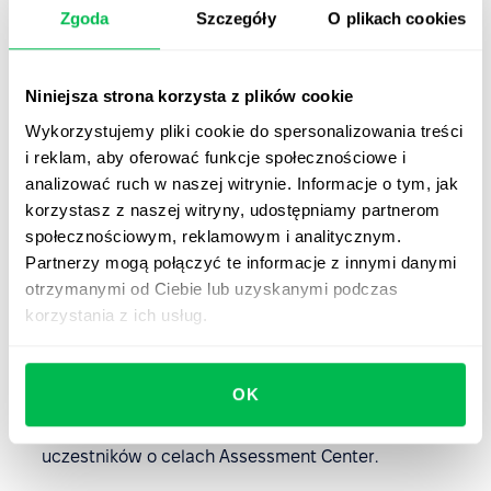
Zgoda
Szczegóły
O plikach cookies
samodzielnie lub z zewnętrznymi ekspertami.
Niniejsza strona korzysta z plików cookie
Assessment center: jak zacząć
Wykorzystujemy pliki cookie do spersonalizowania treści
Assessment Center to proces czasochłonny i
i reklam, aby oferować funkcje społecznościowe i
wymagający dużych zasobów. Wdrożenie technologii w
analizować ruch w naszej witrynie. Informacje o tym, jak
Twojej firmie zajmie około 4 miesięcy i będzie się składać
korzystasz z naszej witryny, udostępniamy partnerom
z następujących etapów:
społecznościowym, reklamowym i analitycznym.
Partnerzy mogą połączyć te informacje z innymi danymi
Zdefiniowanie zadań assessment center
– od
otrzymanymi od Ciebie lub uzyskanymi podczas
samego początku musisz zrozumieć, w jakim celu
korzystania z ich usług.
dokonujesz oceny: rekrutacji kandydatów, awansu,
rozwoju pracowników itp.
OK
Stworzenie memo (wiadomości)
– przygotowanie
dokumentu, w którym poinformujesz wszystkich
uczestników o celach Assessment Center.