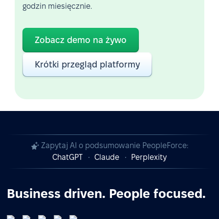
godzin miesięcznie.
Zobacz demo na żywo
Krótki przegląd platformy
Zapytaj AI o podsumowanie PeopleForce:
ChatGPT
Claude
Perplexity
Business driven. People focused.