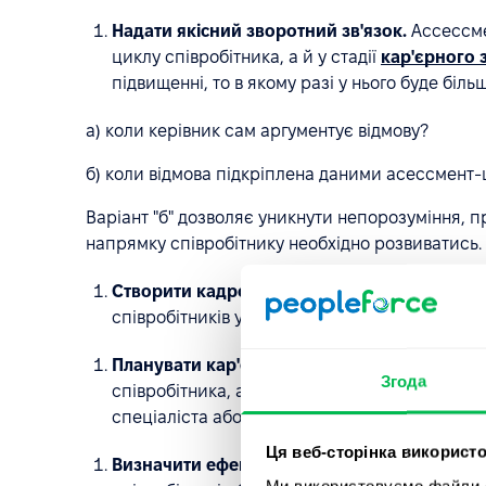
Надати якісний зворотний зв'язок.
Ассессме
циклу співробітника, а й у стадії
кар'єрного 
підвищенні, то в якому разі у нього буде біл
а) коли керівник сам аргументує відмову?
б) коли відмова підкріплена даними асессмент-ц
Варіант "б" дозволяє уникнути непорозуміння, при
напрямку співробітнику необхідно розвиватись.
Створити кадровий резерв.
Центр оцінки доз
співробітників у найближчому майбутньому м
Планувати кар'єру співробітника/команди.
Згода
співробітника, а які ні. На основі цих даних
спеціаліста або цілої команди.
Ця веб-сторінка використо
Визначити ефективність навчання.
Центр оц
Ми використовуємо файли co