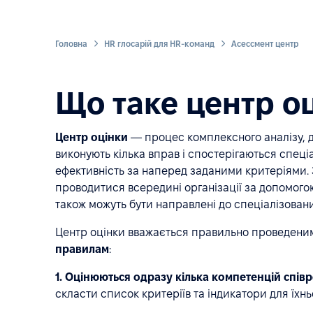
Головна
HR глосарій для HR-команд
Асессмент центр
Що таке центр о
Центр оцінки
— процес комплексного аналізу, до
виконують кілька вправ і спостерігаються спец
ефективність за наперед заданими критеріями.
проводитися всередині організації за допомого
також можуть бути направлені до спеціалізован
Центр оцінки вважається правильно проведеним
правилам
:
1. Оцінюються одразу кілька компетенцій спів
скласти список критеріїв та індикатори для їхньо