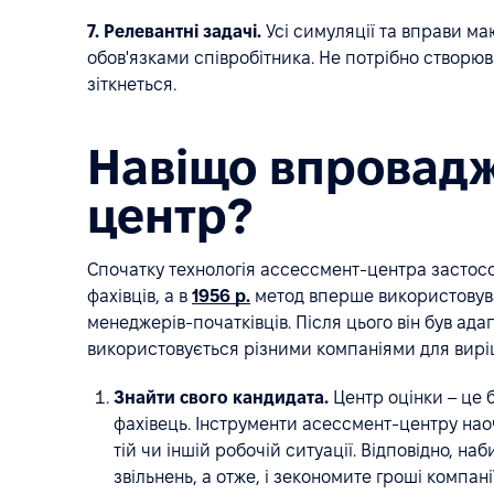
7. Релевантні задачі.
Усі симуляції та вправи ма
обов'язками співробітника. Не потрібно створюва
зіткнеться.
Навіщо впровадж
центр?
Спочатку технологія ассессмент-центра застосо
фахівців, а в
1956 р.
метод вперше використовува
менеджерів-початківців. Після цього він був ад
використовується різними компаніями для вирі
Знайти свого кандидата.
Центр оцінки – це 
фахівець. Інструменти асессмент-центру нао
тій чи іншій робочій ситуації. Відповідно, н
звільнень, а отже, і зекономите гроші компанії