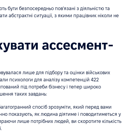
ють бути безпосередньо пов'язані з діяльністю та
ти абстрактні ситуації, з якими працівник ніколи не
увати ассесмент-
вувалася лише для підбору та оцінки військових
ли психологи для аналізу компетенцій 422
аптований під потреби бізнесу і тепер широко
шення таких завдань:
багатогранний спосіб зрозуміти, який перед вами
чно показують, як людина діятиме і поводитиметься у
абираючи лише потрібних людей, ви скоротите кількість
.