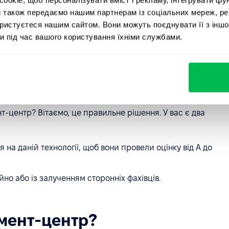
розумілим, наскільки ефективними були курси, тренінги.
и також передаємо нашим партнерам із соціальних мереж, ре
ористуєтеся нашим сайтом. Вони можуть поєднувати її з іншо
т-центрі допомагає штатним HR-менеджерам та
и під час вашого користування їхніми службами.
співробітників необхідні саме вашій компанії, та як їх
ассесмент-центр?
центр? Вітаємо, це правильне рішення. У вас є два
я на даній технології, щоб вони провели оцінку від А до
но або із залученням сторонніх фахівців.
смент-центр?