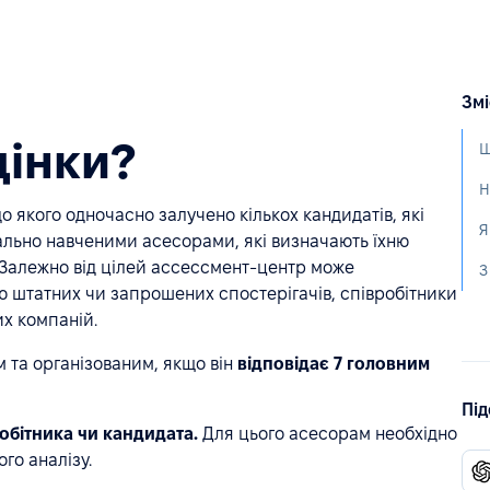
Змі
цінки?
Щ
Н
 якого одночасно залучено кількох кандидатів, які
Я
іально навченими асесорами, які визначають їхню
 Залежно від цілей ассессмент-центр може
З
ю штатних чи запрошених спостерігачів, співробітники
их компаній.
 та організованим, якщо він
відповідає 7 головним
Під
робітника чи кандидата.
Для цього асесорам необхідно
го аналізу.