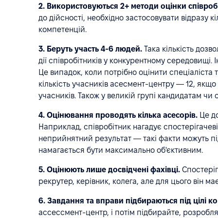
2. Використовуються 2+ методи оцінки співробі
до дійсності, необхідно застосовувати відразу кі
компетенцій.
3. Беруть участь 4-6 людей.
Така кількість дозв
дії співробітників у конкурентному середовищі.
Це випадок, коли потрібно оцінити спеціаліст
кількість учасників асесмент-центру — 12, якщо 
учасників. Також у великій групі кандидатам чи
4. Оцінювання проводять кілька асесорів.
Це до
Наприклад, співробітник нагадує спостерігачев
неприйнятний результат — такі факти можуть пі
намагається бути максимально об'єктивним.
5. Оцінюють лише досвідчені фахівці.
Спостеріг
рекрутер, керівник, колега, але для цього він 
6. Завдання та вправи підбираються під цілі ко
ассессмент-центр, і потім підбирайте, розробля