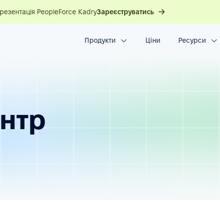
презентація PeopleForce Kadry
Зареєструватись
Продукти
Ціни
Ресурси
ентр