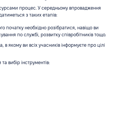
есурсами процес. У середньому впровадження
датиметься з таких етапів:
го початку необхідно розібратися, навіщо ви
вання по службі, розвитку співробітників тощо.
, в якому ви всіх учасників інформуєте про цілі
 та вибір інструментів: