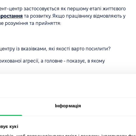
нт-центр застосовується як першому етапі життєвого
зростання
та розвитку. Якщо працівнику відмовляють у
ьше розуміння та прийняття:
ентру із вказівками, які якості варто посилити?
хованої агресії, а головне - показує, в якому
воляє розглянути таланти та зрозуміти, хто із
оже піти на підвищення.
Асессмент-центр покаже, які компетенції розвинені у
Інформація
 можна складати план розвитку та навчання конкретного
вує кукі
інки проводиться також після навчання команди
okie, щоб персоналізувати вміст і рекламу, інтегрувати фу