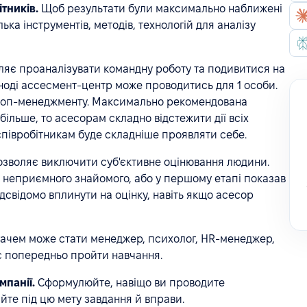
тників.
Щоб результати були максимально наближені
лька інструментів, методів, технологій для аналізу
оляє проаналізувати командну роботу та подивитися на
 Іноді ассесмент-центр може проводитись для 1 особи.
а топ-менеджменту. Максимально рекомендована
більше, то асесорам складно відстежити дії всіх
 співробітникам буде складніше проявляти себе.
зволяє виключити суб'єктивне оцінювання людини.
і неприємного знайомого, або у першому етапі показав
дсвідомо вплинути на оцінку, навіть якщо асесор
ачем може стати менеджер, психолог, HR-менеджер,
має попередньо пройти навчання.
мпанії.
Сформулюйте, навіщо ви проводите
йте під цю мету завдання й вправи.