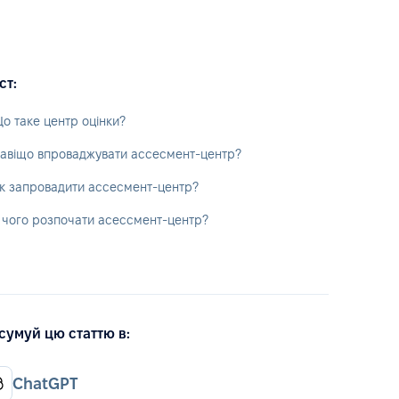
ст:
о таке центр оцінки?
авіщо впроваджувати ассесмент-центр?
к запровадити ассесмент-центр?
 чого розпочати асессмент-центр?
сумуй цю статтю в:
ChatGPT