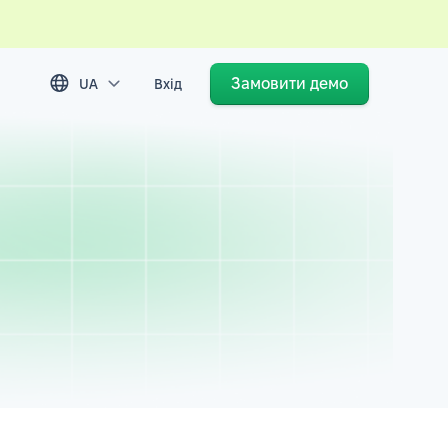
Замовити демо
UA
Вхід