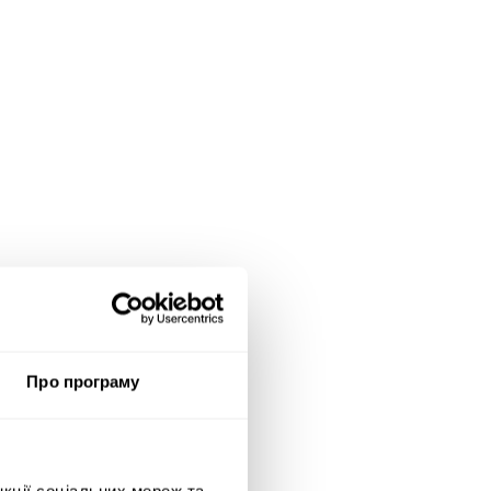
Про програму
нкції соціальних мереж та