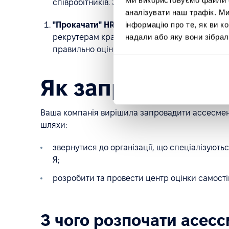
співробітників. За його результатами стає з
аналізувати наш трафік. М
інформацію про те, як ви к
"Прокачати" HR-фахівців.
Участь в асессмен
надали або яку вони зібрал
рекрутерам краще зрозуміти, які компетенції 
правильно оцінювати.
Як запровадити 
Ваша компанія вирішила запровадити ассесмент-
шляхи:
звернутися до організації, що спеціалізуютьс
Я;
розробити та провести центр оцінки самостій
З чого розпочати асес