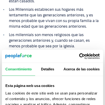
están casados.
Los Millennials establecen sus hogares más
lentamente que las generaciones anteriores, y es
menos probable que vivan con su propia familia a la
misma edad que las generaciones anteriores.
Los millennials son menos religiosos que las
generaciones anteriores y, cuando se casan, es
menos probable que sea por la iglesia.
Entre los usuarios de redes sociales en EE.UU., el 40%
de los millennials ha interactuado con contenidos en
plataformas sociales que se enfocan en la necesidad
Consentimiento
Detalles
Acerca de las cookies
de actuar contra el
cambio climático
. En
comparación, esto fue cierto para el 27% de los
usuarios de la
Generación X
y el 21% de las
Esta página web usa cookies
generaciones mayores.
Las cookies de este sitio web se usan para personalizar
En 2019, el 93% de los Millennials,
con edades
el contenido y los anuncios, ofrecer funciones de redes
comprendidas entre los 23 y los 38 años
, poseían
sociales y analizar el tráfico. Además, compartimos