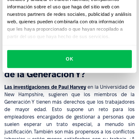
teléfonos inteligentes, y el 86% declaró utilizar redes
información sobre el uso que haga del sitio web con
sociales. Ahora, casi todos los Millennials aseguran
nuestros partners de redes sociales, publicidad y análisis
usar Internet, y el 19% son usuarios de Internet
web, quienes pueden combinarla con otra información
exclusivamente en teléfonos inteligentes, es decir,
que les haya proporcionado o que hayan recopilado a
poseen un teléfono inteligente pero no tienen servicio
partir del uso que haya hecho de sus servicios.
de Internet de banda ancha en casa.
OK
¿Cómo gestionar a los talentos
de la Generación Y?
Las investigaciones de Paul Harvey
en la Universidad de
New Hampshire, sugieren que los miembros de la
Generación Y tienen más derechos que los trabajadores
de mayor edad. Esto supone un reto para los
empleadores encargados de gestionar a personas que
suelen esperar un trato especial, a menudo sin
justificación. También son más propensos a los conflictos