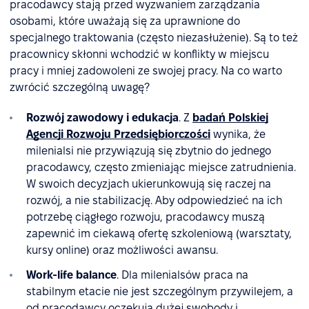
pracodawcy stają przed wyzwaniem zarządzania
osobami, które uważają się za uprawnione do
specjalnego traktowania (często niezasłużenie). Są to też
pracownicy skłonni wchodzić w konflikty w miejscu
pracy i mniej zadowoleni ze swojej pracy. Na co warto
zwrócić szczególną uwagę?
Rozwój zawodowy i edukacja
. Z
badań Polskiej
Agencji Rozwoju Przedsiębiorczości
wynika, że
milenialsi nie przywiązują się zbytnio do jednego
pracodawcy, często zmieniając miejsce zatrudnienia.
W swoich decyzjach ukierunkowują się raczej na
rozwój, a nie stabilizację. Aby odpowiedzieć na ich
potrzebę ciągłego rozwoju, pracodawcy muszą
zapewnić im ciekawą ofertę szkoleniową (warsztaty,
kursy online) oraz możliwości awansu.
Work-life balance
. Dla milenialsów praca na
stabilnym etacie nie jest szczególnym przywilejem, a
od pracodawcy oczekują dużej swobody i