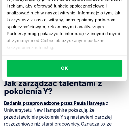
pokoleń – 21%.
i reklam, aby oferować funkcje społecznościowe i
Ponad dziewięciu na dziesięciu milenialsów (
93%
analizować ruch w naszej witrynie. Informacje o tym, jak
osób – stan na 2019 rok
) posiada smartfony, a 86%
korzystasz z naszej witryny, udostępniamy partnerom
twierdzi, że korzysta z mediów społecznościowych.
społecznościowym, reklamowym i analitycznym.
Prawie wszyscy milenialsi twierdzą obecnie, że
Partnerzy mogą połączyć te informacje z innymi danymi
korzystają z Internetu, a 19% z nich to użytkownicy
otrzymanymi od Ciebie lub uzyskanymi podczas
Internetu wyłącznie na smartfonach – to znaczy
korzystania z ich usług.
posiadają smartfona, ale nie mają w domu usługi
szerokopasmowego Internetu.
OK
Jak zarządzać talentami z
pokolenia Y?
Badania przeprowadzone przez Paula Harveya
z
Uniwersytetu New Hampshire pokazują, że
przedstawiciele pokolenia Y są nastawieni bardziej
roszczeniowo niż starsi pracownicy. Oznacza to, że