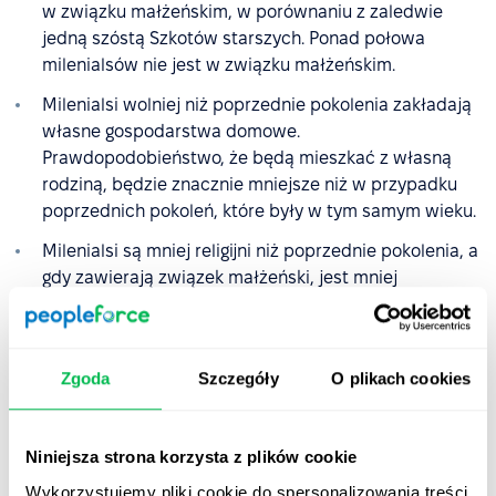
w związku małżeńskim, w porównaniu z zaledwie
jedną szóstą Szkotów starszych. Ponad połowa
milenialsów nie jest w związku małżeńskim.
Milenialsi wolniej niż poprzednie pokolenia zakładają
własne gospodarstwa domowe.
Prawdopodobieństwo, że będą mieszkać z własną
rodziną, będzie znacznie mniejsze niż w przypadku
poprzednich pokoleń, które były w tym samym wieku.
Milenialsi są mniej religijni niż poprzednie pokolenia, a
gdy zawierają związek małżeński, jest mniej
prawdopodobne, że będzie to ślub kościelny.
Wśród użytkowników mediów społecznościowych w
USA 40% pokolenia milenialsów weszło w interakcję z
Zgoda
Szczegóły
O plikach cookies
treściami na platformach społecznościowych, które
koncentrują się na potrzebie działań w zakresie
zmian klimatycznych
. Dla porównania w
pokoleniu X
Niniejsza strona korzysta z plików cookie
było to 27% użytkowników, a w przypadku starszych
Wykorzystujemy pliki cookie do spersonalizowania treści