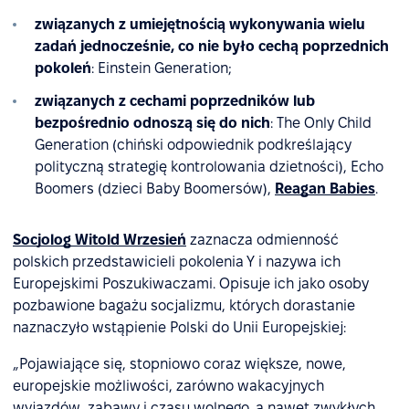
związanych z umiejętnością wykonywania wielu
zadań jednocześnie, co nie było cechą poprzednich
pokoleń
: Einstein Generation;
związanych z cechami poprzedników lub
bezpośrednio odnoszą się do nich
: The Only Child
Generation (chiński odpowiednik podkreślający
polityczną strategię kontrolowania dzietności), Echo
Boomers (dzieci Baby Boomersów),
Reagan Babies
.
Socjolog Witold Wrzesień
zaznacza odmienność
polskich przedstawicieli pokolenia Y i nazywa ich
Europejskimi Poszukiwaczami. Opisuje ich jako osoby
pozbawione bagażu socjalizmu, których dorastanie
naznaczyło wstąpienie Polski do Unii Europejskiej:
„Pojawiające się, stopniowo coraz większe, nowe,
europejskie możliwości, zarówno wakacyjnych
wyjazdów, zabawy i czasu wolnego, a nawet zwykłych