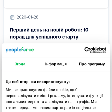
2026-01-28
Перший день на новій роботі: 10
порад для успішного старту
Перший день на новій роботі може бути
хвилюючим. Дізнайтеся 10 практичних порад,
які допоможуть швидше адаптуватися,
Згода
Інформація
Про програму
справити гарне перше враження та успішно
пройти онбординг.
Ця веб-сторінка використовує кукі
Onboarding
Ми використовуємо файли cookie, щоб
персоналізувати вміст і рекламу, інтегрувати функції
соціальних мереж та аналізувати наш трафік. Ми
також передаємо нашим партнерам із соціальних