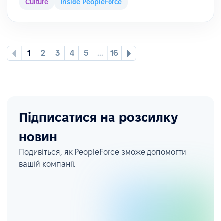
Culture
Inside PeopleForce
1
2
3
4
5
...
16
Підписатися на розсилку
новин
Подивіться, як PeopleForce зможе допомогти
вашій компанії.