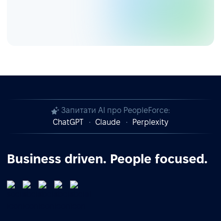
Запитати AI про PeopleForce:
ChatGPT
Claude
Perplexity
Business driven. People focused.