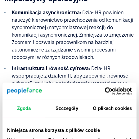
Komunikacja asynchroniczna:
Dział HR powinien
nauczyć kierownictwo przechodzenia od komunikacji
synchronicznej (natychmiastowej reakcji) do
komunikacji asynchronicznej. Zmniejsza to zmęczenie
Zoomem i pozwala pracownikom na bardziej
autonomiczne zarządzanie swoimi procesami
roboczymi w różnych środowiskach.
Infrastruktura i równość cyfrowa:
Dział HR
współpracuje z działem IT, aby zapewnić „równość
cyfrową”, czyli aby doświadczenie uczestnictwa w
spotkaniu było takie samo dla osób znajdujących się
w sali, jak i dla tych, które oglądają je na ekranie.
Zapobiega to dynamice „my kontra oni” podczas
Zgoda
Szczegóły
O plikach cookies
spotkań hybrydowych.
Dobre samopoczucie i granice:
Ponieważ w modelu
Niniejsza strona korzysta z plików cookie
hybrydowym zacierają się granice między domem a