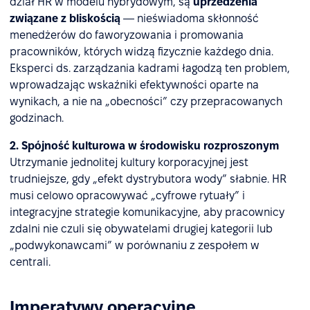
dział HR w modelu hybrydowym, są
uprzedzenia
związane z bliskością
— nieświadoma skłonność
menedżerów do faworyzowania i promowania
pracowników, których widzą fizycznie każdego dnia.
Eksperci ds. zarządzania kadrami łagodzą ten problem,
wprowadzając wskaźniki efektywności oparte na
wynikach, a nie na „obecności” czy przepracowanych
godzinach.
2. Spójność kulturowa w środowisku rozproszonym
Utrzymanie jednolitej kultury korporacyjnej jest
trudniejsze, gdy „efekt dystrybutora wody” słabnie. HR
musi celowo opracowywać „cyfrowe rytuały” i
integracyjne strategie komunikacyjne, aby pracownicy
zdalni nie czuli się obywatelami drugiej kategorii lub
„podwykonawcami” w porównaniu z zespołem w
centrali.
Imperatywy operacyjne