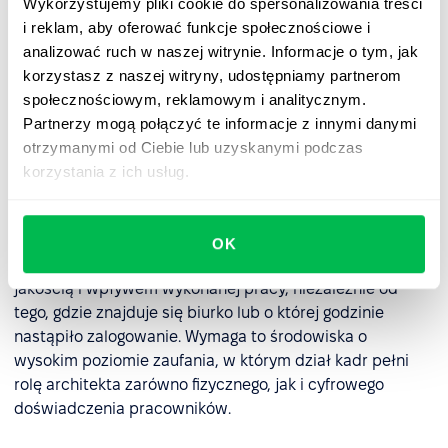
pracą, rolą działu HR jest ustanowienie wytycznych
Wykorzystujemy pliki cookie do spersonalizowania treści
dotyczących „prawa do odłączenia się”, aby
i reklam, aby oferować funkcje społecznościowe i
zapobiec wypaleniu zawodowemu i zapewnić, że
analizować ruch w naszej witrynie. Informacje o tym, jak
elastyczność nie przekształci się w cykl pracy 24/7.
korzystasz z naszej witryny, udostępniamy partnerom
społecznościowym, reklamowym i analitycznym.
Partnerzy mogą połączyć te informacje z innymi danymi
Przejście do przywództwa opartego
otrzymanymi od Ciebie lub uzyskanymi podczas
na zaufaniu
korzystania z ich usług.
Ostatecznie dla działu kadr model hybrydowy oznacza
koniec mikrozarządzania. Wymaga on przejścia na
OK
zarządzanie zorientowane na cele
. Sukces mierzy się
jakością i wpływem wykonanej pracy, niezależnie od
tego, gdzie znajduje się biurko lub o której godzinie
nastąpiło zalogowanie. Wymaga to środowiska o
wysokim poziomie zaufania, w którym dział kadr pełni
rolę architekta zarówno fizycznego, jak i cyfrowego
doświadczenia pracowników.