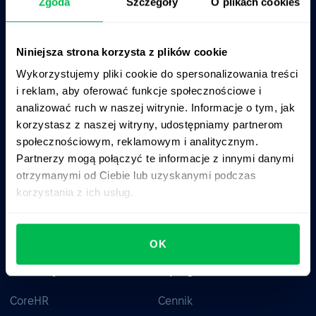
Zgoda
Szczegóły
O plikach cookies
Niniejsza strona korzysta z plików cookie
System HRM typu All-in-one do zarządzania talentami,
Wykorzystujemy pliki cookie do spersonalizowania treści
czasem, efektywnością i kulturą firmy.
i reklam, aby oferować funkcje społecznościowe i
analizować ruch w naszej witrynie. Informacje o tym, jak
korzystasz z naszej witryny, udostępniamy partnerom
społecznościowym, reklamowym i analitycznym.
Partnerzy mogą połączyć te informacje z innymi danymi
otrzymanymi od Ciebie lub uzyskanymi podczas
korzystania z ich usług.
OK
Produkty
O programie
CoreHR
Cennik