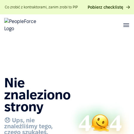
Pobierz checklistę
Co zrobić z kontraktorami, zanim zrobi to PIP
Nie
znaleziono
strony
😞 Ups, nie
znaleźliśmy tego,
czego szukałeś.