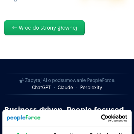
Wróć do strony głównej
Zapytaj AI o podsumowanie PeopleForce:
ChatGPT
Claude
Perplexity
Business driven. People focused.