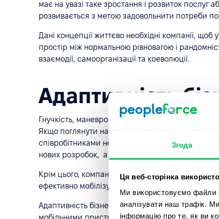
має на увазі таке зростання і розвиток послуг а
розвивається з метою задовольнити потреби пос
Дані концепції життєво необхідні компанії, щоб
простір між нормальною рівновагою і рандомніс
взаємодії, самоорганізації та коеволюції.
Адаптивність біз
Гнучкість, маневровість бізнесу впливає не тільк
Якщо поглянути на адаптивність з точки зору HR,
співробітниками необхідними навичками, знання
Згода
нових розробок, а також зуміти зреагувати на зм
Крім цього, компанії повинні організувати влас
Ця веб-сторінка використо
ефективно мобілізувати людський ресурс під ч
Ми використовуємо файли co
аналізувати наш трафік. М
Адаптивність бізнесу можливо підтримувати ін
інформацію про те, як ви к
мобільними пристроями, «хмарною» обробкою д