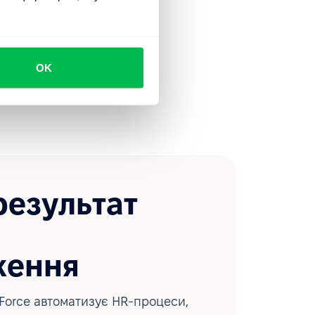
OK
результат
ження
Force автоматизує HR-процеси,