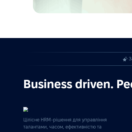
З
Business driven. Pe
Цілісне HRM-рішення для управління
талантами, часом, ефективністю та