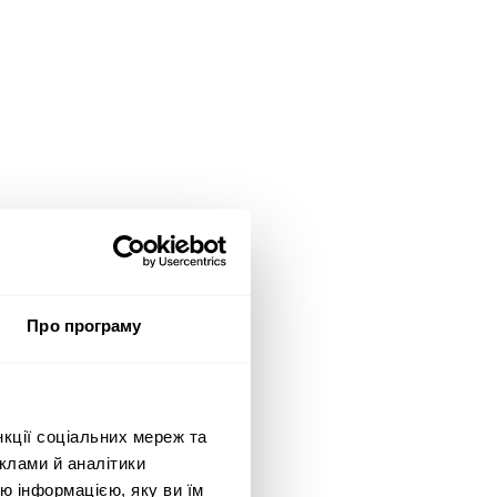
Про програму
нкції соціальних мереж та
клами й аналітики
ю інформацією, яку ви їм