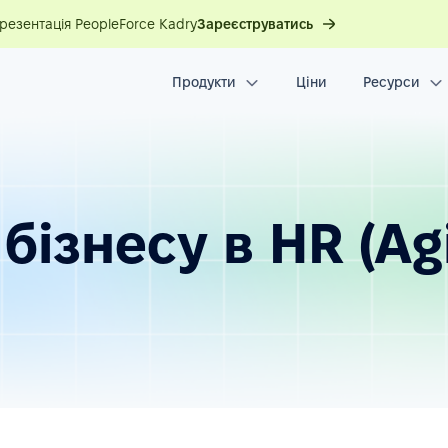
презентація PeopleForce Kadry
Зареєструватись
Продукти
Ціни
Ресурси
бізнесу в HR (Agi