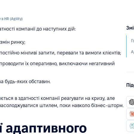
в HR (Agility)
Змі
тності компанії до наступних дій:
Г
 змін ринку;
А
постійно мінливі запити, переваги та вимоги клієнтів;
 проводити їх оперативно, виключаючи негативний
за будь-яких обставин.
Під
ться в здатності компанії реагувати на кризу, але
 і насолоджуватися штилем, поки навколо бізнес-шторм.
ї адаптивного