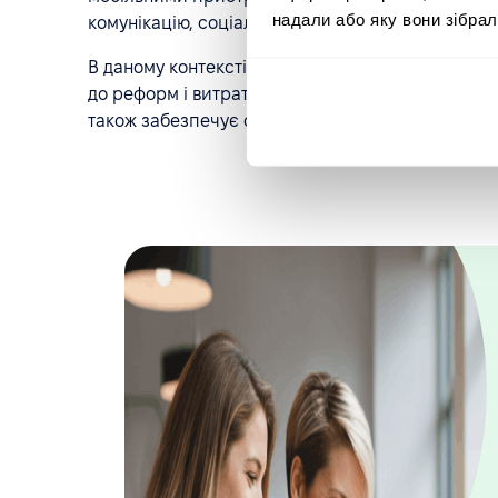
надали або яку вони зібрал
комунікацію, соціальні мережі й так далі).
В даному контексті, «хмарна»
HR-система
допома
до реформ і витрат на користувачів. Контроль п
також забезпечує оптимальну безпеку і незалежн