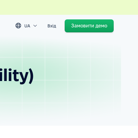
Замовити демо
UA
Вхід
lity)