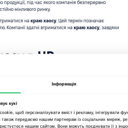
бо продукції, під час якого компанія безперервно
тійно мінливого ринку.
 утриматися на
краю хаосу
. Цей термін позначає
тю. Компанії здатні втриматися на
краю хаосу
, завдяки
несу в HR
и на його процеси, але і на діяльність співробітників.
 то вона полягає в тому, щоб переконатися у володінні
ми, рівнем навчання для здатності пристосуватися до
Інформація
іни.
ну інфраструктуру і процеси бізнесу таким чином, щоб
вує кукі
ас реформ.
okie, щоб персоналізувати вміст і рекламу, інтегрувати фу
и також передаємо нашим партнерам із соціальних мереж, ре
новаційними технологічними розробками (наприклад:
ористуєтеся нашим сайтом. Вони можуть поєднувати її з іншо
аних, рішення для співпраці через внутрішню