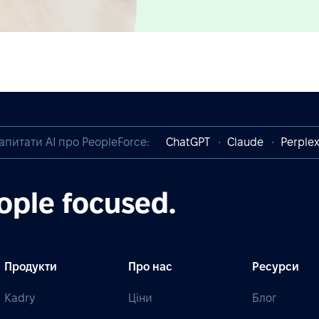
апитати AI про PeopleForce:
ChatGPT
Claude
Perplex
ople focused.
Продукти
Про нас
Ресурси
Kadry
Ціни
Блог