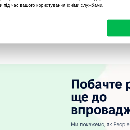
и під час вашого користування їхніми службами.
гає досягти масштабованості та гнучкості в адаптації
ерсоналу через хмарні системи (такі як PeopleForce)
ість інформації від локальної інфраструктури.
Побачте 
ще до
впровад
Ми покажемо, як People