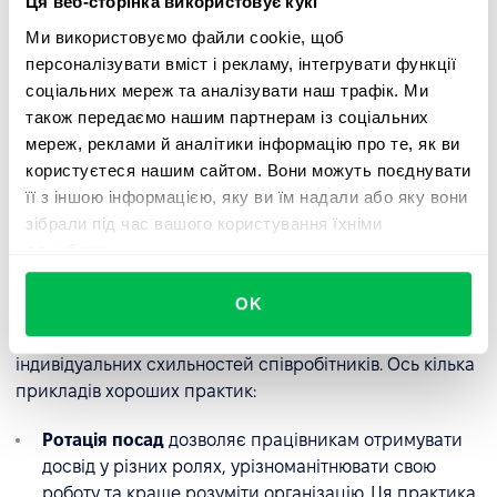
змусити інших почуватися недооціненими, що
Ця веб-сторінка використовує кукі
зменшує їхню залученість.
Ми використовуємо файли cookie, щоб
персоналізувати вміст і рекламу, інтегрувати функції
Надмірний ентузіазм щодо цього методу може бути
соціальних мереж та аналізувати наш трафік. Ми
шкідливим для працівників, завантажуючи їх
також передаємо нашим партнерам із соціальних
стресом і, на жаль, ведучи до більшої плинності
мереж, реклами й аналітики інформацію про те, як ви
кадрів.
користуєтеся нашим сайтом. Вони можуть поєднувати
її з іншою інформацією, яку ви їм надали або яку вони
зібрали під час вашого користування їхніми
Елементи процесу збагачення
службами.
праці
OK
Збагачення роботи може приймати різні форми,
залежно від специфіки організації, галузі та
індивідуальних схильностей співробітників. Ось кілька
прикладів хороших практик:
Ротація посад
дозволяє працівникам отримувати
досвід у різних ролях, урізноманітнювати свою
роботу та краще розуміти організацію. Ця практика