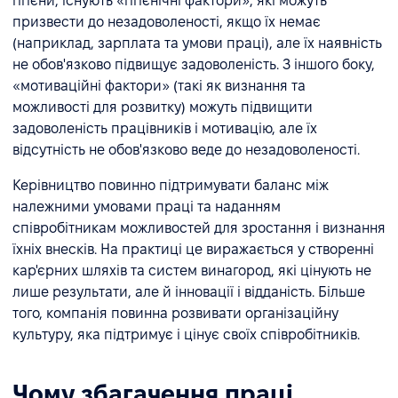
гігієни, існують «гігієнічні фактори», які можуть
призвести до незадоволеності, якщо їх немає
(наприклад, зарплата та умови праці), але їх наявність
не обов'язково підвищує задоволеність. З іншого боку,
«мотиваційні фактори» (такі як визнання та
можливості для розвитку) можуть підвищити
задоволеність працівників і мотивацію, але їх
відсутність не обов'язково веде до незадоволеності.
Керівництво повинно підтримувати баланс між
належними умовами праці та наданням
співробітникам можливостей для зростання і визнання
їхніх внесків. На практиці це виражається у створенні
кар'єрних шляхів та систем винагород, які цінують не
лише результати, але й інновації і відданість. Більше
того, компанія повинна розвивати організаційну
культуру, яка підтримує і цінує своїх співробітників.
Чому збагачення праці