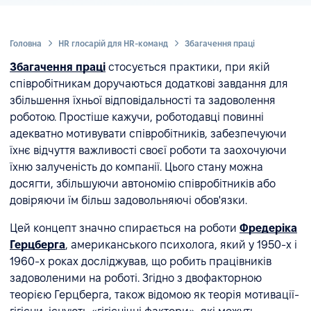
Головна
HR глосарій для HR-команд
Збагачення праці
Збагачення праці
стосується практики, при якій
співробітникам доручаються додаткові завдання для
збільшення їхньої відповідальності та задоволення
роботою. Простіше кажучи, роботодавці повинні
адекватно мотивувати співробітників, забезпечуючи
їхнє відчуття важливості своєї роботи та заохочуючи
їхню залученість до компанії. Цього стану можна
досягти, збільшуючи автономію співробітників або
довіряючи їм більш задовольняючі обов'язки.
Цей концепт значно спирається на роботи
Фредеріка
Герцберга
, американського психолога, який у 1950-х і
1960-х роках досліджував, що робить працівників
задоволеними на роботі. Згідно з двофакторною
теорією Герцберга, також відомою як теорія мотивації-