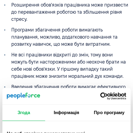
Розширення обов'язків працівника може призвести
до перевантаження роботою та збільшення рівня
стресу.
Програми збагачення роботи вимагають
планування, можливо, додаткового навчання та
розвитку навичок, що може бути витратним.
Не всі працівники відкриті до змін, тому вони
можуть бути настороженими або неохоче брати на
себе нові обов'язки. У гіршому випадку такий
працівник може знизити моральний дух команди.
Введення збагачення роботи вимагає ефективного
управління змінами, включаючи спілкування з
командами та управління їхніми очікуваннями.
Нестача комунікації може призвести до
Згода
Інформація
Про програму
непорозумінь і зниження морального духу команди.
Збагачення роботи одного працівника може