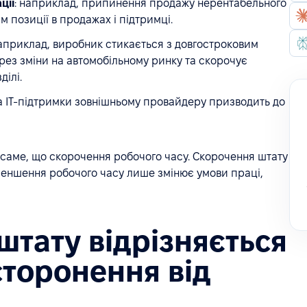
ції
: наприклад, припинення продажу нерентабельного
м позиції в продажах і підтримці.
наприклад, виробник стикається з довгостроковим
ез зміни на автомобільному ринку та скорочує
ілі.
а IT-підтримки зовнішньому провайдеру призводить до
саме, що скорочення робочого часу. Скорочення штату
зменшення робочого часу лише змінює умови праці,
штату відрізняється
дсторонення від