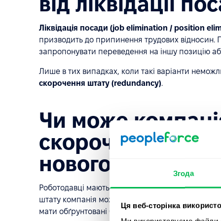
від ліквідації по
Ліквідація посади (job elimination / position eli
призводить до припинення трудових відносин. П
запропонувати переведення на іншу позицію або
Лише в тих випадках, коли такі варіанти неможли
скорочення штату (redundancy)
.
Чи може компані
скорочення штату
нового працівни
Згода
Роботодавці мають право змінювати структуру п
штату компанія може знову відкривати найм — на
Ця веб-сторінка використо
мати обґрунтовані бізнес-підстави.
Ми використовуємо файли co