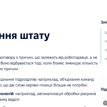
Змі
ння штату
Щ
говору з причин, що залежать від роботодавця, а не
 Воно відбувається тоді, коли бізнес зменшує кількість
ких причин:
єднання підрозділів): наприклад, об’єднання команд
 що дві схожі керівні позиції більше не потрібні.
Під
нологій
: наприклад, автоматизація обробки рахунків
му відділі.