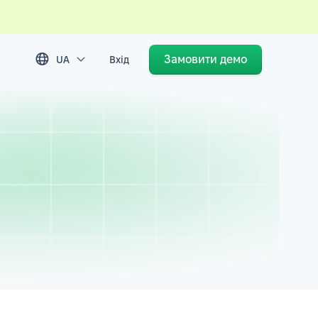
Замовити демо
UA
Вхід