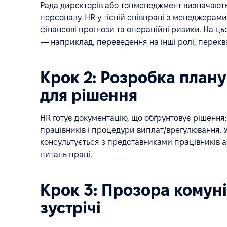
Рада директорів або топменеджмент визначають 
персоналу. HR у тісній співпраці з менеджерами
фінансові прогнози та операційні ризики. На ц
— наприклад, переведення на інші ролі, перекв
Крок 2: Розробка плану
для рішення
HR готує документацію, що обґрунтовує рішення: 
працівників і процедури виплат/врегулювання. У
консультується з представниками працівників а
питань праці.
Крок 3: Прозора комуні
зустрічі