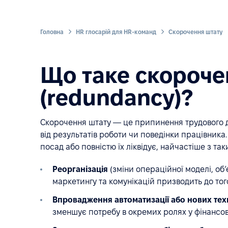
Головна
HR глосарій для HR-команд
Скорочення штату
Що таке скороче
(redundancy)?
Скорочення штату — це припинення трудового до
від результатів роботи чи поведінки працівника.
посад або повністю їх ліквідує, найчастіше з та
Реорганізація
(зміни операційної моделі, об’
маркетингу та комунікацій призводить до того,
Впровадження автоматизації або нових тех
зменшує потребу в окремих ролях у фінансово