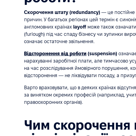
Скорочення штату (redundancy)
— це постійне 
причин. У багатьох регіонах цей термін є синон
англомовних країнах
layoff
може також означати
(furlough) під час спаду бізнесу чи зупинки виро
означає остаточне звільнення.
Відсторонення від роботи
(suspension)
означає
нарахуванні заробітної плати, але тимчасово ус
на час розслідування ймовірного порушення, конф
відсторонення — не ліквідувати посаду, а приз
Варто враховувати, що в деяких країнах відсутн
за винятком окремих професій (наприклад, учит
правоохоронних органів).
Чим скорочення 