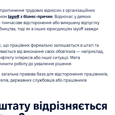
припинення трудових відносин з організаційних
імом
layoff
з бізнес-причин
. Водночас у деяких
 тимчасове відсторонення або вимушену відпустку
бництва, тоді як в інших юрисдикціях layoff завжди
, що працівник формально залишається в штаті та
увається від виконання своїх обов’язків — наприклад,
лікту інтересів або іншої ситуації. Мета
упинити роботу до ухвалення рішення.
я загальна правова база для відсторонення працівників,
елів, державних службовців або працівників
штату відрізняється