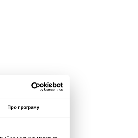
Про програму
нкції соціальних мереж та