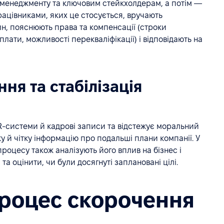
 менеджменту та ключовим стейкхолдерам, а потім —
працівниками, яких це стосується, вручають
н, пояснюють права та компенсації (строки
лати, можливості перекваліфікації) і відповідають на
ння та стабілізація
R-системи й кадрові записи та відстежує моральний
 й чітку інформацію про подальші плани компанії. У
процесу також аналізують його вплив на бізнес і
а оцінити, чи були досягнуті заплановані цілі.
процес скорочення