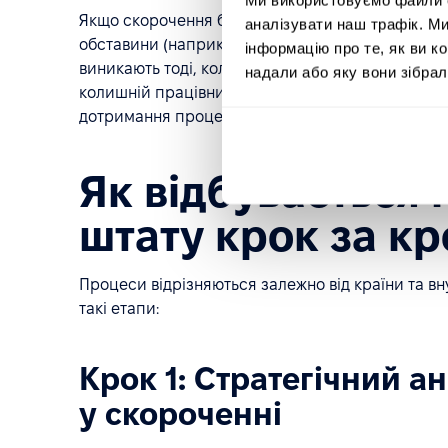
Якщо скорочення було зумовлене реальними пот
аналізувати наш трафік. М
обставини (наприклад, отримання великого клі
інформацію про те, як ви к
виникають тоді, коли нова посада фактично ідент
надали або яку вони зібрал
колишній працівник може стверджувати, що ско
дотримання процедур такі дії несуть ризик судо
Як відбувається
штату крок за к
Процеси відрізняються залежно від країни та в
такі етапи:
Крок 1: Стратегічний а
у скороченні