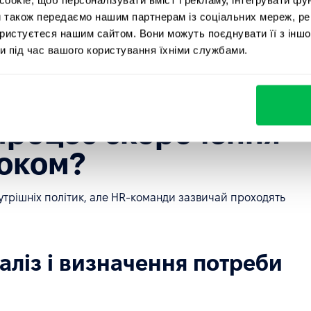
ребами бізнесу, а новий найм відображає змінені
и також передаємо нашим партнерам із соціальних мереж, ре
єнта), це зазвичай вважається допустимим. Проблеми
ористуєтеся нашим сайтом. Вони можуть поєднувати її з іншо
ична тій, яку щойно ліквідували: у такому разі
и під час вашого користування їхніми службами.
рочення не було обґрунтованим. Навіть за формального
вих спорів або репутаційних втрат.
 процес скорочення
роком?
нутрішніх політик, але HR-команди зазвичай проходять
наліз і визначення потреби