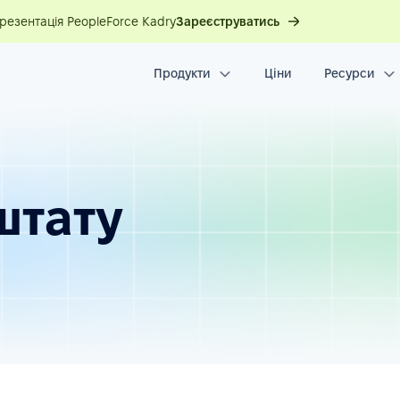
презентація PeopleForce Kadry
Зареєструватись
Продукти
Ціни
Ресурси
штату