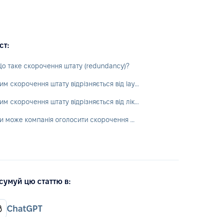
ст:
о таке скорочення штату (redundancy)?
Чим скорочення штату відрізняється від layoff або відсторонення від роботи?
Чим скорочення штату відрізняється від ліквідації посади?
Чи може компанія оголосити скорочення штату, а потім найняти нового працівника?
сумуй цю статтю в:
ChatGPT