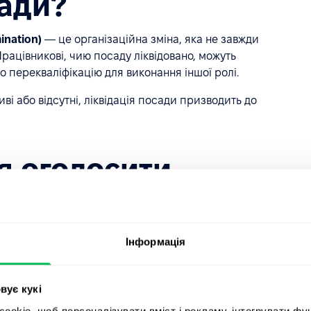
сади?
mination)
— це організаційна зміна, яка не завжди
рацівникові, чию посаду ліквідовано, можуть
 перекваліфікацію для виконання іншої ролі.
ві або відсутні, ліквідація посади призводить до
я оголосити
, а потім найняти
ка?
Інформація
ерсоналу та створювати нові посади. Після скорочення
віть на схожу роль, — однак діяти слід обережно та
вує кукі
okie, щоб персоналізувати вміст і рекламу, інтегрувати фу