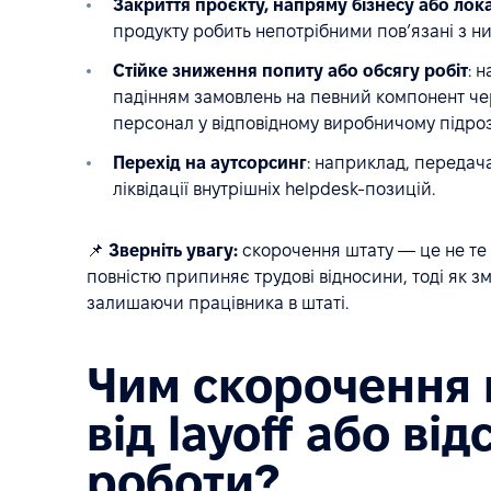
Закриття проєкту, напряму бізнесу або лока
продукту робить непотрібними пов’язані з ни
Стійке зниження попиту або обсягу робіт
: 
падінням замовлень на певний компонент чер
персонал у відповідному виробничому підрозд
Перехід на аутсорсинг
: наприклад, передач
ліквідації внутрішніх helpdesk-позицій.
📌
Зверніть увагу:
скорочення штату — це не те 
повністю припиняє трудові відносини, тоді як 
залишаючи працівника в штаті.
Чим скорочення 
від layoff або ві
роботи?