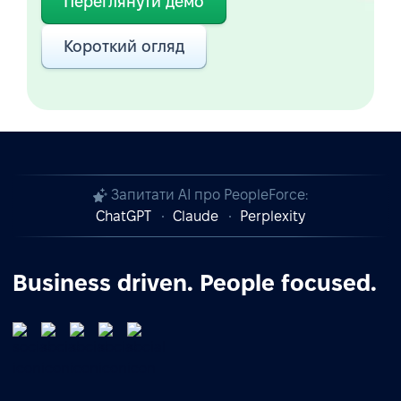
Переглянути демо
Короткий огляд
Запитати AI про PeopleForce:
ChatGPT
Claude
Perplexity
Business driven. People focused.