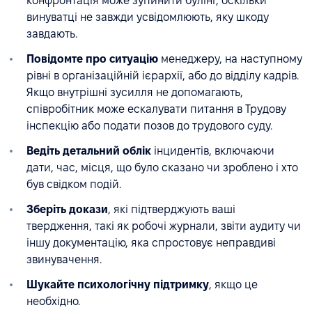
конфронтація може зупинити булінг, оскільки
винуватці не завжди усвідомлюють, яку шкоду
завдають.
Повідомте про ситуацію
менеджеру, на наступному
рівні в організаційній ієрархії, або до відділу кадрів.
Якщо внутрішні зусилля не допомагають,
співробітник може ескалувати питання в Трудову
інспекцію або подати позов до трудового суду.
Ведіть детальний облік
інцидентів, включаючи
дати, час, місця, що було сказано чи зроблено і хто
був свідком подій.
Зберіть докази
, які підтверджують ваші
твердження, такі як робочі журнали, звіти аудиту чи
іншу документацію, яка спростовує неправдиві
звинувачення.
Шукайте психологічну підтримку
, якщо це
необхідно.