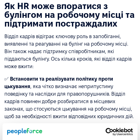
Як HR може впоратися з
булінгом на робочому місці та
підтримати постраждалих
Відділ кадрів відіграє ключову роль в запобіганні,
виявленні та реагуванні на булінг на робочому місці.
Він також надає підтримку співробітникам, які
піддаються булінгу. Ось кілька кроків, які відділ кадрів
може вжити:
✅
Встановити та реалізувати політику проти
цькування
, яка чітко визначає неприпустиму
поведінку та наслідки для правопорушників. Відділ
кадрів повинен добре розбиратися в місцевих
законах, що стосуються цькування на робочому місці,
щоб за необхідності вжити відповідних юридичних дій.
✅
Проводити регулярні тренінги
для співробітників і
керівництва, щоб розпізнавати булінг і заохочувати