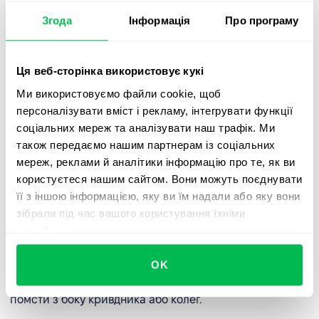
його повідомлення. Навчання побудові здорових
Згода
Інформація
Про програму
командних відносин та управлінню складними
ситуаціями також корисне.
Ця веб-сторінка використовує кукі
✅
Створити чіткі канали звітності
для інцидентів
булінгу та
інструменти, які забезпечують анонімність і
Ми використовуємо файли cookie, щоб
безпеку для співробітників
.
персоналізувати вміст і рекламу, інтегрувати функції
соціальних мереж та аналізувати наш трафік. Ми
✅
Сформувати підтримуючу та довірливу культуру
,
також передаємо нашим партнерам із соціальних
будучи доступним для співробітників у простий та
мереж, реклами й аналітики інформацію про те, як ви
зрозумілий спосіб. Розмови про цькування завжди
користуєтеся нашим сайтом. Вони можуть поєднувати
повинні проводитись конфідційно, щоб жертва
її з іншою інформацією, яку ви їм надали або яку вони
почувалася в безпеці.
зібрали під час вашого користування їхніми
службами.
✅
Негайно реагувати
на повідомлення про булінг з
точністю та неупередженістю. Спеціалісти з кадрів
OK
повинні знати, як направити жертву до фахівців для
отримання відповідної підтримки та захистити її від
помсти з боку кривдника або колег.