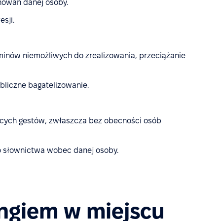
howań danej osoby.
sji.
minów niemożliwych do zrealizowania, przeciążanie
bliczne bagatelizowanie.
jących gestów, zwłaszcza bez obecności osób
o słownictwa wobec danej osoby.
ingiem w miejscu