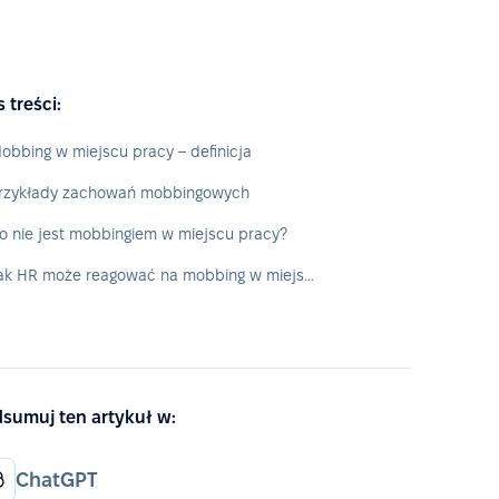
s treści:
obbing w miejscu pracy – definicja
rzykłady zachowań mobbingowych
o nie jest mobbingiem w miejscu pracy?
Jak HR może reagować na mobbing w miejscu pracy i wspierać osoby zastraszane?
sumuj ten artykuł w:
ChatGPT