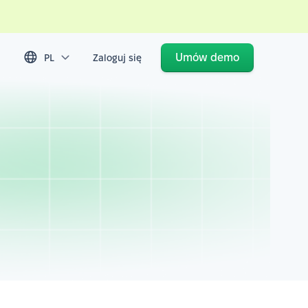
Umów demo
PL
Zaloguj się