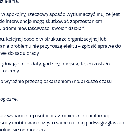
ziałania:
i w spokojny, rzeczowy sposób wytłumaczyć mu, że jest
kie interwencje mogą skutkować zaprzestaniem
iadomi niewłaściwości swoich działań.
kolejnej osobie w strukturze organizacyjnej lub
ania problemu nie przynoszą efektu – zgłosić sprawę do
awę do sądu pracy.
lędniając m.in. daty, godziny, miejsca, to, co zostało
m obecny.
lub wyraźnie przeczą oskarżeniom (np. arkusze czasu
ogiczne.
każ wsparcie tej osobie oraz koniecznie poinformuj
i. Osoby mobbowane często same nie mają odwagi zgłaszać
olnić się od mobbera.