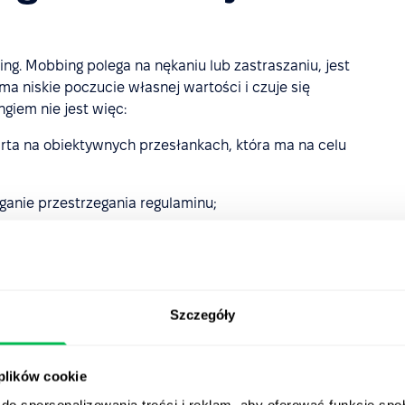
ng. Mobbing polega na nękaniu lub zastraszaniu, jest
ma niskie poczucie własnej wartości i czuje się
giem nie jest więc:
arta na obiektywnych przesłankach, która ma na celu
nie przestrzegania regulaminu;
lne, nieodpowiednie zachowanie;
decyzje o zwolnieniu, o ile są zgodne z prawem i wiążą
Szczegóły
gować na mobbing w
 plików cookie
spierać osoby
do spersonalizowania treści i reklam, aby oferować funkcje sp