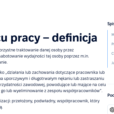
Spi
 pracy – definicja
M
P
korzystne traktowanie danej osoby przez
C
abotowanie wydajności tej osoby poprzez m.in.
anie.
ako „działania lub zachowania dotyczące pracownika lub
na uporczywym i długotrwałym nękaniu lub zastraszaniu
przydatności zawodowej, powodujące lub mające na celu
e go lub wyeliminowanie z zespołu współpracowników”.
Pod
acji: przełożony, podwładny, współpracownik, który
ą.