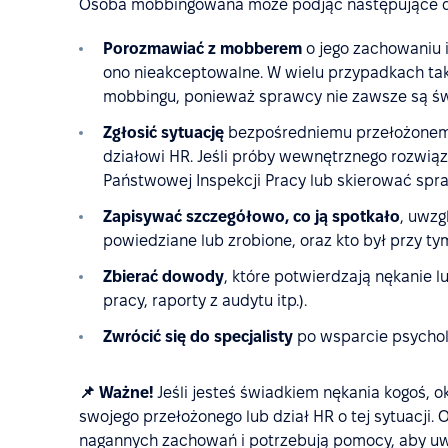
Osoba mobbingowana może podjąć następujące d
Porozmawiać z mobberem
o jego zachowaniu 
ono nieakceptowalne. W wielu przypadkach ta
mobbingu, ponieważ sprawcy nie zawsze są św
Zgłosić sytuację
bezpośredniemu przełożonemu, 
działowi HR. Jeśli próby wewnętrznego rozwiąz
Państwowej Inspekcji Pracy lub skierować spr
Zapisywać szczegółowo, co ją spotkało
, uwzg
powiedziane lub zrobione, oraz kto był przy ty
Zbierać dowody
, które potwierdzają nękanie 
pracy, raporty z audytu itp.).
Zwrócić się do specjalisty
po wsparcie psychol
📌 Ważne!
Jeśli jesteś świadkiem nękania kogoś, o
swojego przełożonego lub dział HR o tej sytuacj
nagannych zachowań i potrzebują pomocy, aby uw