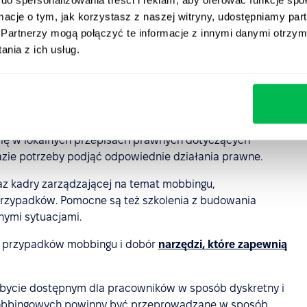
ormacje o tym, jak korzystasz z naszej witryny, udostępniamy p
Partnerzy mogą połączyć te informacje z innymi danymi otrzym
nia z ich usług.
 rozpoznawaniu i reagowaniu na przypadki mobbingu w
la osób mobbingowanych. Oto kroki, które może podjąć:
ch, czyli wprowadzanie jasnych zasad dotyczących
onsekwencjach przewidzianych dla sprawców takich
się w lokalnych przepisach prawnych dotyczących
azie potrzeby podjąć odpowiednie działania prawne.
az kadry zarządzającej na temat mobbingu,
przypadków. Pomocne są też szkolenia z budowania
dnymi sytuacjami.
a przypadków mobbingu i dobór
narzędzi, które zapewnią
 bycie dostępnym dla pracowników w sposób dyskretny i
mobbingowych powinny być przeprowadzane w sposób