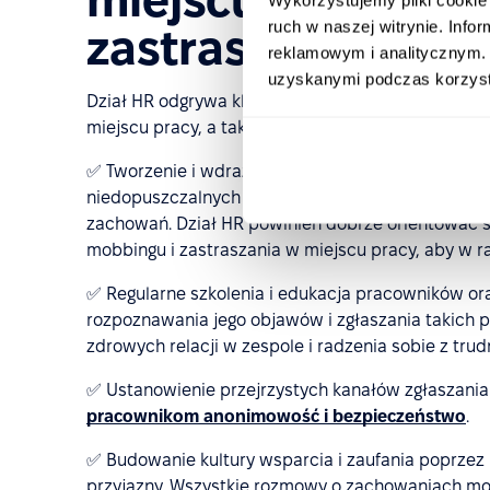
ruch w naszej witrynie. Inf
zastraszane?
reklamowym i analitycznym. 
uzyskanymi podczas korzysta
Dział HR odgrywa kluczową rolę w zapobieganiu,
miejscu pracy, a także w zapewnieniu wsparcia d
✅ Tworzenie i wdrażanie polityk antymobbingowy
niedopuszczalnych zachowań i informowanie o k
zachowań. Dział HR powinien dobrze orientować 
mobbingu i zastraszania w miejscu pracy, aby w r
✅ Regularne szkolenia i edukacja pracowników or
rozpoznawania jego objawów i zgłaszania takich 
zdrowych relacji w zespole i radzenia sobie z tru
✅ Ustanowienie przejrzystych kanałów zgłaszani
pracownikom anonimowość i bezpieczeństwo
.
✅ Budowanie kultury wsparcia i zaufania poprzez
przyjazny. Wszystkie rozmowy o zachowaniach 