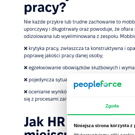
pracy?
Nie każde przykre lub trudne zachowanie to mobbi
uporczywy i długotrwały oraz powoduje, że ofiara 
odizolowana lub wyeliminowana z zespołu. Mobbin
❌ krytyka pracy, zwłaszcza ta konstruktywna i op
poprawę jakości pracy danej osoby;
❌ egzekwowanie obowiązków służbowych i wymaga
❌ pojedyncza sytuacja konfliktowa lub incydenta
❌ ocenianie wyników, rozmowy dyscyplinujące czy 
się z procesami zarządzania pracownikami.
Zgoda
Jak HR może rea
Niniejsza strona korzysta z
miejscu pracy i w
Wykorzystujemy pliki cookie 