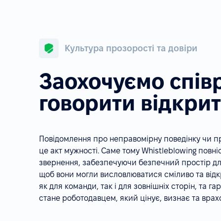
Культура прозорості та довіри
Заохочуємо спів
говорити відкри
Повідомлення про неправомірну поведінку чи п
це акт мужності. Саме тому Whistleblowing повні
звернення, забезпечуючи безпечний простір для
щоб вони могли висловлюватися сміливо та відк
як для команди, так і для зовнішніх сторін, та г
стане роботодавцем, який цінує, визнає та врах