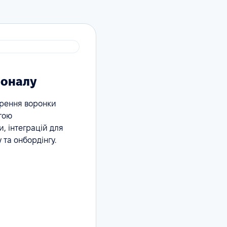
соналу
орення воронки
гою
, інтеграцій для
 та онбордінгу.