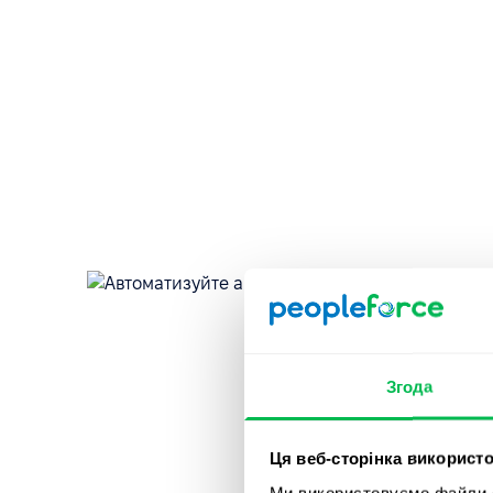
Згода
Ця веб-сторінка використо
Ми використовуємо файли co