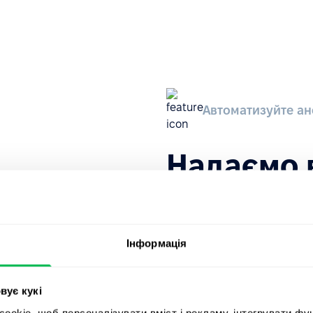
Автоматизуйте ан
Надаємо 
надійний
Інформація
При відправленні через Whi
щоб захистити особистість 
Уповноважені менеджери пе
вує кукі
унікальний код для відстеж
okie, щоб персоналізувати вміст і рекламу, інтегрувати фу