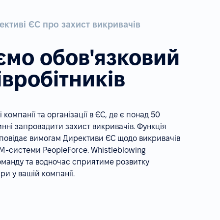
ективі ЄС про захист викривачів
ємо обов'язковий
івробітників
 компанії та організації в ЄС, де є понад 50
нні запровадити захист викривачів. Функція
ідповідає вимогам Директиви ЄС щодо викривачів
RM-системи PeopleForce. Whistleblowing
оманду та водночас сприятиме розвитку
ри у вашій компанії.