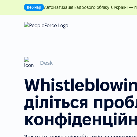
Автоматизація кадрового обліку в Україні — 
Вебінар
Desk
Whistleblowin
діліться про
конфіденцій
Захистіть своїх співробітників за допомог