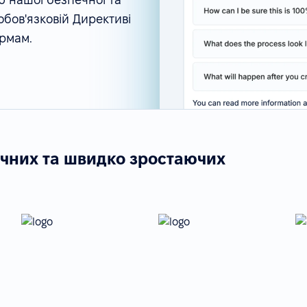
 обов'язковій Директиві
ормам.
ічних та швидко зростаючих