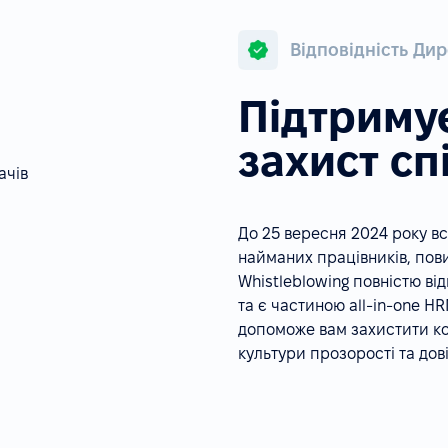
Відповідність Дир
Підтриму
захист сп
До 25 вересня 2024 року всі
найманих працівників, пови
Whistleblowing повністю в
та є частиною all-in-one H
допоможе вам захистити к
культури прозорості та дові