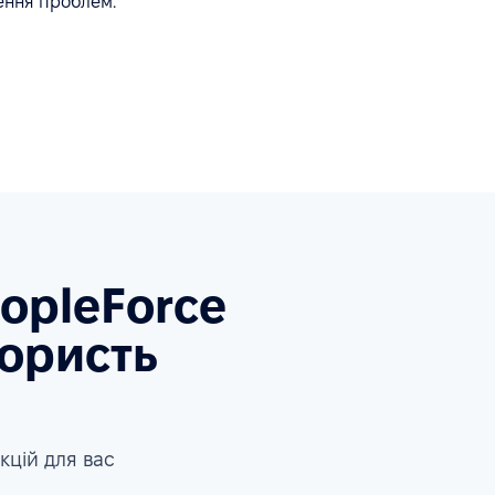
ення проблем.
eopleForce
ористь
кцій для вас