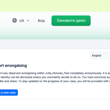
Замовити демо
UA
Вхід