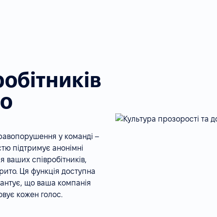
робітників
то
равопорушення у команді –
стю підтримує анонімні
 ваших співробітників,
рито. Ця функція доступна
арантує, що ваша компанія
овує кожен голос.