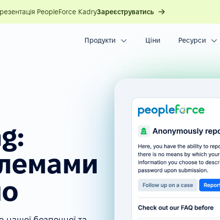
презентація PeopleForce Kadry
Зареєструватись
Продукти
Ціни
Ресурси
g:
блемами
но
ою нашої безпечної та