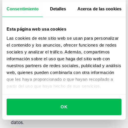
Automatización de procesos repetitivos:
Las
Consentimiento
Detalles
Acerca de las cookies
plataformas LMS automatizan la transferencia y
adquisición de conocimientos, asegurando
experiencias consistentes para todos los empleados.
Esta página web usa cookies
La agilización del registro de usuarios, la claridad de
las instrucciones de la plataforma y la
Las cookies de este sitio web se usan para personalizar
estandarización de los procesos de evaluación y
el contenido y los anuncios, ofrecer funciones de redes
certificación garantizan un aprendizaje rápido y de
sociales y analizar el tráfico. Además, compartimos
alta calidad.
información sobre el uso que haga del sitio web con
nuestros partners de redes sociales, publicidad y análisis
Control de calidad:
Centralizar la formación ayuda a
web, quienes pueden combinarla con otra información
mantener materiales formativos de alta calidad. Los
que les haya proporcionado o que hayan recopilado a
administradores e instructores tienen fácil acceso a
partir del uso que haya hecho de sus servicios.
los recursos, y la mayoría de las plataformas LMS
ofrecen interfaces fáciles de usar para editar los
recursos de forma rápida y sencilla. Las plataformas
OK
LMS también incluyen encriptación y otras funciones
de seguridad para proteger la confidencialidad de los
datos.