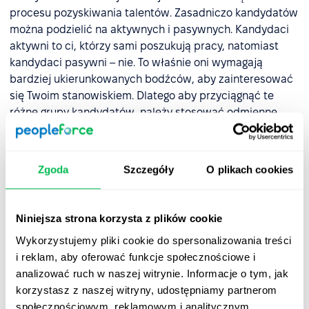
procesu pozyskiwania talentów. Zasadniczo kandydatów
można podzielić na aktywnych i pasywnych. Kandydaci
aktywni to ci, którzy sami poszukują pracy, natomiast
kandydaci pasywni – nie. To właśnie oni wymagają
bardziej ukierunkowanych bodźców, aby zainteresować
się Twoim stanowiskiem. Dlatego aby przyciągnąć te
różne grupy kandydatów, należy stosować odmienne
metody ich pozyskiwania (np. stosować różne kanały
komunikacji).
Zgoda
Szczegóły
O plikach cookies
Niezależnie od tego, czy kandydat jest aktywny, czy
pasywny, należy dokładnie prześledzić, dlaczego w ogóle
zwraca na Ciebie uwagę, czym się zainteresował po
Niniejsza strona korzysta z plików cookie
pierwszym kontakcie oraz dlaczego, w niektórych
przypadkach, nie chce kontynuować procesu rekrutacji.
Wykorzystujemy pliki cookie do spersonalizowania treści
i reklam, aby oferować funkcje społecznościowe i
Etap poszukiwania kandydatów pozwoli Ci dowiedzieć
analizować ruch w naszej witrynie. Informacje o tym, jak
się również, czy opis stanowiska jest poprawny, czy też
korzystasz z naszej witryny, udostępniamy partnerom
istnieją jakieś niuanse utrudniające jego zrozumienie,
społecznościowym, reklamowym i analitycznym.