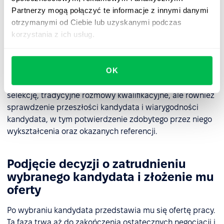
które mogłeś przeoczyć.
Partnerzy mogą połączyć te informacje z innymi danymi
otrzymanymi od Ciebie lub uzyskanymi podczas
korzystania z ich usług.
Organizacja rekrutacji i selekcja
kandydatów
OK
Kiedy ktoś odpowiada na ogłoszenie o pracę,
uruchamiane są metody selekcji. Obejmują one: wstępną
selekcję, tradycyjne rozmowy kwalifikacyjne, ale również
sprawdzenie przeszłości kandydata i wiarygodności
kandydata, w tym potwierdzenie zdobytego przez niego
wykształcenia oraz okazanych referencji.
Podjęcie decyzji o zatrudnieniu
wybranego kandydata i złożenie mu
oferty
Po wybraniu kandydata przedstawia mu się ofertę pracy.
Ta faza trwa aż do zakończenia ostatecznych negocjacji i