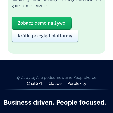
godzin miesięcznie.
Zobacz demo na żywo
Krótki przegląd platformy
Zapytaj AI o podsumowanie PeopleForce:
ChatGPT
Claude
Perplexity
Business driven. People focused.