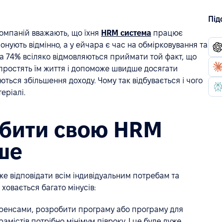
Під
 компаній вважають, що їхня
HRM система
працює
онують відмінно, а у ейчара є час на обмірковування та
а 74% всіляко відмовляються приймати той факт, що
ростять їм життя і допоможе швидше досягати
уються збільшення доходу. Чому так відбувається і чого
еріалі.
обити свою HRM
ше
же відповідати всім індивідуальним потребам та
ховається багато мінусів:
еференсами, розробити програму або програму для
амістів потрібно мінімум півроку. І це буде дуже