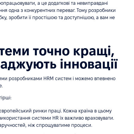
оопрацьовувати, а це додаткові та невиправдані
ння одна з конкурентних переваг. Тому розробники
у, зробити її простішою та доступнішою, а вам не
теми точно кращі,
аджують інновації
ними розробниками HRM систем і можемо впевнено
е.
ірші:
європейський ринки праці. Кожна країна в цьому
 використання системи HR їх важливо враховувати.
зручностей, ніж спрощуватиме процеси.