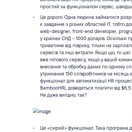
простий за функціоналом сервіс, швидше 
Це дорого. Одна людина займатися розр
є завдання з різних областей IT, тобто д
web-designer, front-end developer, prog
у країнах СНД – 1000 доларів. Оскільки п
триватиме від півроку, тільки на зарпла
сервісів та інші витрати. Якщо що, то ці
вже готового сервісу, якщо у вашій коман
внесення та обробку даних по одному спі
утримання 150 співробітників на місяць 
функціонал для автоматизації HR процес
BambooHR), доведеться платити від $6,5 з
Не дуже вигідно, так?
Це «сирий» функціонал. Така програма д