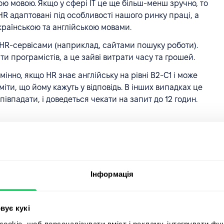
ою мовою. Якщо у сфері IT це ще більш-менш зручно, то
HR адаптовані під особливості нашого ринку праці, а
країнською та англійською мовами.
 HR-сервісами (наприклад, сайтами пошуку роботи).
 програмістів, а це зайві витрати часу та грошей.
інно, якщо HR знає англійську на рівні В2-С1 і може
іти, що йому кажуть у відповідь. В інших випадках це
івпадати, і доведеться чекати на запит до 12 годин.
еграція з хмарними
ще нехай усі дані
Інформація
а комп'ютері
вує кукі
ації - бази претендентів, звітів з досліджень
итрат на управління персоналом тощо. Але якщо
okie, щоб персоналізувати вміст і рекламу, інтегрувати фу