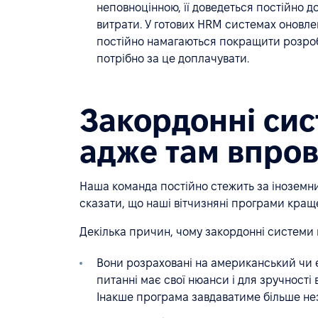
неповноцінною, її доведеться постійно д
витрати. У готових HRM системах оновле
постійно намагаються покращити розробк
потрібно за це доплачувати.
Закордонні сис
адже там впров
Наша команда постійно стежить за інозем
сказати, що наші вітчизняні програми кращ
Декілька причин, чому закордонні системи г
Вони розраховані на американський чи 
питанні має свої нюанси і для зручності
Інакше програма завдаватиме більше не