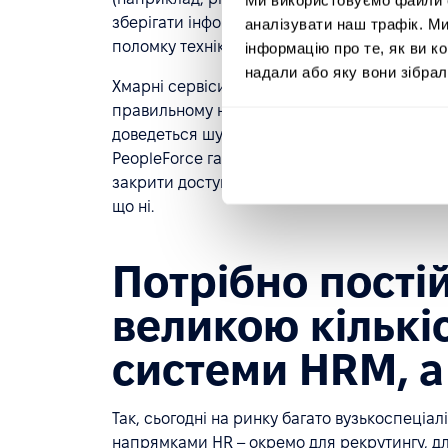
зберігати інформацію тільки на ноутбуці або
аналізувати наш трафік. М
поломку техніки або вірусу. І що тоді?
інформацію про те, як ви к
надали або яку вони зібрал
Хмарні сервіси для HR мають високий рівен
правильному налаштуванні. Плюс, якщо нач
доведеться шукати та надсилати інформацію,
PeopleForce гарантує збереження даних. З
закрити доступ до конкретної інформації, д
що ні.
Потрібно пості
великою кількі
системи HRM, а
Так, сьогодні на ринку багато вузькоспеціа
напрямками HR – окремо для рекрутингу, дл