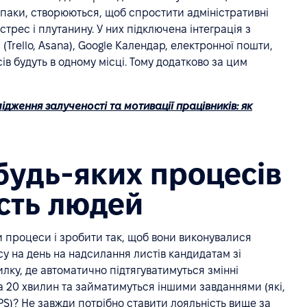
впаки, створюються, щоб спростити адміністративні
трес і плутанину. У них підключена інтеграція з
Trello, Asana), Google Календар, електронної пошти,
ів будуть в одному місці. Тому додатково за цим
ідження залученості та мотивації працівників: як
будь-яких процесів
сть людей
и процеси і зробити так, щоб вони виконувалися
 на день на надсилання листів кандидатам зі
ку, де автоматично підтягуватимуться змінні
за 20 хвилин та займатимуться іншими завданнями (які,
PS)? Не завжди потрібно ставити лояльність вище за