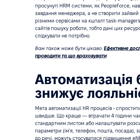
просунуті HRM системи, як PeopleForce, на
завдання менеджера, а не створити зайвий с
різними сервісами на кшталт task-managers (
сайтів пошуку роботи, тобто дані цих ресурс
слідкувати не потрібно.
Вам також може бути цікаво:
Ефективне досл
проводити та що враховувати
Автоматизація 
знижує лояльні
Мета автоматизації HR процесів - спростит
швидше. Що краще — втрачати 4 години часу
стандартним листом або налаштувати розсил
параметри (ім'я, телефон, пошта, посада), 
до речі, можуть стосуватися підвищення eN