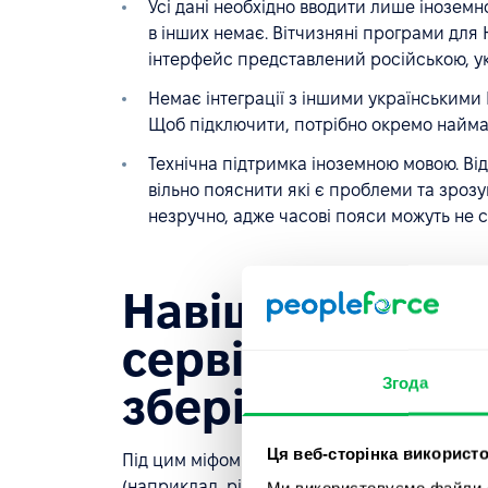
Усі дані необхідно вводити лише іноземн
в інших немає. Вітчизняні програми для 
інтерфейс представлений російською, у
Немає інтеграції з іншими українськими
Щоб підключити, потрібно окремо наймати
Технічна підтримка іноземною мовою. Відм
вільно пояснити які є проблеми та зрозум
незручно, адже часові пояси можуть не сп
Навіщо нам інт
сервісами? Кра
Згода
зберігаються н
Ця веб-сторінка використо
Під цим міфом ховається страх витоку інформ
(наприклад, рівня залучення персоналу), в
Ми використовуємо файли co