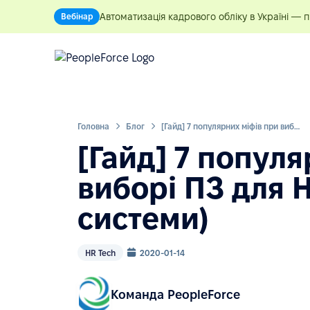
Автоматизація кадрового обліку в Україні — 
Вебінар
Головна
Блог
[Гайд] ​​7 популярних міфів при виборі ПЗ для HR (HRM/HRIS системи)
[Гайд] ​​7 попул
виборі ПЗ для 
системи)
HR Tech
2020-01-14
Команда PeopleForce