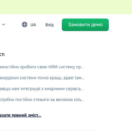
Замовити демо
UA
Вхід
ст:
Самостійно зробити свою HRM систему простіше
Закордонні системи точно кращі, адже там впроваджують інновації
Навіщо нам інтеграція з хмарними сервісами? Краще нехай усі дані зберігаються на комп'ютері
Потрібно постійно стежити за великою кількістю додатків крім системи HRM, а це незручно
зати повний зміст...