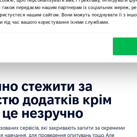
 ПК, в один день можна втратити всі дані через
и також передаємо нашим партнерам із соціальних мереж, ре
ористуєтеся нашим сайтом. Вони можуть поєднувати її з іншо
и під час вашого користування їхніми службами.
ь безпеки та конфіденційності матеріалів при
альству потрібно щось терміново подивитись, вам не
 а просто дати до неї доступ. Так, наприклад, у
а допомогою налаштувань завжди можна відкрити або
ізнатися, що бачать ваші співробітники та менеджери, а
йно стежити за
стю додатків крім
 це незручно
лізованих сервісів, які закривають запити за окремими
я навчання, для проведення опитувань тощо. Але