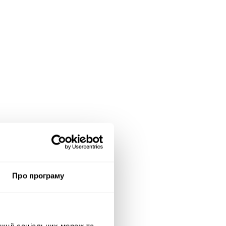
Про програму
нкції соціальних мереж та