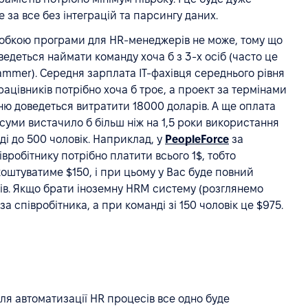
за все без інтеграцій та парсингу даних.
обкою програми для HR-менеджерів не може, тому що
оведеться наймати команду хоча б з 3-х осіб (часто це
rammer). Середня зарплата IT-фахівця середнього рівня
рацівників потрібно хоча б троє, а проект за термінами
тню доведеться витратити 18000 доларів. А ще оплата
єї суми вистачило б більш ніж на 1,5 роки використання
ді до 500 чоловік. Наприклад, у
PeopleForce
за
вробітнику потрібно платити всього 1$, тобто
коштуватиме $150, і при цьому у Вас буде повний
ів. Якщо брати іноземну HRM систему (розглянемо
а співробітника, а при команді зі 150 чоловік це $975.
ля автоматизації HR процесів все одно буде