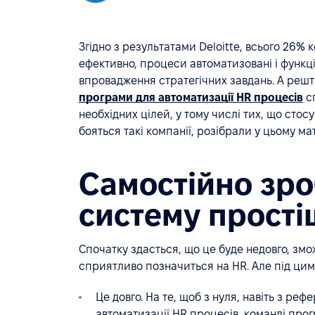
Згідно з результатами Deloitte, всього 26%
ефективно, процеси автоматизовані і функці
впровадження стратегічних завдань. А решт
програми для автоматизації HR процесів
сп
необхідних цілей, у тому числі тих, що стос
бояться такі компанії, розібрали у цьому мат
Самостійно зр
систему прості
Спочатку здасться, що це буде недовго, змо
сприятливо позначиться на HR. Але під цим 
Це довго. На те, щоб з нуля, навіть з р
автоматизації HR процесів, команді прогр