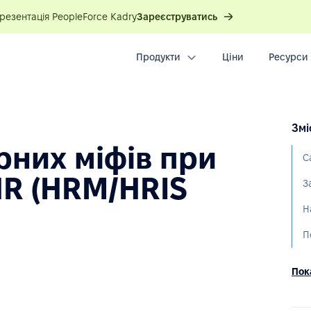
презентація PeopleForce Kadry
Зареєструватись
Продукти
Ціни
Ресурси
Змі
ярних міфів при
HR (HRM/HRIS
Пока