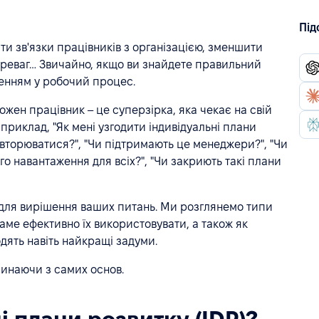
Під
ти зв'язки працівників з організацією, зменшити
переваг… Звичайно, якщо ви знайдете правильний
ченням у робочий процес.
кожен працівник – це суперзірка, яка чекає на свій
априклад, "Як мені узгодити індивідуальні плани
повторюватися?", "Чи підтримають це менеджери?", "Чи
о навантаження для всіх?", "Чи закриють такі плани
 для вирішення ваших питань. Ми розглянемо типи
 саме ефективно їх використовувати, а також як
одять навіть найкращі задуми.
чинаючи з самих основ.