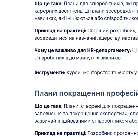
Що це таке:
Плани для співробітників, які 
кар'єрних досягнень. Ці плани зосереджені 
навичках, які ініціюються або співробітнико
Приклад на практиці:
Старший розробник, я
зосередитися на навчанні лідерству, наста
Чому це важливо для HR-департаменту:
Ці
співробітників до майбутніх викликів.
Інструменти:
Курси, менторство та участь у
Плани покращення професій
Що це таке:
Плани, створені для покращення
заповнення та покращення експертизи, спе
зазвичай ініційованими співробітником або
Приклад на практиці:
Розробник програмно