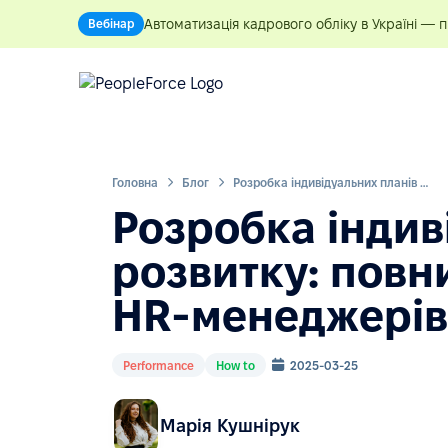
Автоматизація кадрового обліку в Україні — 
Вебінар
Головна
Блог
Розробка індивідуальних планів розвитку: повний посібник для HR-менеджерів
Розробка індив
розвитку: повн
HR-менеджерів
Performance
How to
2025-03-25
Марія Кушнірук