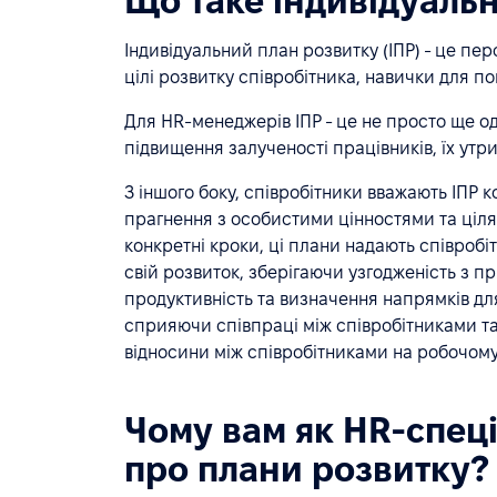
Що таке індивідуальн
Індивідуальний план розвитку (ІПР) - це пе
цілі розвитку співробітника, навички для пок
Для HR-менеджерів ІПР - це не просто ще од
підвищення залученості працівників, їх утри
З іншого боку, співробітники вважають ІПР к
прагнення з особистими цінностями та цілям
конкретні кроки, ці плани надають співробі
свій розвиток, зберігаючи узгодженість з п
продуктивність та визначення напрямків д
сприяючи співпраці між співробітниками та
відносини між співробітниками на робочому 
Чому вам як HR-спеці
про плани розвитку?