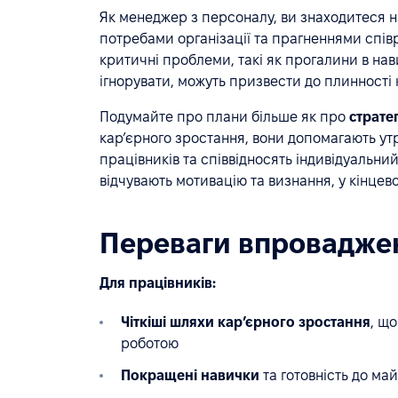
Як менеджер з персоналу, ви знаходитеся н
потребами організації та прагненнями співр
критичні проблеми, такі як прогалини в нави
ігнорувати, можуть призвести до плинності 
Подумайте про плани більше як про
страте
карʼєрного зростання, вони допомагають ут
працівників та співвідносять індивідуальни
відчувають мотивацію та визнання, у кінцев
Переваги впровадже
Для працівників:
Чіткіші шляхи карʼєрного зростання
, щ
роботою
Покращені навички
та готовність до ма