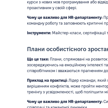
курси з нових мов програмування або відві
проактивним у своїй сфері.
Чому це важливо для HR-департаменту:
Пр
командну роботу та заповнюють критичні п
Інструменти:
Майстер-класи, сертифікації та
Плани особистісного зроста
Що це таке:
Плани, спрямовані на розвиток 
зосереджуючись на емоційному інтелекті та
співробітником і вважаються прагненням д
Приклад на практиці:
Лідер команди, який 
вирішенням конфліктів, може пройти менторс
тренінгу з усвідомленості, щоб поліпшити м
Чому це важливо для HR-департаменту:
Си
співпраці та командної динаміки.