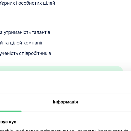
'єрних і особистих цілей
а утриманість талантів
й та цілей компанії
ученість співробітників
 команди з IDP?
Запросити демо
leForce.
Інформація
них планів розвитку
вує кукі
okie, щоб персоналізувати вміст і рекламу, інтегрувати фу