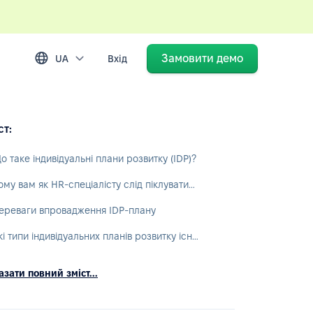
Замовити демо
UA
Вхід
ст:
о таке індивідуальні плани розвитку (IDP)?
Чому вам як HR-спеціалісту слід піклуватися про плани розвитку?
ереваги впровадження IDP-плану
Які типи індивідуальних планів розвитку існують?
зати повний зміст...