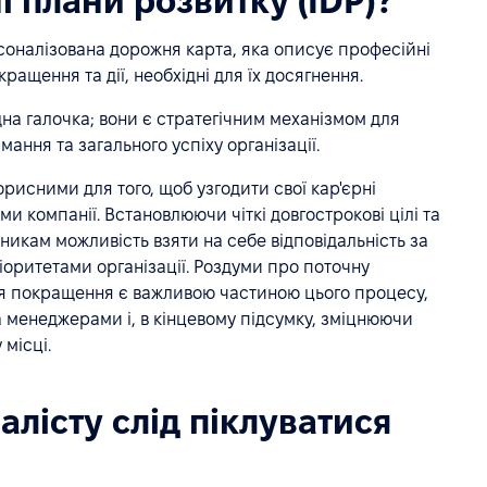
і плани розвитку (IDP)?
рсоналізована дорожня карта, яка описує професійні
ращення та дії, необхідні для їх досягнення.
на галочка; вони є стратегічним механізмом для
мання та загального успіху організації.
орисними для того, щоб узгодити свої кар'єрні
и компанії. Встановлюючи чіткі довгострокові цілі та
тникам можливість взяти на себе відповідальність за
ріоритетами організації. Роздуми про поточну
ля покращення є важливою частиною цього процесу,
 менеджерами і, в кінцевому підсумку, зміцнюючи
місці.
алісту слід піклуватися