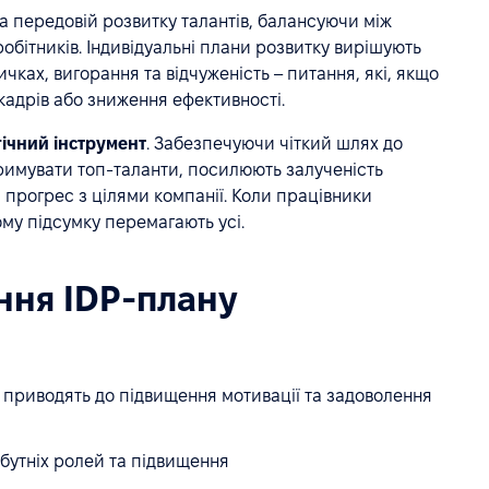
а передовій розвитку талантів, балансуючи між
обітників. Індивідуальні плани розвитку вирішують
чках, вигорання та відчуженість – питання, які, якщо
кадрів або зниження ефективності.
гічний інструмент
. Забезпечуючи чіткий шлях до
римувати топ-таланти, посилюють залученість
й прогрес з цілями компанії. Коли працівники
ому підсумку перемагають усі.
ння IDP-плану
о приводять до підвищення мотивації та задоволення
йбутніх ролей та підвищення