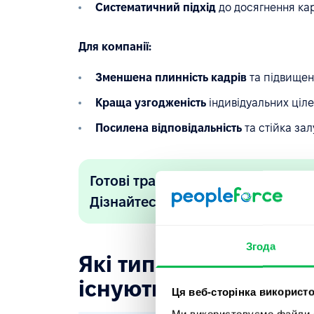
Систематичний підхід
до досягнення кар
Для компанії:
Зменшена плинність кадрів
та підвищен
Краща узгодженість
індивідуальних ціле
Посилена відповідальність
та стійка зал
Готові трансформувати розвиток
Дізнайтеся, як це зробити з Peop
Згода
Які типи індивідуаль
існують?
Ця веб-сторінка використо
Ми використовуємо файли co