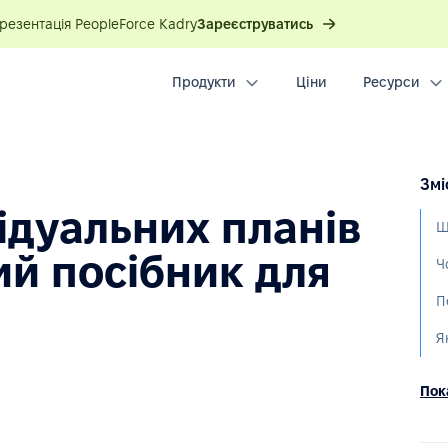
презентація PeopleForce Kadry
Зареєструватись
Продукти
Ціни
Ресурси
Змі
ідуальних планів
Щ
ий посібник для
П
Пока