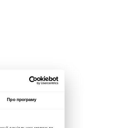
Про програму
нкції соціальних мереж та