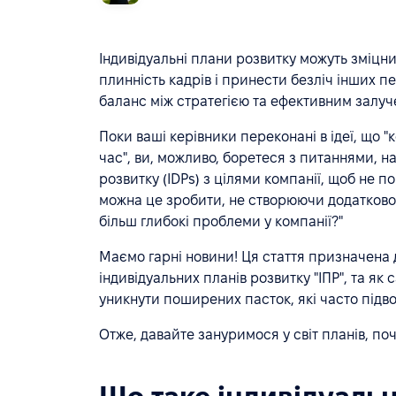
Індивідуальні плани розвитку можуть зміцни
плинність кадрів і принести безліч інших 
баланс між стратегією та ефективним залу
Поки ваші керівники переконані в ідеї, що "
час", ви, можливо, боретеся з питаннями, н
розвитку (IDPs) з цілями компанії, щоб не 
можна це зробити, не створюючи додатковог
більш глибокі проблеми у компанії?"
Маємо гарні новини! Ця стаття призначена
індивідуальних планів розвитку "ІПР", та як
уникнути поширених пасток, які часто підв
Отже, давайте зануримося у світ планів, по