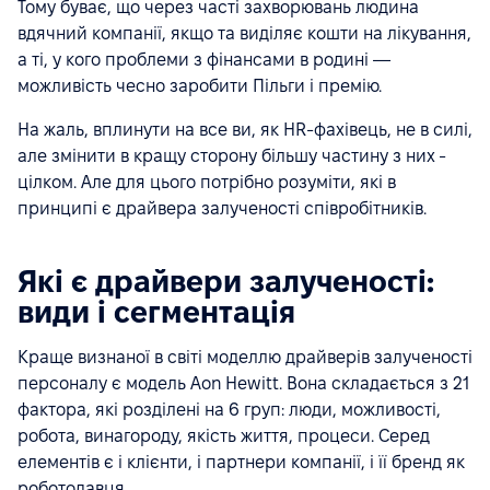
Тому буває, що через часті захворювань людина
вдячний компанії, якщо та виділяє кошти на лікування,
а ті, у кого проблеми з фінансами в родині —
можливість чесно заробити Пільги і премію.
На жаль, вплинути на все ви, як HR-фахівець, не в силі,
але змінити в кращу сторону більшу частину з них -
цілком. Але для цього потрібно розуміти, які в
принципі є драйвера залученості співробітників.
Які є драйвери залученості:
види і сегментація
Краще визнаної в світі моделлю драйверів залученості
персоналу є модель Aon Hewitt. Вона складається з 21
фактора, які розділені на 6 груп: люди, можливості,
робота, винагороду, якість життя, процеси. Серед
елементів є і клієнти, і партнери компанії, і її бренд як
роботодавця.