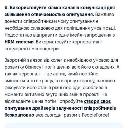
6. Використовуйте кілька каналів комунікації для
збільшення отвечаемостью опитування.
Важливо
донести співробітникам чому опитування є
необхідною складовою для поліпшення умов праці.
Недостатньо відправити одне імейл-запрошення з
HRM системи
. Використовуйте корпоративні
соцмережі і месенджери.
Зворотній зв'язок від колег є необхідною умовою для
розвитку бізнесу і поліпшення всіх його складових. А
так як персонал — це актив, який постійно
змінюється то в кращу, то в гіршу сторону, важливо
фіксувати його стан в різні періоди, особливо в
моменти активних внутрішніх змін в проекті. Не
відкладайте це на потім і спробуйте
створи своє
опитування драйверів залученості співробітників
безкоштовно
вже сьогодні разом з PeopleForce!