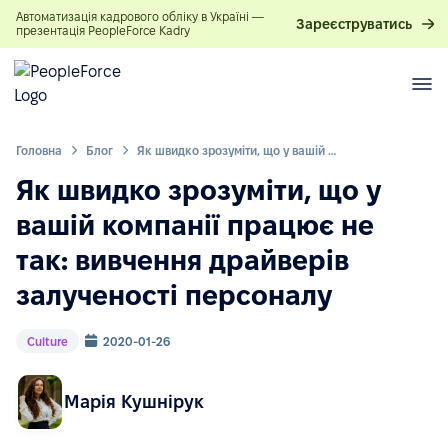
Автоматизація кадрового обліку в Україні —
Зареєструватись
презентація PeopleForce Kadry
Головна
Блог
Як швидко зрозуміти, що у вашій компанії працює не так: вивчення драйверів залученості персоналу
Як швидко зрозуміти, що у
вашій компанії працює не
так: вивчення драйверів
залученості персоналу
Culture
2020-01-26
Марія Кушнірук