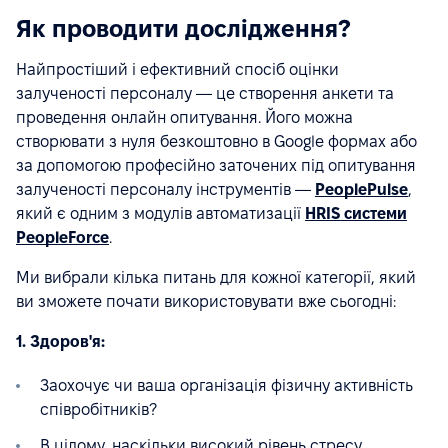
Як проводити дослідження?
Найпростіший і ефективний спосіб оцінки
залученості персоналу — це створення анкети та
проведення онлайн опитування. Його можна
створювати з нуля безкоштовно в Google формах або
за допомогою професійно заточених під опитування
залученості персоналу інструментів —
PeoplePulse
,
який є одним з модулів автоматизації
HRIS системи
PeopleForce
.
Ми вибрали кілька питань для кожної категорії, який
ви зможете почати використовувати вже сьогодні:
1. Здоров'я:
Заохочує чи ваша організація фізичну активність
співробітників?
В цілому, наскільки високий рівень стресу,