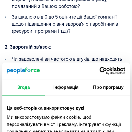
пов'язаний з Вашою роботою?
За шкалою від 0 до 5 оціните дії Вашої компанії
щодо підвищення рівня здоров'я співробітників
(ресурси, програми і т.д.)?
2. Зворотній зв'язок:
Чи задоволені ви частотою відгуків, що надходять
від вашого безпосереднього керівника?
Наскільки цінна зворотний зв'язок за шкалою від 1
до 5?
Згода
Інформація
Про програму
Як би ви оцінили важливість, яку Ваша організація
надає Вашим думкам і пропозицій?
Ця веб-сторінка використовує кукі
Ми використовуємо файли cookie, щоб
3. Залученість:
персоналізувати вміст і рекламу, інтегрувати функції
Наскільки Ви в цілому задоволені роботою в Вашої
соціальних мереж та аналізувати наш трафік. Ми