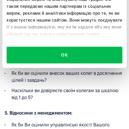
організації?
також передаємо нашим партнерам із соціальних
мереж, реклами й аналітики інформацію про те, як ви
Якби вам запропонували таку ж роботу в іншій
користуєтеся нашим сайтом. Вони можуть поєднувати
організації, яка ймовірність того, що ви залишитеся
її з іншою інформацією, яку ви їм надали або яку вони
у вашій організації?
зібрали під час вашого користування їхніми
службами.
4. Відносини з колегами:
OK
Чи можете Ви розраховувати на своїх колег, коли
Вам потрібна допомога?
Як би ви оцінили внесок ваших колег в досягнення
цілей і завдань?
Наскільки ви довіряєте своїм колегам за шкалою
від 1 до 5?
5. Відносини з менеджментом:
Як би Ви оцінили управлінські якості Вашого