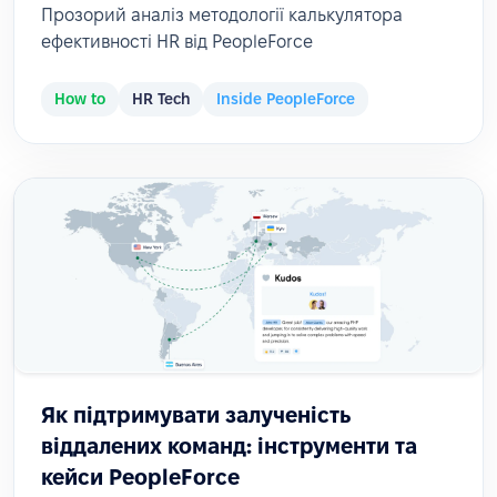
Прозорий аналіз методології калькулятора
ефективності HR від PeopleForce
How to
HR Tech
Inside PeopleForce
Як підтримувати залученість
віддалених команд: інструменти та
кейси PeopleForce