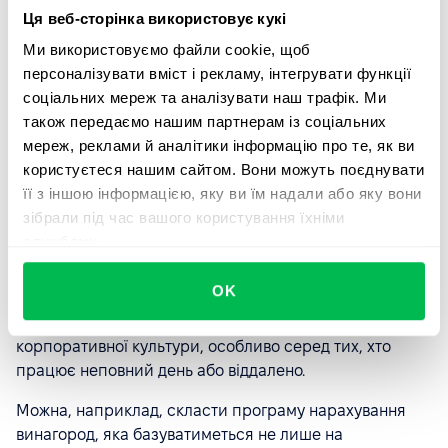
менш важливими та постійними, ніж тих, що
Ця веб-сторінка використовує кукі
працюють за наймом. Але це не так. Організація
повинна надати всім працівникам рівні можливості
Ми використовуємо файли cookie, щоб
для навчання, розвитку та кар'єрного зростання.
персоналізувати вміст і рекламу, інтегрувати функції
Погодинникам важливо відчувати, що їхня робота
соціальних мереж та аналізувати наш трафік. Ми
важлива для компанії і компанія готова допомогти в
також передаємо нашим партнерам із соціальних
їхньому професійному розвитку.
мереж, реклами й аналітики інформацію про те, як ви
користуєтеся нашим сайтом. Вони можуть поєднувати
її з іншою інформацією, яку ви їм надали або яку вони
Похвала та визнання
зібрали під час вашого користування їхніми
службами.
Компаніям слід використовувати різні системи
заохочень та бонусні програми, які дозволяють
OK
мотивувати та захопити погодинних співробітників. Ця
стратегія є чудовим способом розповсюдження
корпоративної культури, особливо серед тих, хто
працює неповний день або віддалено.
Можна, наприклад, скласти програму нарахування
винагород, яка базуватиметься не лише на