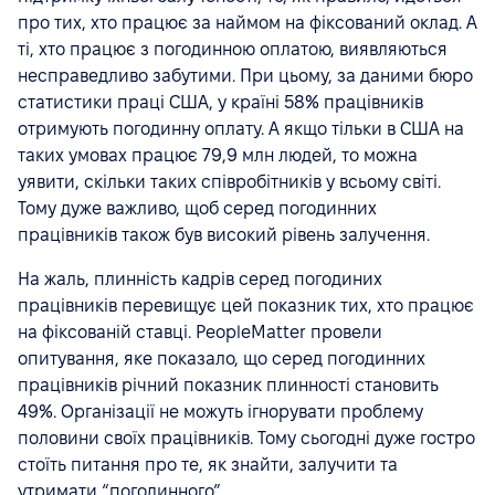
про тих, хто працює за наймом на фіксований оклад. А
ті, хто працює з погодинною оплатою, виявляються
несправедливо забутими. При цьому, за даними бюро
статистики праці США, у країні 58% працівників
отримують погодинну оплату. А якщо тільки в США на
таких умовах працює 79,9 млн людей, то можна
уявити, скільки таких співробітників у всьому світі.
Тому дуже важливо, щоб серед погодинних
працівників також був високий рівень залучення.
На жаль, плинність кадрів серед погодиних
працівників перевищує цей показник тих, хто працює
на фіксованій ставці. PeopleMatter провели
опитування, яке показало, що серед погодинних
працівників річний показник плинності становить
49%. Організації не можуть ігнорувати проблему
половини своїх працівників. Тому сьогодні дуже гостро
стоїть питання про те, як знайти, залучити та
утримати “погодинного”.