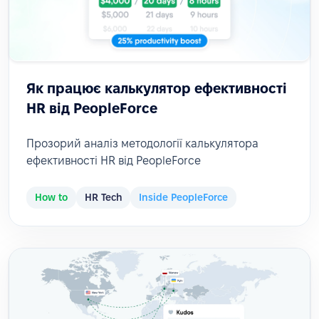
Як працює калькулятор ефективності
HR від PeopleForce
Прозорий аналіз методології калькулятора
ефективності HR від PeopleForce
How to
HR Tech
Inside PeopleForce