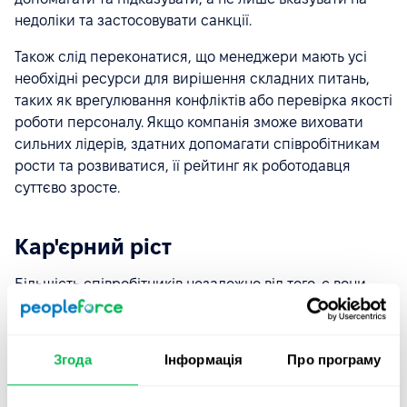
недоліки та застосовувати санкції.
Також слід переконатися, що менеджери мають усі
необхідні ресурси для вирішення складних питань,
таких як врегулювання конфліктів або перевірка якості
роботи персоналу. Якщо компанія зможе виховати
сильних лідерів, здатних допомагати співробітникам
рости та розвиватися, її рейтинг як роботодавця
суттєво зросте.
Кар'єрний ріст
Більшість співробітників незалежно від того, є вони
найманими або погодинними, хочуть просуватися
кар'єрною драбиною. Тому важливо, щоб працівник
мав можливості для потенційного розвитку.
Згода
Інформація
Про програму
Часто компанії вважають погодинних працівників