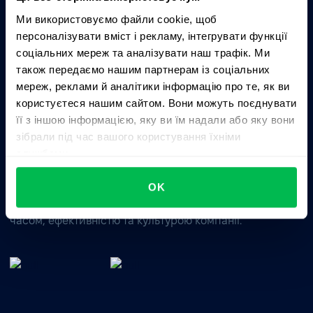
Запитати AI про PeopleForce:
Ми використовуємо файли cookie, щоб
ChatGPT
Claude
Perplexity
персоналізувати вміст і рекламу, інтегрувати функції
соціальних мереж та аналізувати наш трафік. Ми
також передаємо нашим партнерам із соціальних
Business driven. People focused.
мереж, реклами й аналітики інформацію про те, як ви
користуєтеся нашим сайтом. Вони можуть поєднувати
її з іншою інформацією, яку ви їм надали або яку вони
зібрали під час вашого користування їхніми
службами.
OK
Цілісне HRM-рішення для управління талантами,
часом, ефективністю та культурою компанії.