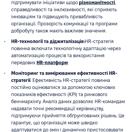
підтримувати ініціативи щодо
різноманітності
,
справедливості та інклюзивності, які сприяють
інноваціям та підвищують привабливість
організації. Прозорість комунікації та програми
добробуту також мають важливе значення.
HR-технології та діджиталізація:
HR-стратегія
повинна включати технологічну адаптацію через
автоматизацію процесів та використання
передових
HR-платформ
.
Моніторинг та вимірювання ефективності HR-
стратегії
: Ефективність HR-стратегії повинна
постійно оцінюватися за допомогою ключових
показників ефективності (KPI) та ринкового
бенчмаркінгу. Аналіз даних дозволяє HR-командам
надавати точні рекомендації керівництву,
підтримуючи прийняття обґрунтованих рішень. Це
гарантує, що організація може швидко
адаптуватися до змін і динамічно пристосовувати