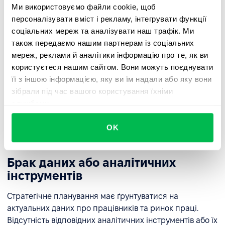
Ми використовуємо файли cookie, щоб
💡 Рішення:
персоналізувати вміст і рекламу, інтегрувати функції
соціальних мереж та аналізувати наш трафік. Ми
Забезпечити прозору комунікацію та пояснити цілі
також передаємо нашим партнерам із соціальних
та переваги стратегічного підходу до управління
мереж, реклами й аналітики інформацію про те, як ви
персоналом.
користуєтеся нашим сайтом. Вони можуть поєднувати
її з іншою інформацією, яку ви їм надали або яку вони
Залучайте лідерів та менеджерів як амбасадорів
зібрали під час вашого користування їхніми
змін.
службами.
Впроваджуйте зміни поступово, підтримуючи їх
спеціальними програмами навчання та підтримки.
OK
Брак даних або аналітичних
інструментів
Стратегічне планування має ґрунтуватися на
актуальних даних про працівників та ринок праці.
Відсутність відповідних аналітичних інструментів або їх