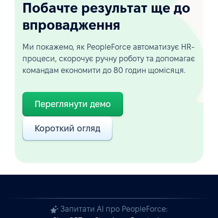
Побачте результат ще до
впровадження
Ми покажемо, як PeopleForce автоматизує HR-
процеси, скорочує ручну роботу та допомагає
командам економити до 80 годин щомісяця.
Переглянути демо
Короткий огляд
Запитати AI про PeopleForce: