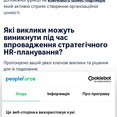
допоміжної функції на
ключового бізнес-партнера
,
який активно сприяє створенню організаційної
цінності.
Які виклики можуть
виникнути під час
впровадження стратегічного
HR-планування?
Пропонуємо вашій увазі ключові виклики та рішення
для їх подолання:
Опір змінам
Згода
Інформація
Про програму
Багато організацій стикаються з опором з боку
працівників, які прив'язані до існуючих практик. Зміна
підходів до управління персоналом часто вимагає
Ця веб-сторінка використовує кукі
трансформації організаційної культури.