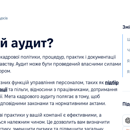
урсів
Змі
й аудит?
Щ
Ч
кадрової політики, процедур, практик і документації
Я
одавству. Аудит може бути проведений власними силами
ором.
ізних функцій управління персоналом, таких як
підбір
ції
та пільги, відносини з працівниками, дотримання
ї. Мета кадрового аудиту полягає в тому, щоб
відповідними законами та нормативними актами.
Під
і практики у вашій компанії є ефективними, а
ться належним чином. Це дозволить вам визначити
ктику, зменшити ризики та підвищити загальну