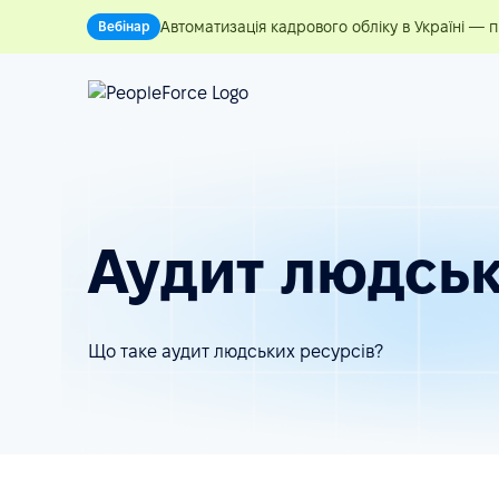
Автоматизація кадрового обліку в Україні — 
Вебінар
Аудит людськ
Що таке aудит людських ресурсів?