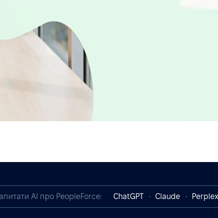
апитати AI про PeopleForce:
ChatGPT
Claude
Perplex