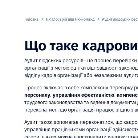
Головна
HR глосарій для HR-команд
Аудит людських рес
Що таке кадрови
Аудит людських ресурсів - це процес перевірки 
організації з метою оцінки відповідності закон
відділу кадрів організації або незалежним аудит
Процес включає в себе комплексну перевірку р
персоналу
,
управління ефективністю
,
компенса
трудового законодавства та ведення документаці
переконатися, що організація працює згідно з 
Аудит також допомагає переконатися, що кадров
управління працівниками організації здійснює
сфери, в яких можна вдосконалити кадрову пра