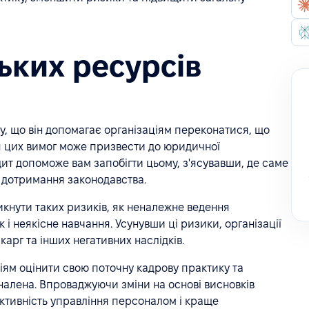
ьких ресурсів
, що він допомагає організаціям переконатися, що
я цих вимог може призвести до юридичної
удит допоможе вам запобігти цьому, з'ясувавши, де саме
 дотримання законодавства.
кнути таких ризиків, як неналежне ведення
 і неякісне навчання. Усунувши ці ризики, організації
карг та інших негативних наслідків.
іям оцінити свою поточну кадрову практику та
налена. Впроваджуючи зміни на основі висновків
ективність управління персоналом і краще