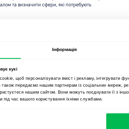
алом та визначити сфери, які потребують
з контрольного списку аудиту, інтерв'ю та опитувань,
ності.
результати аналізу для розробки рекомендацій щодо
роцедур.
Інформація
омендації та внесіть відповідні зміни в кадрову
вує кукі
okie, щоб персоналізувати вміст і рекламу, інтегрувати фу
 оцінюйте ефективність змін, які ви внесли в рамках
и також передаємо нашим партнерам із соціальних мереж, ре
ористуєтеся нашим сайтом. Вони можуть поєднувати її з іншо
и під час вашого користування їхніми службами.
ли настав час для
ового аудиту?