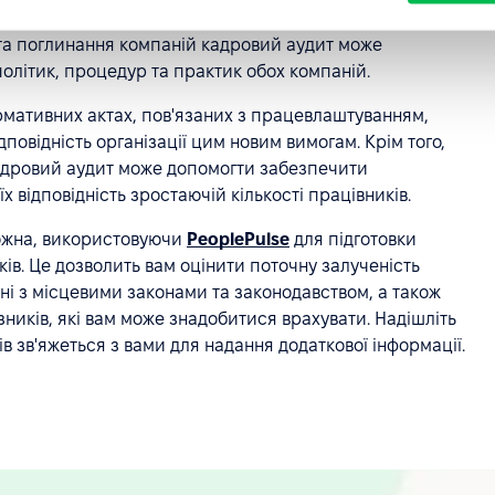
й час, існують певні ситуації, коли його проведення є
 та поглинання компаній кадровий аудит може
олітик, процедур та практик обох компаній.
ормативних актах, пов'язаних з працевлаштуванням,
овідність організації цим новим вимогам. Крім того,
адровий аудит може допомогти забезпечити
х відповідність зростаючій кількості працівників.
можна, використовуючи
PeoplePulse
для підготовки
ів. Це дозволить вам оцінити поточну залученість
ані з місцевими законами та законодавством, а також
ників, які вам може знадобитися врахувати. Надішліть
в зв'яжеться з вами для надання додаткової інформації.