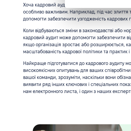
Хоча кадровий аудит можна проводити в будь-яки
особливо важливим. Наприклад, під час злиття
допомогти забезпечити узгодженість кадрових п
Коли відбуваються зміни в законодавстві або н
кадровий аудит може допомогти забезпечити відп
якщо організація зростає або розширюється, к
масштабованість кадрової політики та практик і ї
Найкраще підготуватися до кадрового аудиту 
високоякісних опитувань для ваших співробітник
вашої команди, зрозуміти, наскільки вони обізн
виявити ряд інших ключових і спеціальних показ
нам електронного листа, і один з наших експерті