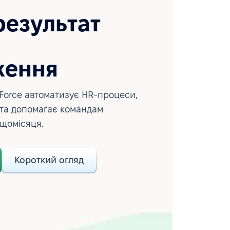
результат
ження
Force автоматизує HR-процеси,
 та допомагає командам
 щомісяця.
Короткий огляд