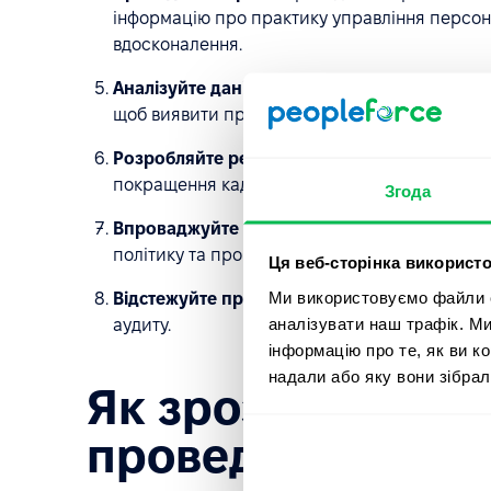
інформацію про практику управління персон
вдосконалення.
Аналізуйте дані.
Проаналізуйте дані, зібрані 
щоб виявити прогалини або сфери невідповід
Розробляйте рекомендації.
Використовуйте 
покращення кадрової політики, практик та п
Згода
Впроваджуйте рекомендації.
Впровадьте рек
політику та процедури.
Ця веб-сторінка використо
Ми використовуємо файли co
Відстежуйте прогрес.
Відстежуйте прогрес та
аналізувати наш трафік. М
аудиту.
інформацію про те, як ви к
надали або яку вони зібрал
Як зрозуміти, ко
проведення кадр