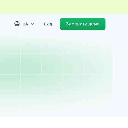
Замовити демо
UA
Вхід