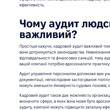
ефективність.
Чому аудит людс
важливий?
Простіше кажучи, кадровий аудит важливий тому
вони дотримуються законодавства. Невиконанн
відповідальності та фінансових санкцій, тому а
вашій компанії потрібно вдосконалити практику
Аудит управління персоналом допоможе вам уни
документації, непослідовне застосування політик
можуть зменшити ймовірність судових позовів, с
Кадровий аудит також дає можливість організац
визначити сфери, в яких вона може бути вдоско
аудиту, компанії можуть підвищити загальну еф