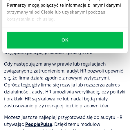
przeprowadzenie audytu HR?
Partnerzy mogą połączyć te informacje z innymi danymi
otrzymanymi od Ciebie lub uzyskanymi podczas
Chociaż audyt HR może być przeprowadzony w
korzystania z ich usług.
dowolnym terminie, istnieją pewne sytuacje, w których
przeprowadzenie go jest szczególnie ważne. Na przykład
podczas fuzji lub przejęcia audyt HR pomoże
OK
potwierdzić, czy obie firmy są zgodne ze sobą pod
względem polityki, procedur i praktyk HR.
Gdy następują zmiany w prawie lub regulacjach
związanych z zatrudnieniem, audyt HR pozwoli upewnić
się, że firma działa zgodnie z nowymi wytycznymi.
Oprócz tego, gdy firma się rozwija lub rozszerza zakres
działalności, audyt HR umożliwia weryfikację, czy polityki
i praktyki HR są skalowalne lub nadal będą miały
zastosowanie przy rosnącej liczbie pracowników.
Możesz jeszcze najlepiej przygotować się do audytu HR
używając
PeoplePulse
. Dzięki temu modułowi