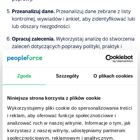
Przeanalizuj dane.
Przeanalizuj dane zebrane z listy
kontrolnej, wywiadów i ankiet, aby zidentyfikować luki
lub obszary niezgodności.
Opracuj zalecenia.
Wykorzystaj analizę do stworzenia
zaleceń dotyczących poprawy polityki, praktyk i
procedur HR.
Wdrażaj zalecenia.
Stopniowo wdrażaj zalecenia
audytu w każdym z obszarów i dokonaj odpowiedniej
Zgoda
Szczegóły
O plikach cookies
aktualizacji polityk i procedur HR.
Monitoruj postępy.
Po wdrożeniu zaleceń postaraj
Niniejsza strona korzysta z plików cookie
się cyklicznie monitorować postępy i oceniaj
Wykorzystujemy pliki cookie do spersonalizowania treści
skuteczność zmian, które wprowadziłeś w ramach
i reklam, aby oferować funkcje społecznościowe i
audytu.
analizować ruch w naszej witrynie. Informacje o tym, jak
korzystasz z naszej witryny, udostępniamy partnerom
Kiedy jest właściwy moment na
społecznościowym, reklamowym i analitycznym.