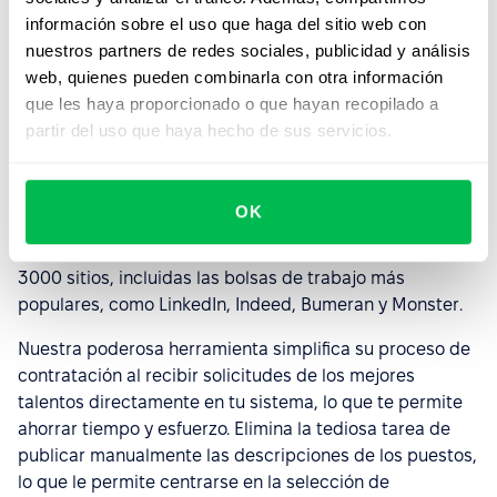
6. Promociona tus ofertas de
información sobre el uso que haga del sitio web con
nuestros partners de redes sociales, publicidad y análisis
trabajo en más de 3000 bolsas
web, quienes pueden combinarla con otra información
de trabajo con la función de
que les haya proporcionado o que hayan recopilado a
publicación múltiple de
partir del uso que haya hecho de sus servicios.
PeopleForce
Con la función de
publicación múltiple de ofertas de
OK
trabajo
de PeopleForce, puedes publicar
instantáneamente tus ofertas de trabajo en más de
3000 sitios, incluidas las bolsas de trabajo más
populares, como LinkedIn, Indeed, Bumeran y Monster.
Nuestra poderosa herramienta simplifica su proceso de
contratación al recibir solicitudes de los mejores
talentos directamente en tu sistema, lo que te permite
ahorrar tiempo y esfuerzo. Elimina la tediosa tarea de
publicar manualmente las descripciones de los puestos,
lo que le permite centrarse en la selección de