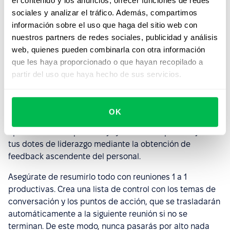
cada miembro del equipo y establecer procesos con
el contenido y los anuncios, ofrecer funciones de redes
plazos. A continuación, relájate y deja que la plataforma
sociales y analizar el tráfico. Además, compartimos
se encargue de que tu organización siga en el camino
información sobre el uso que haga del sitio web con
del crecimiento.
nuestros partners de redes sociales, publicidad y análisis
web, quienes pueden combinarla con otra información
Las herramientas de
desempeño
ofrecen aún más
que les haya proporcionado o que hayan recopilado a
posibilidades para la gestión del desempeño de los
partir del uso que haya hecho de sus servicios.
empleados. Por ejemplo, puedes crear encuestas
automatizadas de 360 grados para recoger opiniones
constructivas y sinceras sobre los miembros del equipo,
OK
desde múltiples perspectivas. Considéralas una
oportunidad de aprendizaje y un método para mejorar
tus dotes de liderazgo mediante la obtención de
feedback ascendente del personal.
Asegúrate de resumirlo todo con reuniones 1 a 1
productivas. Crea una lista de control con los temas de
conversación y los puntos de acción, que se trasladarán
automáticamente a la siguiente reunión si no se
terminan. De este modo, nunca pasarás por alto nada