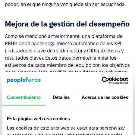
poder, en el que ninguna voz quede sin ser escuchada.
Mejora de la gestión del desempeño
Como se mencionó anteriormente, una plataforma de
RRHH debe hacer seguimiento automático de los KPI
(indicadores clave de rendimiento) y OKR (objetivos y
resultados clave). Estos datos permiten alinear los
esfuerzos de cada miembro del equipo con los objetivos
de la empresa. Más del
85% de los líderes
se esfuerzan
por establecer vías claras de desarrollo profesional.
PeopleForce puede ser un recurso valioso para
superarlo y dar más sentido y propósito a la trayectoria
Consentimiento
Detalles
Acerca de las cookies
de los empleados.
Seguir el progreso de cada departamento significa que
Esta página web usa cookies
nunca te desvías del camino. Puedes crear
árboles de
objetivos
personalizables con listas de control para
Las cookies de este sitio web se usan para personalizar