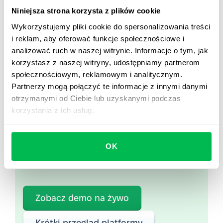
plateau
w karierach, rozwój pracowników i wzrost ich
Niniejsza strona korzysta z plików cookie
wynagrodzenia zależy od ich wysiłków, a nie od
Wykorzystujemy pliki cookie do spersonalizowania treści
hierarchii korporacyjnej.
i reklam, aby oferować funkcje społecznościowe i
analizować ruch w naszej witrynie. Informacje o tym, jak
korzystasz z naszej witryny, udostępniamy partnerom
społecznościowym, reklamowym i analitycznym.
Zobacz PeopleForce w
Partnerzy mogą połączyć te informacje z innymi danymi
otrzymanymi od Ciebie lub uzyskanymi podczas
akcji
korzystania z ich usług.
Od Core HR po zaawansowaną analitykę HR —
zobacz, jak PeopleForce pomaga zespołom
OK
automatyzować procesy i oszczędzać nawet 80
godzin miesięcznie.
Zobacz demo na żywo
Krótki przegląd platformy