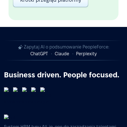
Zapytaj AI o podsumowanie PeopleForce:
ChatGPT
Claude
Perplexity
Business driven. People focused.
System HRM typu All-in-one do zarządzania talentami,