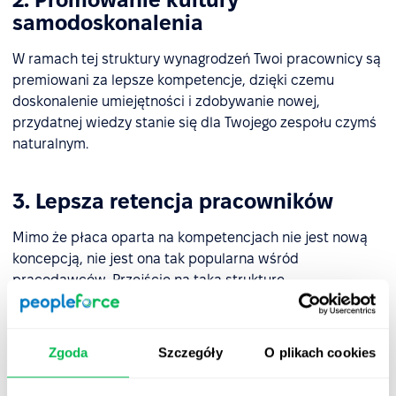
samodoskonalenia
W ramach tej struktury wynagrodzeń Twoi pracownicy są
premiowani za lepsze kompetencje, dzięki czemu
doskonalenie umiejętności i zdobywanie nowej,
przydatnej wiedzy stanie się dla Twojego zespołu czymś
naturalnym.
3. Lepsza retencja pracowników
Mimo że płaca oparta na kompetencjach nie jest nową
koncepcją, nie jest ona tak popularna wśród
pracodawców. Przejście na taką strukturę
wynagradzania pozwoli Ci wyprzedzić konkurencję w
walce o największe talenty. Zmotywuje to również
pracowników do dłuższego pozostania w firmie. W
Zgoda
Szczegóły
O plikach cookies
firmach, w których wynagrodzenie oparte jest na
kompetencjach, nie ma praktycznie miejsca na
fazę