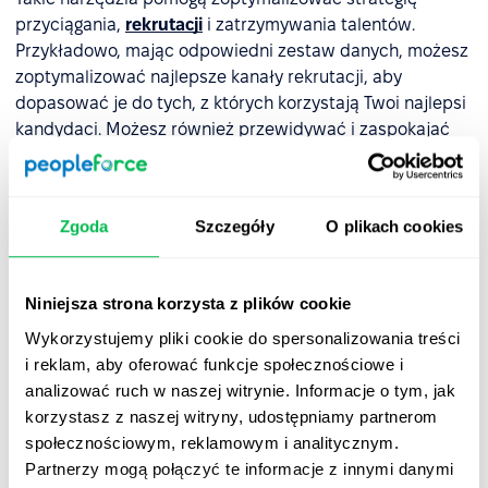
przyciągania,
rekrutacji
i zatrzymywania talentów.
Przykładowo, mając odpowiedni zestaw danych, możesz
zoptymalizować najlepsze kanały rekrutacji, aby
dopasować je do tych, z których korzystają Twoi najlepsi
kandydaci. Możesz również przewidywać i zaspokajać
potrzeby swoich pracowników, wykorzystując dane z
ankiet pracowniczych
i kwestionariuszy wypełnianych
przez kandydatów. Dzięki analityce specjaliści HR mogą
Zgoda
Szczegóły
O plikach cookies
trafniej ocenić doświadczenie pracowników, ich
zaangażowanie i satysfakcję.
Niniejsza strona korzysta z plików cookie
Rozwój zawodowy i
Wykorzystujemy pliki cookie do spersonalizowania treści
przekwalifikowanie
i reklam, aby oferować funkcje społecznościowe i
analizować ruch w naszej witrynie. Informacje o tym, jak
Narzędzia HR pozwalają pracownikom określać swoje
korzystasz z naszej witryny, udostępniamy partnerom
umiejętności, słabości i wskazują im kierunki dalszego
społecznościowym, reklamowym i analitycznym.
rozwijania się. Takie rozwiązania, uwzględniające
Partnerzy mogą połączyć te informacje z innymi danymi
inicjatywę kształcenia zdalnego, mogą pomóc w