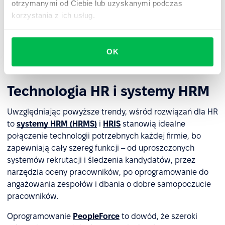
otrzymanymi od Ciebie lub uzyskanymi podczas
budowaniu i utrwalaniu kultury uczenia się przez całe
korzystania z ich usług.
życie. Wśród nich możemy wyróżnić m.in. narzędzia
oceny pracowników, dzięki którym wiemy, czy pracownik
rzeczywiście rozwija się w firmie, czy potrzebuje
OK
dodatkowego szkolenia.
Technologia HR i systemy HRM
Uwzględniając powyższe trendy, wśród rozwiązań dla HR
to
systemy HRM (HRMS)
i
HRIS
stanowią idealne
połączenie technologii potrzebnych każdej firmie, bo
zapewniają cały szereg funkcji – od uproszczonych
systemów rekrutacji i śledzenia kandydatów, przez
narzędzia oceny pracowników, po oprogramowanie do
angażowania zespołów i dbania o dobre samopoczucie
pracowników.
Oprogramowanie
PeopleForce
to dowód, że szeroki