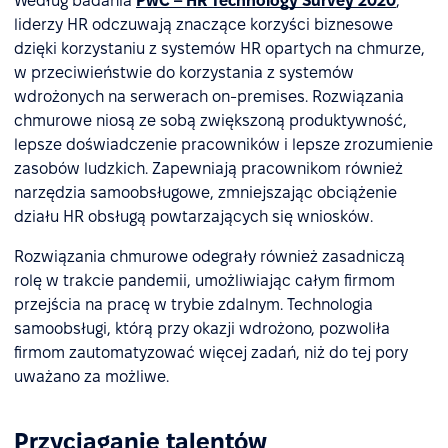
Według badania
PwC – HR Technology Survey 2020
,
liderzy HR odczuwają znaczące korzyści biznesowe
dzięki korzystaniu z systemów HR opartych na chmurze,
w przeciwieństwie do korzystania z systemów
wdrożonych na serwerach on-premises. Rozwiązania
chmurowe niosą ze sobą zwiększoną produktywność,
lepsze doświadczenie pracowników i lepsze zrozumienie
zasobów ludzkich. Zapewniają pracownikom również
narzędzia samoobsługowe, zmniejszając obciążenie
działu HR obsługą powtarzających się wniosków.
Rozwiązania chmurowe odegrały również zasadniczą
rolę w trakcie pandemii, umożliwiając całym firmom
przejścia na pracę w trybie zdalnym. Technologia
samoobsługi, którą przy okazji wdrożono, pozwoliła
firmom zautomatyzować więcej zadań, niż do tej pory
uważano za możliwe.
Przyciąganie talentów