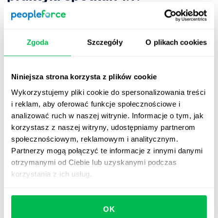
1. Uwzględnij wszystkich, wyjaśnij
wszystko
Zgoda
Szczegóły
O plikach cookies
Jeśli wprowadzisz system spotkań 1:1, koniecznie musisz
zadbać o to, aby wszyscy byli w nie zaangażowani.
Niniejsza strona korzysta z plików cookie
Inaczej spowodujesz obniżenie morale pracowników,
Wykorzystujemy pliki cookie do spersonalizowania treści
tworząc poczucie wykluczenia wśród niektórych
i reklam, aby oferować funkcje społecznościowe i
członków zespołu. Upewnij się, że wyjaśnisz cel tych
analizować ruch w naszej witrynie. Informacje o tym, jak
spotkań i to, co masz nadzieję dzięki nim uzyskać.
korzystasz z naszej witryny, udostępniamy partnerom
Zapewnij również zespół, że nie mają one charakteru
społecznościowym, reklamowym i analitycznym.
dyscyplinarnego.
Partnerzy mogą połączyć te informacje z innymi danymi
otrzymanymi od Ciebie lub uzyskanymi podczas
2. Przygotuj się do każdego
korzystania z ich usług.
spotkania
Jeśli pojawisz się na spotkaniu 1:1 bez odpowiedniego
OK