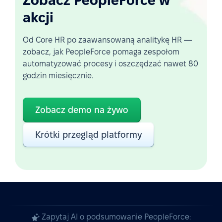
Zobacz PeopleForce w
akcji
Od Core HR po zaawansowaną analitykę HR —
zobacz, jak PeopleForce pomaga zespołom
automatyzować procesy i oszczędzać nawet 80
godzin miesięcznie.
Zobacz demo na żywo
Krótki przegląd platformy
Zapytaj AI o podsumowanie PeopleForce: