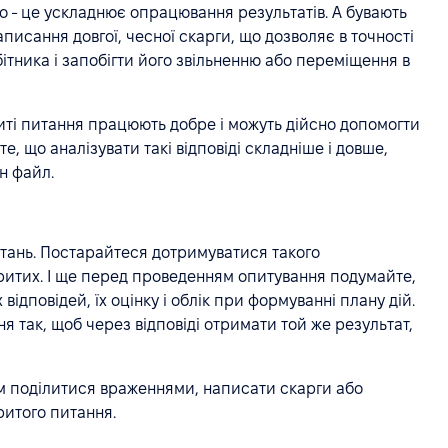
го - це ускладнює опрацювання результатів. А бувають
аписання довгої, чесної скарги, що дозволяє в точності
бітника і запобігти його звільненню або переміщення в
иті питання працюють добре і можуть дійсно допомогти
е, що аналізувати такі відповіді складніше і довше,
н файл.
итань. Постарайтеся дотримуватися такого
критих. І ще перед проведенням опитування подумайте,
 відповідей, їх оцінку і облік при формуванні плану дій.
 так, щоб через відповіді отримати той же результат,
ам поділитися враженнями, написати скарги або
ритого питання.