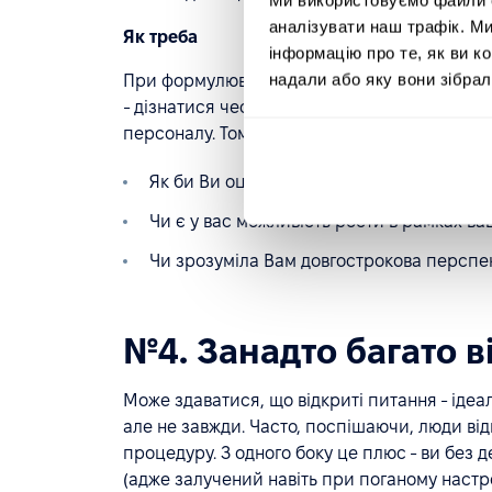
аналізувати наш трафік. М
Як треба
інформацію про те, як ви к
надали або яку вони зібрал
При формулюванні питань важливо забути пр
- дізнатися чесні думки співробітників, що
персоналу. Тому приберіть всю упередженість
Як би Ви оцінили управлінські якості В
Чи є у вас можливість рости в рамках ваш
Чи зрозуміла Вам довгострокова перспек
№4. Занадто багато в
Може здаватися, що відкриті питання - ідеа
але не завжди. Часто, поспішаючи, люди в
процедуру. З одного боку це плюс - ви без 
(адже залучений навіть при поганому наст