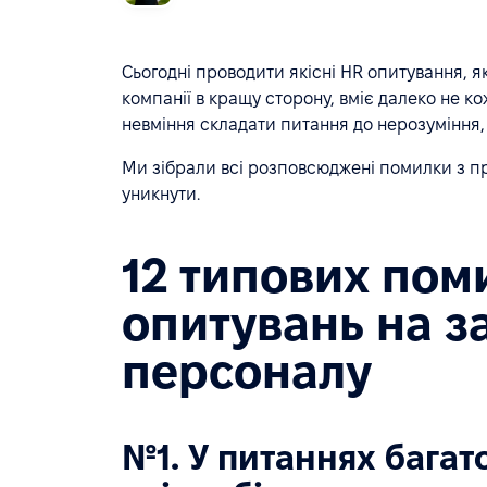
Сьогодні проводити якісні HR опитування, я
компанії в кращу сторону, вміє далеко не ко
невміння складати питання до нерозуміння, 
Ми зібрали всі розповсюджені помилки з пра
уникнути.
12 типових пом
опитувань на з
персоналу
№1. У питаннях багато