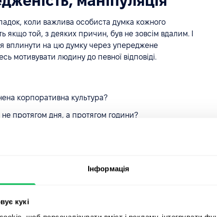
едженість, маніпуляція
падок, коли важлива особиста думка кожного
ть якщо той, з деяких причин, був не зовсім вдалим. І
ся вплинути на цю думку через упереджене
сь мотивувати людину до певної відповіді.
инена корпоративна культура?
 не протягом дня, а протягом години?
чуть поліпшити за допомогою, наприклад, таких
Інформація
и не ствердно. Здається, що в такому випадку будуть
яснень, коли їх не хочеться надавати.
вує кукі
користати в опитуванні, можна в нашому гайді «120
okie, щоб персоналізувати вміст і рекламу, інтегрувати фу