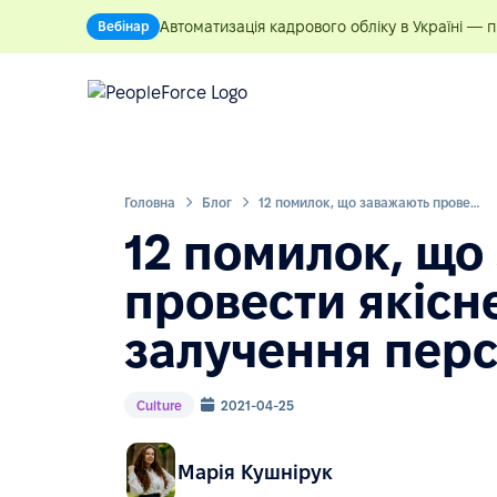
Автоматизація кадрового обліку в Україні — 
Вебінар
Головна
Блог
12 помилок, що заважають провести якісне опитування залучення персоналу
12 помилок, що
провести якісн
залучення пер
Culture
2021-04-25
Марія Кушнірук