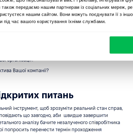
и також передаємо нашим партнерам із соціальних мереж, ре
ористуєтеся нашим сайтом. Вони можуть поєднувати її з іншо
и під час вашого користування їхніми службами.
о емоційну складову і пам'ятати, що мета опитування
б зрозуміти реальну ситуацію з рівнем задоволеності
, і складіть нейтральні питання, на зразок таких:
ашого безпосереднього керівника?
ої організації?
тива Вашої компанії?
ідкритих питань
льний інструмент, щоб зрозуміти реальний стан справ,
ідповідають що завгодно, аби швидше завершити
детального аналізу бачите незалученого співробітника
рої попросить перенести термін проходження