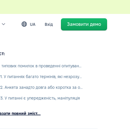
Замовити демо
UA
Вхід
ст:
12 типових помилок в проведенні опитувань на залученість персоналу
№1. У питаннях багато термінів, які незрозумілі співробітникам
№2. Анкета занадто довга або коротка за обсягом
3. У питанні є упередженість, маніпуляція
зати повний зміст...