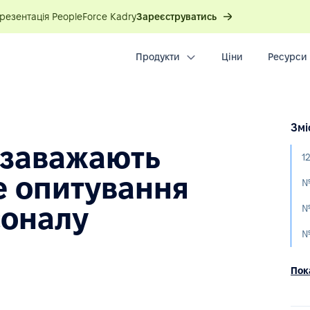
презентація PeopleForce Kadry
Зареєструватись
Продукти
Ціни
Ресурси
Змі
 заважають
е опитування
соналу
№
Пока