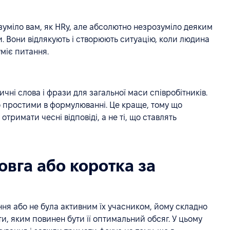
озуміло вам, як HRу, але абсолютно незрозуміло деяким
іни. Вони відлякують і створюють ситуацію, коли людина
міє питання.
ичні слова і фрази для загальної маси співробітників.
о простими в формулюванні. Це краще, тому що
тримати чесні відповіді, а не ті, що ставлять
овга або коротка за
ня або не була активним їх учасником, йому складно
ти, яким повинен бути її оптимальний обсяг. У цьому