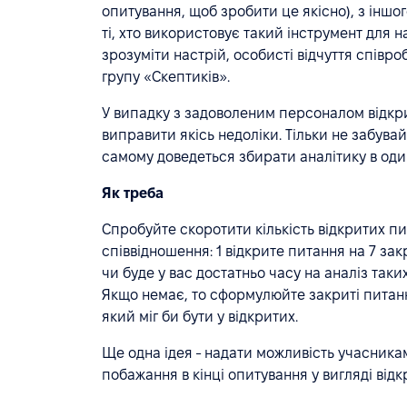
опитування, щоб зробити це якісно), з іншо
ті, хто використовує такий інструмент для н
зрозуміти настрій, особисті відчуття співро
групу «Скептиків».
У випадку з задоволеним персоналом відкр
виправити якісь недоліки. Тільки не забувайт
самому доведеться збирати аналітику в оди
Як треба
Спробуйте скоротити кількість відкритих п
співвідношення: 1 відкрите питання на 7 за
чи буде у вас достатньо часу на аналіз таких
Якщо немає, то сформулюйте закриті питання
який міг би бути у відкритих.
Ще одна ідея - надати можливість учасник
побажання в кінці опитування у вигляді відк