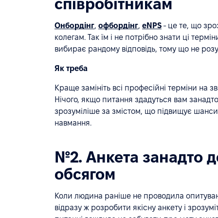
співробітникам
Онбордінг
,
офбордінг
,
eNPS
- це те, що зр
колегам. Так їм і не потрібно знати ці терм
вибирає рандому відповідь, тому що не розу
Як треба
Краще замініть всі професійні терміни на зв
Нічого, якщо питання здадуться вам занадт
зрозуміліше за змістом, що підвищує шанси о
навмання.
№2. Анкета занадто д
обсягом
Коли людина раніше не проводила опитуван
відразу ж розробити якісну анкету і зрозумі