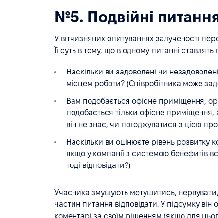
№5. Подвійні питанн
У вітчизняних опитуваннях залученості перс
Її суть в тому, що в одному питанні ставлят
Наскільки ви задоволені чи незадоволені
місцем роботи? (Співробітника може задо
Вам подобається офісне приміщення, орг
подобається тільки офісне приміщення, а
він не знає, чи погоджуватися з цією про
Наскільки ви оцінюєте рівень розвитку к
якщо у компанії з системою бенефитів в
тоді відповідати?)
Учасника змушують метушитись, нервувати, б
частин питання відповідати. У підсумку він
коментарі за своїм рішенням (якщо для цьог