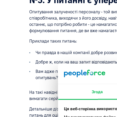
№3. У питанні є упер
Опитування залученості персоналу - той ви
співробітника, виходячи з його досвіду, наві
останнє, що потрібно робити - це намагати
формулювання питання, де ви вже намагаєте
Приклади таких питань:
Чи правда в нашій компанії добре розв
Добре ж, коли на ваш запит відповідають
Вам адже приємно, коли робочі будні хо
опитувань?
Згода
На такі навідні запитання складно відповіст
вимагати серйозну аргументацію, якихось по
Ця веб-сторінка використо
Детальніше дізнатися питання, які можна ви
питань для оцінки драйверів залучення».
Ми використовуємо файли co