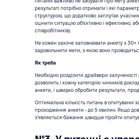
питанні важливо не забувати про мету анкет
результаті потрібно отримати і які парамет
структурою, що додатково заплутає учасникі
оцінити ситуацію об'єктивно і ефективно, а
співробітників).
Не кожен захоче заповнювати анкету з 30+ п
задовольнити мети, з якою воно проводитьс
Як треба
Необхідно розділити драйвери залученості 
дозволить і кожну категорію чинників докла
анкети, і швидко обробити результати, прод
Оптимальна кількість питань в опитуванні за
проходження анкети - до 5 хвилин. Якщо дов
з'являється бажання швидше пройти опитув