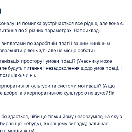
я
оналу ця помилка зустрічається все рідше, але вона є.
ь питання по 2 різних параметрах. Наприклад:
 виплатами по заробітній платі і вашим нинішнім
вольняти рівень з/п, але не місце роботи)
анізація простору і умови праці? (Учаснику може
ле будуть питання і незадоволення щодо умов праці, і
позицією, чи ні).
орпоративної культури та системи мотивації? (А що,
се добре, а з корпоративною культурою не дуже? Як
о здається, ніби це тільки йому незрозуміло, на яку з
 обирає що-небудь і, в кращому випадку, залишає
о є можливість).