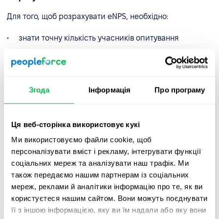
Для того, щоб розрахувати eNPS, необхідно:
знати точну кількість учасників опитування
порахувати кількість прихильників (Promoters) і
кількість критиків (Detractors) у процентному
співвідношенні
Згода
Інформація
Про програму
відняти від кількості прихильників кількість
критиків.
Ця веб-сторінка використовує кукі
Який eNPS вважається високим?
Ми використовуємо файли cookie, щоб
персоналізувати вміст і рекламу, інтегрувати функції
Індекс лояльності персоналу може мати значення від
соціальних мереж та аналізувати наш трафік. Ми
-100% до 100%. Якщо показник вище 30%, турбуватися
також передаємо нашим партнерам із соціальних
немає про що. Якщо ж показник нижчий, то слід
мереж, реклами й аналітики інформацію про те, як ви
звернути увагу на рівень залученості та задоволеності
користуєтеся нашим сайтом. Вони можуть поєднувати
співробітників. У будь-якому випадку, не зациклюйтеся
її з іншою інформацією, яку ви їм надали або яку вони
на показнику. Важливіше знати, чим саме задоволена