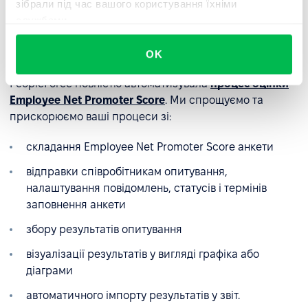
зібрали під час вашого користування їхніми
або незадоволена команда.
службами.
Автоматизація eNPS
OK
PeopleForce повністю автоматизувала
процес оцінки
Employee Net Promoter Score
. Ми спрощуємо та
прискорюємо ваші процеси зі:
складання Employee Net Promoter Score анкети
відправки співробітникам опитування,
налаштування повідомлень, статусів і термінів
заповнення анкети
збору результатів опитування
візуалізації результатів у вигляді графіка або
діаграми
автоматичного імпорту результатів у звіт.