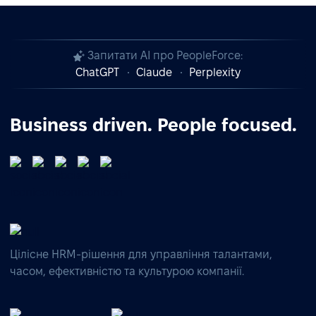
Запитати AI про PeopleForce:
ChatGPT
Claude
Perplexity
Business driven. People focused.
Цілісне HRM-рішення для управління талантами,
часом, ефективністю та культурою компанії.