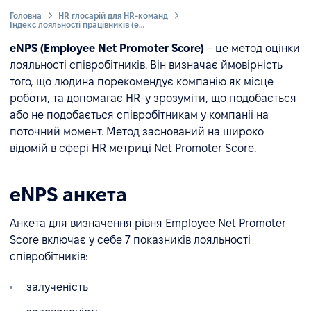
Головна
HR глосарій для HR-команд
Індекс лояльності працівників (eNPS)
eNPS (Employee Net Promoter Score)
– це метод оцінки
лояльності співробітників. Він визначає ймовірність
того, що людина порекомендує компанію як місце
роботи, та допомагає HR-у зрозуміти, що подобається
або не подобається співробітникам у компанії на
поточний момент. Метод заснований на широко
відомій в сфері HR метриці Net Promoter Score.
eNPS анкета
Анкета для визначення рівня Employee Net Promoter
Score включає у себе 7 показників лояльності
співробітників:
залученість