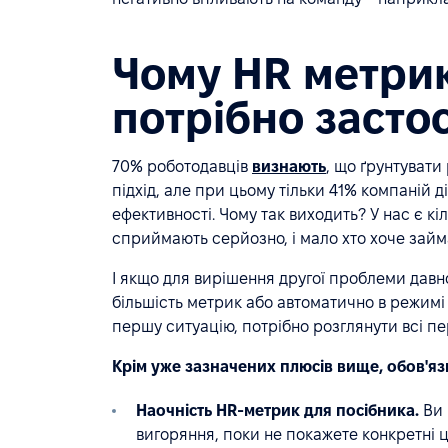
Чому HR метрик
потрібно засто
70% роботодавців
визнають
, що ґрунтувати
підхід, але при цьому тільки 41% компаній 
ефективності. Чому так виходить? У нас є кі
сприймають серйозно, і мало хто хоче займ
І якщо для вирішення другої проблеми давн
більшість метрик або автоматично в режимі 
першу ситуацію, потрібно розглянути всі пе
Крім уже зазначених плюсів вище, обов'язк
Наочність HR-метрик для посібника.
Ви 
вигоряння, поки не покажете конкретні 