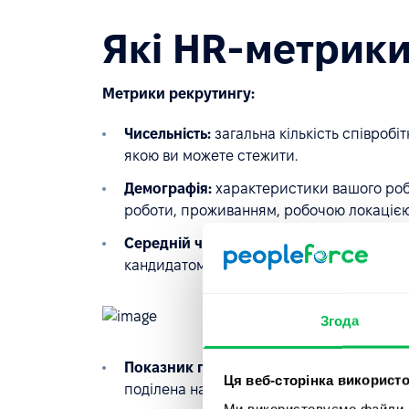
Які HR-метрики
Метрики рекрутингу:
Чисельність:
загальна кількість співробітн
якою ви можете стежити.
Демографія:
характеристики вашого робоч
роботи, проживанням, робочою локацією і
Середній час найму:
середня кількість д
кандидатом вашої пропозиції щодо робо
Згода
Показник прийняття:
кількість пропозиц
Ця веб-сторінка використо
поділена на кількість кандидатів, що пр
Ми використовуємо файли co