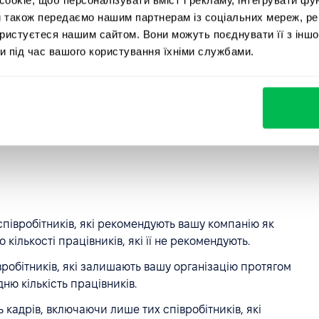
ового співробітника, з урахуванням зовнішніх та
и також передаємо нашим партнерам із соціальних мереж, ре
ористуєтеся нашим сайтом. Вони можуть поєднувати її з іншо
и під час вашого користування їхніми службами.
вим співробітникам, щоб адаптуватися до організації
одуктивністю.
нових працівників, які звільняються протягом певного
ого року роботи.
 співробітників, які рекомендують вашу компанію як
о кількості працівників, які її не рекомендують.
івробітників, які залишають вашу організацію протягом
ню кількість працівників.
 кадрів, включаючи лише тих співробітників, які