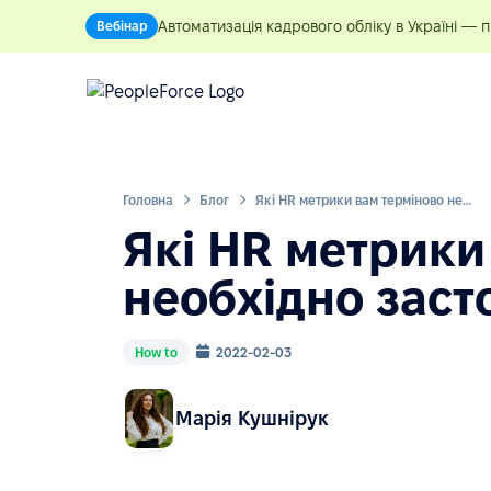
Автоматизація кадрового обліку в Україні — 
Вебінар
Головна
Блог
Які HR метрики вам терміново необхідно застосувати у роботі
Які HR метрики
необхідно заст
How to
2022-02-03
Марія Кушнірук