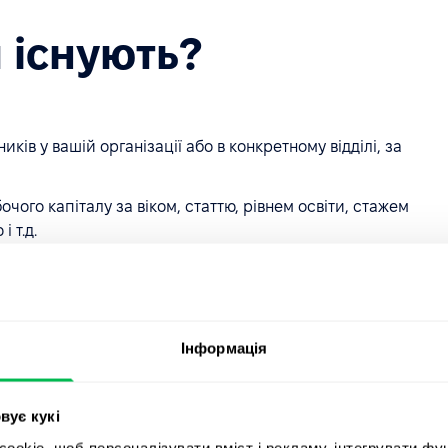
 існують?
иків у вашій організації або в конкретному відділі, за
ого капіталу за віком, статтю, рівнем освіти, стажем
 т.д.
нів між розміщенням вакансії та прийняттям
ти.
Інформація
ій, які ваша організація надсилає кандидатам,
вує кукі
иймають пропозицію.
okie, щоб персоналізувати вміст і рекламу, інтегрувати фу