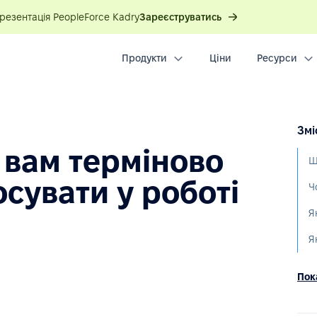
презентація PeopleForce Kadry
Зареєструватись
Продукти
Ціни
Ресурси
Змі
 вам терміново
осувати у роботі
Я
Я
Пока