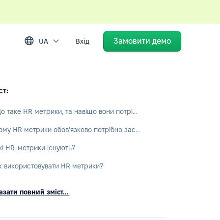
Замовити демо
UA
Вхід
ст:
Що таке HR метрики, та навіщо вони потрібні?
Чому HR метрики обов'язково потрібно застосовувати у роботі?
кі HR-метрики існують?
к використовувати HR метрики?
зати повний зміст...