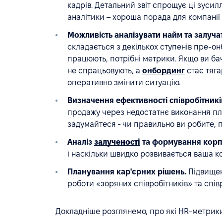
кадрів. Детальний звіт спрощує ці зусил
аналітики – хороша порада для компанії б
Можливість аналізувати найм та залуча
складається з декількох ступенів пре-онб
працюють, потрібні метрики. Якщо ви ба
не спрацьовують, а
онбординг
стає тяг
оперативно змінити ситуацію.
Визначення ефективності співробітникі
продажу через недостатнє виконання пла
задумайтеся - чи правильно ви робите, 
Аналіз
залученості
та формування корп
і наскільки швидко розвивається ваша к
Планування кар'єрних рішень.
Підвищен
роботи «зоряних співробітників» та співр
Докладніше розглянемо, про які HR-метрики