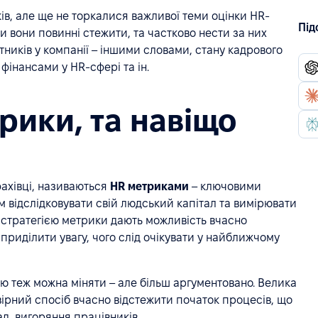
ів, але ще не торкалися важливої теми оцінки HR-
Під
ми вони повинні стежити, та частково нести за них
тників у компанії – іншими словами, стану кадрового
фінансами у HR-сфері та ін.
рики, та навіщо
ахівці, називаються
HR метриками
– ключовими
м відслідковувати свій людський капітал та вимірювати
HR стратегією метрики дають можливість вчасно
приділити увагу, чого слід очікувати у найближчому
ю теж можна міняти – але більш аргументовано. Велика
вірний спосіб вчасно відстежити початок процесів, що
д, вигоряння працівників.