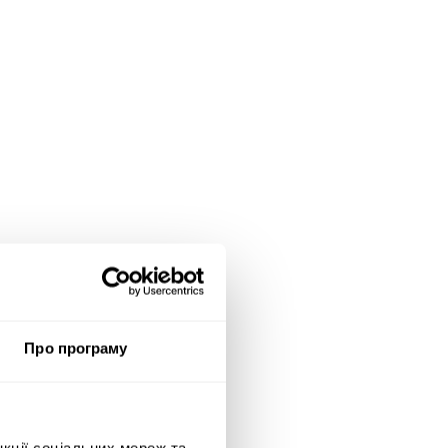
Про програму
нкції соціальних мереж та