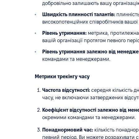
добровільно залишають вашу організацію
Швидкість плинності талантів:
плинність
високопотенційних співробітників вашої о
Рівень утримання:
метрика, протилежна п
вашій організації протягом певного періо
Рівень утримання залежно від менедже
командами та менеджерами.
Метрики трекінгу часу
Частота відсутності:
середня кількість дн
часу, не включаючи затверджених відсут
Коефіцієнт відсутності залежно від мен
окремими командами та менеджерами.
Понаднормовий час:
кількість понаднор
певний період. Ви можете розрахувати 