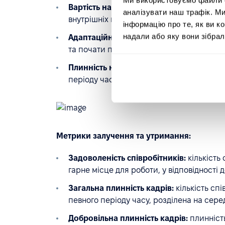
Вартість найму:
середня вартість найму н
аналізувати наш трафік. М
внутрішніх витрат на найм.
інформацію про те, як ви к
надали або яку вони зібрал
Адаптаційний період:
час, потрібний но
та почати працювати з максимальною пр
Плинність нових працівників:
кількість 
періоду часу, наприклад, протягом перш
Метрики залучення та утримання:
Задоволеність співробітників:
кількість
гарне місце для роботи, у відповідності д
Загальна плинність кадрів:
кількість сп
певного періоду часу, розділена на серед
Добровільна плинність кадрів:
плинність