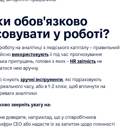
и обов'язково
совувати у роботі?
 роботу на аналітиці з людського капіталу – правильний
дійсно
використовують
її під час прогнозування
лька припущень, головні з яких –
HR звітність
не
атися нею вручну.
о існують
зручні інструменти
, які підраховують
реального часу, або в 1-2 кліки, щоб вплинути на
реваги аналітики.
ово зверніть увагу на:
не доведете, наприклад, що у співробітників
цифри СЕО або надасте їх за запитом щодо плинності