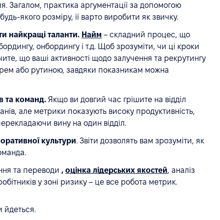
ля. Загалом, практика аргументації за допомогою
удь-якого розміру, її варто виробити як звичку.
ти найкращі таланти.
Найм
– складний процес, що
ордингу, онбордингу і т.д. Щоб зрозуміти, чи ці кроки
чите, що ваші активності щодо залучення та рекрутингу
арем або рутиною, завдяки показникам можна
в та команд.
Якщо ви довгий час грішите на відділ
нів, але метрики показують високу продуктивність,
перекладаючи вину на один відділ.
оративної культури
. Звіти дозволять вам зрозуміти, як
оманда.
ня та переводи
,
оцінка лідерських якостей
, аналіз
обітників у зоні ризику – це все робота метрик.
 йдеться.