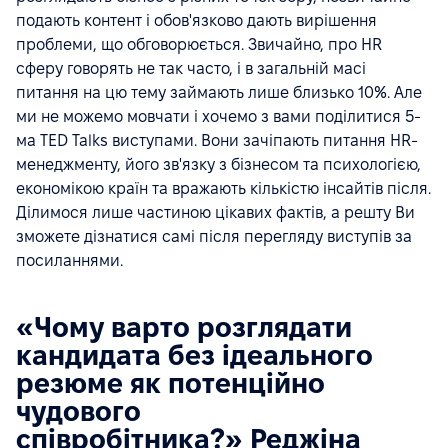
подають контент і обов'язково дають вирішення
проблеми, що обговорюється. Звичайно, про HR
сферу говорять не так часто, і в загальній масі
питання на цю тему займають лише близько 10%. Але
ми не можемо мовчати і хочемо з вами поділитися 5-
ма TED Talks виступами. Вони зачіпають питання HR-
менеджменту, його зв'язку з бізнесом та психологією,
економікою країн та вражають кількістю інсайтів після.
Ділимося лише частиною цікавих фактів, а решту Ви
зможете дізнатися самі після перегляду виступів за
посиланнями.
«Чому варто розглядати
кандидата без ідеального
резюме як потенційно
чудового
співробітника?» Реджіна