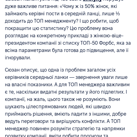
дуже важливе питання: «Чому ж із 50% жінок, які
займають керівні пости в середній ланці, лише ⅓
доходить до ТОП менеджменту? І що робити, щоб
покращити цю статистику? Цю проблему вона
розглядає на конкретному прикладі з жінкою-віце-
президентом компанії зі списку ТОП-50 Форбс, яка за
всіма параметрами була готова до підвищення, але її
ігнорували.
Сюзан описує, що одна із проблем загалом усіх
керівників середньої ланки — звернення уваги лише
на власні показники. А для ТОП менеджера важливим
є те, наскільки видатні результати у його підлеглих. І
компанії, на жаль, цього також не розуміють. Вони
шукають цілеспрямованих людей, які швидко
приймають рішення, вміють ладити з іншими, добре
ведуть переговори та вирішують конфлікти. А ТОП
менеджер повинен розуміти стратегію та напрямки
розвитку компанії, вміти робити прогнози та