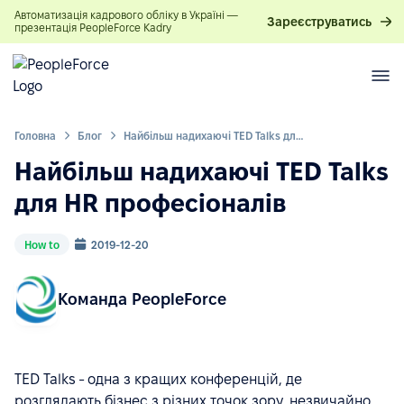
Автоматизація кадрового обліку в Україні —
Зареєструватись
презентація PeopleForce Kadry
Головна
Блог
Найбільш надихаючі TED Talks для HR професіоналів
Найбільш надихаючі TED Talks
для HR професіоналів
How to
2019-12-20
Команда PeopleForce
TED Talks - одна з кращих конференцій, де
розглядають бізнес з різних точок зору, незвичайно