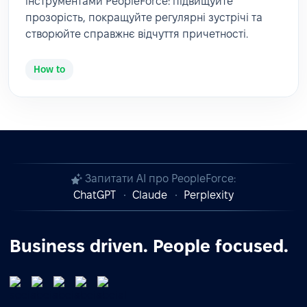
інструментами PeopleForce: підвищуйте
прозорість, покращуйте регулярні зустрічі та
створюйте справжнє відчуття причетності.
How to
Запитати AI про PeopleForce:
ChatGPT
Claude
Perplexity
Business driven. People focused.