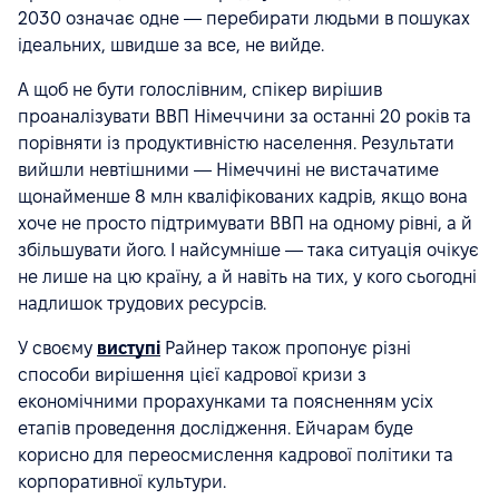
2030 означає одне — перебирати людьми в пошуках
ідеальних, швидше за все, не вийде.
А щоб не бути голослівним, спікер вирішив
проаналізувати ВВП Німеччини за останні 20 років та
порівняти із продуктивністю населення. Результати
вийшли невтішними — Німеччині не вистачатиме
щонайменше 8 млн кваліфікованих кадрів, якщо вона
хоче не просто підтримувати ВВП на одному рівні, а й
збільшувати його. І найсумніше — така ситуація очікує
не лише на цю країну, а й навіть на тих, у кого сьогодні
надлишок трудових ресурсів.
У своєму
виступі
Райнер також пропонує різні
способи вирішення цієї кадрової кризи з
економічними прорахунками та поясненням усіх
етапів проведення дослідження. Ейчарам буде
корисно для переосмислення кадрової політики та
корпоративної культури.