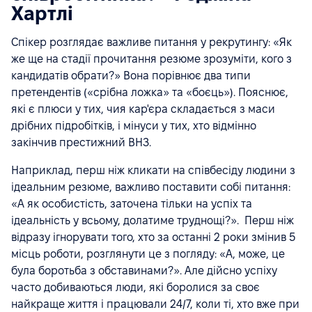
Хартлі
Спікер розглядає важливе питання у рекрутингу: «Як
же ще на стадії прочитання резюме зрозуміти, кого з
кандидатів обрати?» Вона порівнює два типи
претендентів («срібна ложка» та «боєць»). Пояснює,
які є плюси у тих, чия кар'єра складається з маси
дрібних підробітків, і мінуси у тих, хто відмінно
закінчив престижний ВНЗ.
Наприклад, перш ніж кликати на співбесіду людини з
ідеальним резюме, важливо поставити собі питання:
«А як особистість, заточена тільки на успіх та
ідеальність у всьому, долатиме труднощі?». Перш ніж
відразу ігнорувати того, хто за останні 2 роки змінив 5
місць роботи, розглянути це з погляду: «А, може, це
була боротьба з обставинами?». Але дійсно успіху
часто добиваються люди, які боролися за своє
найкраще життя і працювали 24/7, коли ті, хто вже при