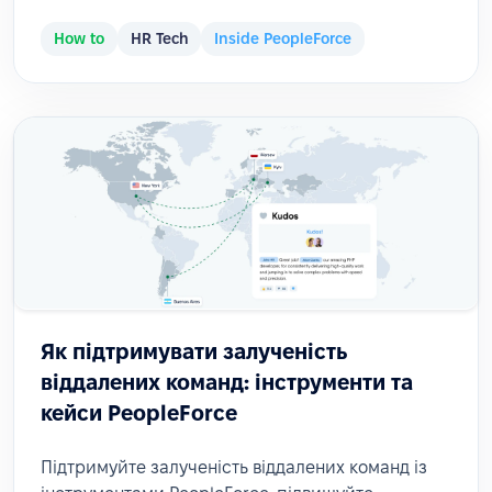
How to
HR Tech
Inside PeopleForce
Як підтримувати залученість
віддалених команд: інструменти та
кейси PeopleForce
Підтримуйте залученість віддалених команд із