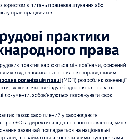
 з юристом з питань працевлаштування або
исту прав працівників.
трудові практики
іжнародного права
рудових практик варіюються між країнами, основний
вників від зловживань і сприяння справедливим
родна організація праці
(МОП) розробляє конвенції
дарти, включаючи свободу об’єднання та права на
ці документи, зобов’язуються погоджувати своє
рактик також закріплений у законодавстві
х прав ЄС та директиви щодо рівного ставлення, умов
конання зазвичай покладається на національні
ні органи, що займаються колективними суперечками.