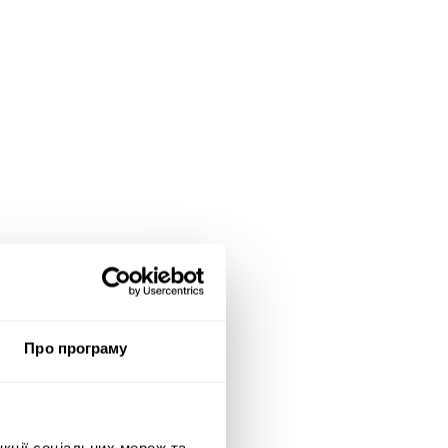
Про програму
нкції соціальних мереж та