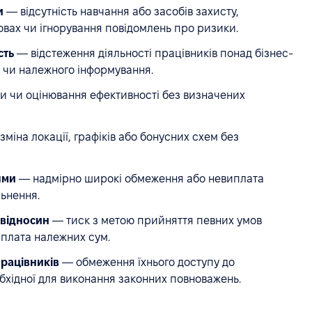
и
— відсутність навчання або засобів захисту,
ах чи ігнорування повідомлень про ризики.
сть
— відстеження діяльності працівників понад бізнес-
в чи належного інформування.
и чи оцінювання ефективності без визначених
міна локації, графіків або бонусних схем без
ями
— надмірно широкі обмеження або невиплата
льнення.
 відносин
— тиск з метою прийняття певних умов
иплата належних сум.
рацівників
— обмеження їхнього доступу до
бхідної для виконання законних повноважень.