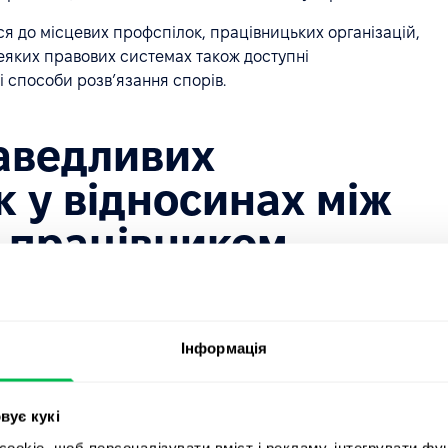
я до місцевих профспілок, працівницьких організацій,
деяких правових системах також доступні
 способи розв’язання спорів.
аведливих
 у відносинах між
 працівником
ики» походить із законодавства США про працю,
тися відповідно до інших положень або описуватися
загальним орієнтиром і підкреслюють поведінку
Інформація
о обхідні чесні стандарти зайнятості:
штування
— запитання або ухвалення рішень на основі
вує кукі
сті, походження, релігії, сексуальної орієнтації чи типу
okie, щоб персоналізувати вміст і рекламу, інтегрувати фу