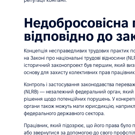
репутації компанії.
Недобросовісна 
відповідно до з
Концепція несправедливих трудових практик пох
на Законі про національні трудові відносини (NL
історичний законопроект був першим, який виз
основу для захисту колективних прав працівник
Контроль і застосування законодавства переваж
(NLRB) — незалежний федеральний орган, який 
рішення щодо потенційних порушень. У конкретн
органи також можуть мати юрисдикцію, наприк
федерального державного сектора.
Працівник, який підозрює, що його права було
або звернутися за допомогою до свого профспілк