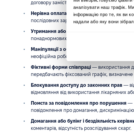
договору замість оцінювання навичок і резуль
аналізувати наш трафік. М
Нерівна оплата за працю рівної цінності
— р
інформацію про те, як ви к
послідовних зарплатних діапазонів або нечіт
надали або яку вони зібрал
Утримання або заниження виплат і бенефіті
понаднормових чи доплат за нічні зміни, нес
Маніпуляції з обліком робочого часу
— заох
неофіційна робота «в тіні» або фальсифікація 
Фіктивні форми співпраці
— використання до
передбачають фіксований графік, визначене 
Блокування доступу до законних прав
— від
відмовляння від використання лікарняних аб
Помста за повідомлення про порушення
— г
повідомлення про домагання, дискримінацію
Домагання або булінг і бездіяльність керівн
коментарів, відсутність розслідування скарг.