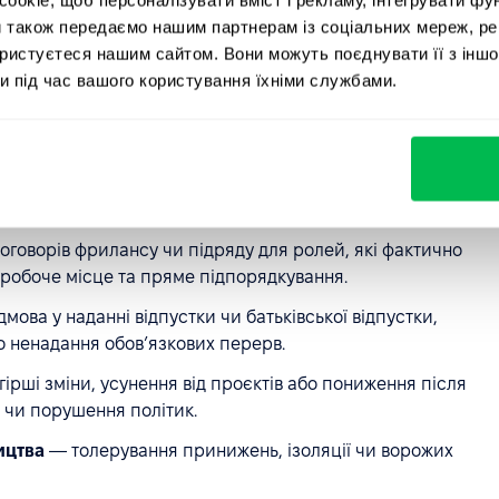
татів роботи.
и також передаємо нашим партнерам із соціальних мереж, ре
озриви в оплаті без об’єктивних критеріїв, відсутність
ористуєтеся нашим сайтом. Вони можуть поєднувати її з іншо
кі політики підвищення.
и під час вашого користування їхніми службами.
в
— затримка виплати заробітної плати, невиплата
анкціоновані утримання.
очення занижувати кількість понаднормових годин,
графіків.
говорів фрилансу чи підряду для ролей, які фактично
робоче місце та пряме підпорядкування.
мова у наданні відпустки чи батьківської відпустки,
о ненадання обов’язкових перерв.
ірші зміни, усунення від проєктів або пониження після
 чи порушення політик.
ицтва
— толерування принижень, ізоляції чи ворожих