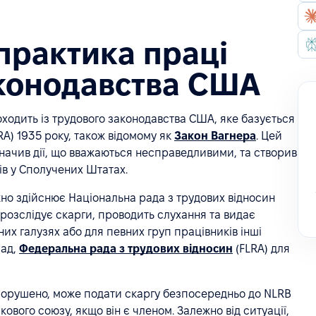
практика праці
аконодавства США
одить із трудового законодавства США, яке базується
RA) 1935 року, також відомому як
Закон Вагнера
. Цей
начив дії, що вважаються несправедливими, та створив
ів у Сполучених Штатах.
но здійснює Національна рада з трудових відносин
розслідує скарги, проводить слухання та видає
их галузях або для певних груп працівників інші
лад,
Федеральна рада з трудових відносин
(FLRA) для
 порушено, може подати скаргу безпосередньо до NLRB
ового союзу, якщо він є членом. Залежно від ситуації,