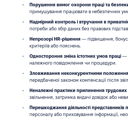
Порушення вимог охорони праці та безпек
примушування працювати в небезпечних умов
Надмірний контроль і втручання в приватні
потреби або збір даних без правових підста
Непрозорі HR-рішення
— підвищення, бонус
критеріїв або пояснень.
Одностороння зміна істотних умов праці
— з
належного повідомлення чи процедури.
Зловживання неконкурентними положенн
передбаченої законом компенсації після зві
Неналежні практики припинення трудових
звільнення, затримка видачі довідок або нев
Перешкоджання діяльності представників п
персоналу або приховування інформації, нео