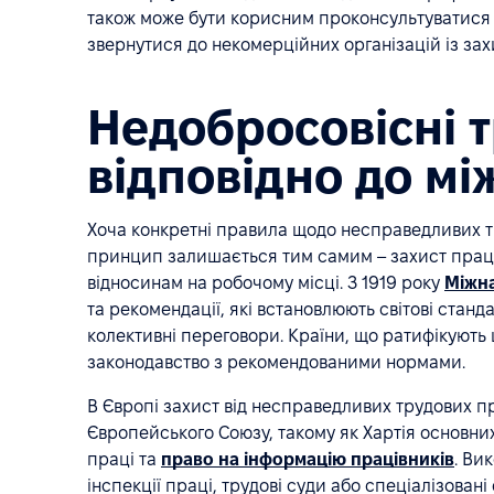
також може бути корисним проконсультуватися
звернутися до некомерційних організацій із зах
Недобросовісні 
відповідно до м
Хоча конкретні правила щодо несправедливих т
принцип залишається тим самим – захист праці
відносинам на робочому місці. З 1919 року
Міжна
та рекомендації, які встановлюють світові стан
колективні переговори. Країни, що ратифікують 
законодавство з рекомендованими нормами.
В Європі захист від несправедливих трудових п
Європейського Союзу, такому як Хартія основни
праці та
право на інформацію працівників
. Ви
інспекції праці, трудові суди або спеціалізова