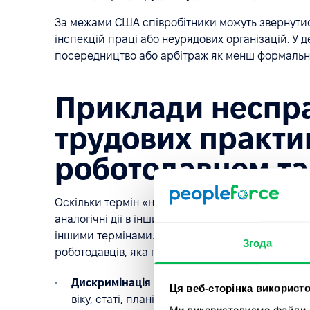
За межами США співробітники можуть звернутис
інспекцій праці або неурядових організацій. У 
посередництво або арбітраж як менш формальні
Приклади неспр
трудових практик
роботодавцем та
Оскільки термін «недобросовісні трудові практ
аналогічні дії в інших країнах можуть регулюва
іншими термінами. Наступні приклади є, отже, 
Згода
роботодавців, яка порушує права працівників аб
Дискримінація під час найму або працевла
Ця веб-сторінка використо
віку, статі, планів щодо батьківства, інвалідно
Ми використовуємо файли co