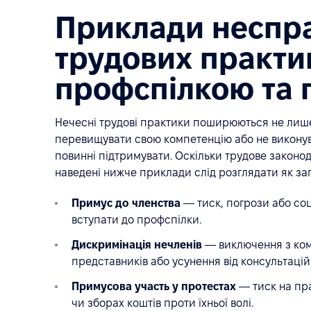
Приклади неспр
трудових практик
профспілкою та 
Нечесні трудові практики поширюються не лиш
перевищувати свою компетенцію або не виконув
повинні підтримувати. Оскільки трудове законода
наведені нижче приклади слід розглядати як зага
Примус до членства
— тиск, погрози або соц
вступати до профспілки.
Дискримінація нечленів
— виключення з ком
представників або усунення від консультацій
Примусова участь у протестах
— тиск на пра
чи зборах коштів проти їхньої волі.