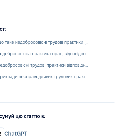
ст:
Що таке недобросовісні трудові практики (unfair labor practices)?
Недобросовісна практика праці відповідно до законодавства США
Недобросовісні трудові практики відповідно до міжнародного права
Приклади несправедливих трудових практик у відносинах між роботодавцем та працівником
сумуй цю статтю в:
ChatGPT