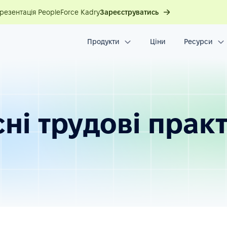
презентація PeopleForce Kadry
Зареєструватись
Продукти
Ціни
Ресурси
ні трудові прак