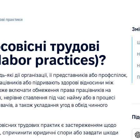
ові практики
Змі
овісні трудові
labor practices)?
-які дії організації, її представників або профспілок,
ацівників або підривають здорові відносини між
може включати обмеження права працівників на
, нерівне ставлення під час найму або в процесі
чів, а також укладання угод в обхід чинного
Під
совісних трудових практик є застереженням щодо
ах, спричинити юридичні спори або завдати шкоди