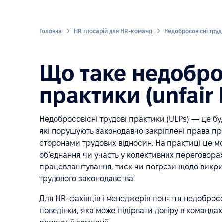
Головна
HR глосарій для HR-команд
Недобросовісні труд
Що таке недоброс
практики (unfair 
Недобросовісні трудові практики (ULPs) — це будь
які порушують законодавчо закріплені права пр
сторонами трудових відносин. На практиці це 
об’єднання чи участь у колективних переговорах
працевлаштування, тиск чи погрози щодо викрива
трудового законодавства.
Для HR-фахівців і менеджерів поняття недобро
поведінки, яка може підірвати довіру в команд