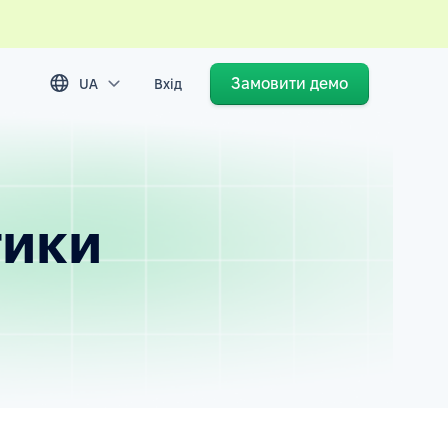
Замовити демо
UA
Вхід
тики