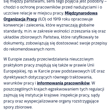
się między państwami, sens tego pojęcia jest podobny –
chodzi o ochronę pracowników przed nadużyciami i o
uczciwe relacje w miejscu pracy.
Międzynarodowa
Organizacja Pracy
(ILO) od 1919 roku opracowuje
konwencje i zalecenia, które wyznaczają globalne
standardy, m.in. w zakresie wolności zrzeszania się oraz
układów zbiorowych. Państwa, które ratyfikowały te
dokumenty, zobowiązują się dostosować swoje przepisy
do rekomendowanych norm.
W Europie zasady przeciwdziałania nieuczciwym
praktykom pracy znajdują się także w prawie Unii
Europejskiej, np. w Karcie praw podstawowych UE oraz
dyrektywach dotyczących równego traktowania,
warunków pracy i
informowania pracowników
. W
poszczególnych krajach egzekwowaniem tych regulacji
zajmują się instytucje krajowe: inspekcje pracy, sądy
pracy oraz wyspecjalizowane organy rozstrzygające
spory zbiorowe.