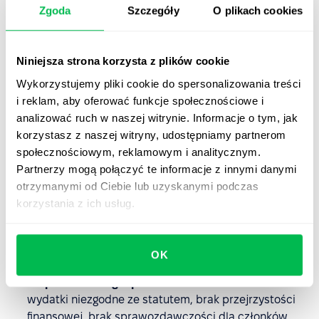
uczestnictwo w strajkach, pikietach lub zbiórkach
Zgoda
Szczegóły
O plikach cookies
wbrew woli pracownika.
Działania odwetowe w odpowiedzi na krytykę lub
Niniejsza strona korzysta z plików cookie
zgłoszenia nadużyć
– „karanie” osób, które zgłaszają
Wykorzystujemy pliki cookie do spersonalizowania treści
nieprawidłowości w związku albo mają odmienne
i reklam, aby oferować funkcje społecznościowe i
zdanie.
analizować ruch w naszej witrynie. Informacje o tym, jak
Odmowa reprezentacji motywowana sympatiami lub
korzystasz z naszej witryny, udostępniamy partnerom
antypatiami
– arbitralne odrzucanie uzasadnionych
społecznościowym, reklamowym i analitycznym.
skarg, przewlekanie spraw, nierówne traktowanie
Partnerzy mogą połączyć te informacje z innymi danymi
członków.
otrzymanymi od Ciebie lub uzyskanymi podczas
korzystania z ich usług.
Dezinformacja o treści układów i negocjacjach
–
przekazywanie niepełnych lub wprowadzających w
błąd informacji o ustaleniach wpływających na
OK
warunki pracy.
Nieprawidłowe gospodarowanie składkami
–
wydatki niezgodne ze statutem, brak przejrzystości
finansowej, brak sprawozdawczości dla członków.