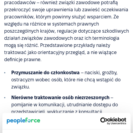
pracodawców – również związki zawodowe potrafią
przekroczyć swoje uprawnienia lub zawieść oczekiwania
pracowników, którym powinny służyć wsparciem. Ze
względu na różnice w systemach prawnych
poszczególnych krajów, regulacje dotyczące szkodliwych
działań związków zawodowych oraz ich terminologia
mogą się różnić. Przedstawione przykłady należy
traktować jako orientacyjny przegląd, a nie wiążące
definicje prawne.
Przymuszanie do członkostwa
– naciski, groźby,
ostracyzm wobec osób, które nie chcą wstąpić do
związku.
Nierówne traktowanie osób niezrzeszonych
–
pomijanie w komunikacji, utrudnianie dostępu do
przedstawicieli, wykluczanie z konsultacji
dotyczących warunków pracy.
Wymuszanie uczestnictwa w protestach
– nacisk na