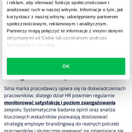
storytelling, wykorzystując case studies, sukcesy
i reklam, aby oferować funkcje społecznościowe i
pracowników oraz relacje z życia firmy, które przekładają
analizować ruch w naszej witrynie. Informacje o tym, jak
się na postrzeganie organizacji jako pożądanego
korzystasz z naszej witryny, udostępniamy partnerom
pracodawcy. Innym ważnym elementem budowania
społecznościowym, reklamowym i analitycznym.
rozpoznawalności marki pracodawcy jest obecność na
Partnerzy mogą połączyć te informacje z innymi danymi
targach pracy oraz aktywne działania na branżowych
otrzymanymi od Ciebie lub uzyskanymi podczas
portalach, które ułatwiają dotarcie do wysokiej jakości
korzystania z ich usług.
talentów.
OK
Zarządzanie opiniami i
zaangażowaniem pracowników
Silna marka pracodawcy opiera się na doświadczeniach
pracowników, dlatego dział HR powinien regularnie
monitorować satysfakcję i poziom zaangażowania
zespołu. Systematyczne badania opinii oraz analiza
kluczowych wskaźników pozwalają dostosować
strategię employer brandingową do realnych potrzeb
pracowników i skutecznie reagować na zmieniające się