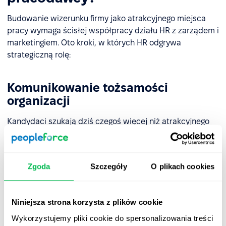
Budowanie wizerunku firmy jako atrakcyjnego miejsca
pracy wymaga ścisłej współpracy działu HR z zarządem i
marketingiem. Oto kroki, w których HR odgrywa
strategiczną rolę:
Komunikowanie tożsamości
organizacji
Kandydaci szukają dziś czegoś więcej niż atrakcyjnego
wynagrodzenia. HR i marketing powinny konsekwentnie
komunikować wartości organizacji zarówno
wewnętrznie, jak i zewnętrznie, integrując strategię
Zgoda
Szczegóły
O plikach cookies
employer brandingową z kanałami komunikacji –
stronami kariery,
firmowym blogiem
oraz mediami
społecznościowymi.
Niniejsza strona korzysta z plików cookie
Spójny i autentyczny przekaz można wzmacniać poprzez
Wykorzystujemy pliki cookie do spersonalizowania treści