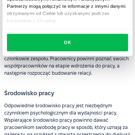
informacje zwrotne i ocenę wyników.
Partnerzy mogą połączyć te informacje z innymi danymi
otrzymanymi od Ciebie lub uzyskanymi podczas
korzystania z ich usług.
Zespół
Ludzie osiągają najlepsze wyniki, kiedy szanują osoby, z
OK
którymi pracują i są przekonani, że osiągają swoje
najlepsze wyniki. Muszą też widzieć, jak cenni są jako
członkowie zespołu. Pracownicy powinni poznać swoich
współpracowników na etapie wdrożenia do pracy, a
następnie rozpocząć budowanie relacji.
Środowisko pracy
Odpowiednie środowisko pracy jest niezbędnym
czynnikiem psychologicznym dla wydajności pracy.
Wspierające środowisko pracy powinno dawać
pracownikom swobodę pracy w sposób, który uznają za
najlepszy, na przykład z otwartą przestrzenią do dyskusji