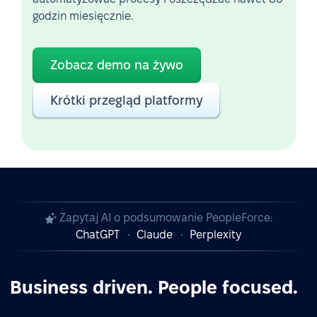
godzin miesięcznie.
Zobacz demo na żywo
Krótki przegląd platformy
Zapytaj AI o podsumowanie PeopleForce:
ChatGPT
Claude
Perplexity
Business driven. People focused.