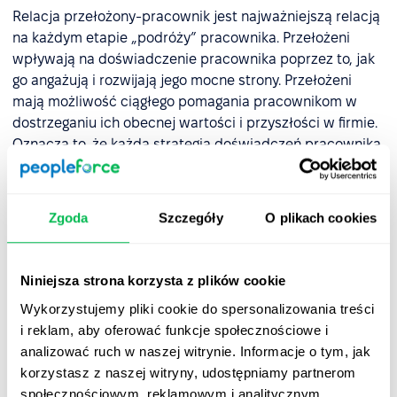
Relacja przełożony-pracownik jest najważniejszą relacją
na każdym etapie „podróży” pracownika. Przełożeni
wpływają na doświadczenie pracownika poprzez to, jak
go angażują i rozwijają jego mocne strony. Przełożeni
mają możliwość ciągłego pomagania pracownikom w
dostrzeganiu ich obecnej wartości i przyszłości w firmie.
Oznacza to, że każda strategia doświadczeń pracownika
musi priorytetowo podchodzić do kwestii doskonalenia
umiejętności przełożonych.
Zgoda
Szczegóły
O plikach cookies
Rola w firmie
Niniejsza strona korzysta z plików cookie
„Czego się ode mnie oczekuje?” – to proste pytanie, ale w
miejscu pracy często pozostaje bez odpowiedzi. Mniej
Wykorzystujemy pliki cookie do spersonalizowania treści
niż połowa (41%) amerykańskich pracowników uważa, że
i reklam, aby oferować funkcje społecznościowe i
opis ich stanowiska dobrze pokrywa się z pracą, którą
analizować ruch w naszej witrynie. Informacje o tym, jak
wykonują. Rola jest na nowo definiowana poprzez ciągłe
korzystasz z naszej witryny, udostępniamy partnerom
uczestnictwo w wyznaczaniu celów, znaczące
społecznościowym, reklamowym i analitycznym.