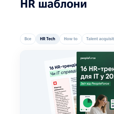
HR шаблони
Все
HR Tech
How to
Talent acquisi