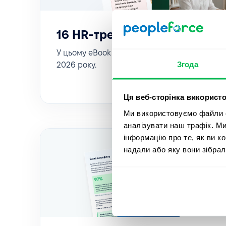
16 HR-трендів для IT у 2026
У цьому eBook детально розглядаємо 16 най
Згода
2026 року.
Ця веб-сторінка використо
Ми використовуємо файли co
аналізувати наш трафік. М
інформацію про те, як ви к
надали або яку вони зібрал