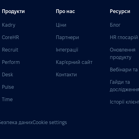
Продукти
Про нас
Ресурси
Kadry
Ціни
Блог
CoreHR
Партнери
HR глосарій
Recruit
Інтеграції
Оновлення
продукту
Perform
Кар’єрний сайт
Вебінари та 
Desk
Контакти
Гайди та
Pulse
дослідженн
Time
Історії клієн
Безпека даних
Cookie settings