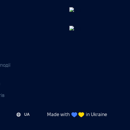
події
я
тів
Made with
in Ukraine
UA