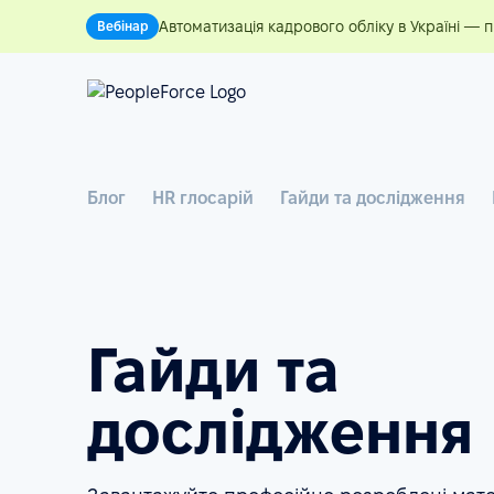
Автоматизація кадрового обліку в Україні — 
Вебінар
Блог
HR глосарій
Гайди та дослідження
Гайди та
дослідження