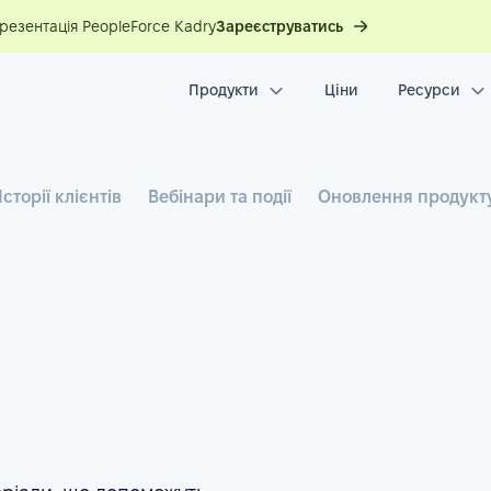
презентація PeopleForce Kadry
Зареєструватись
Продукти
Ціни
Ресурси
Історії клієнтів
Вебінари та події
Оновлення продукт