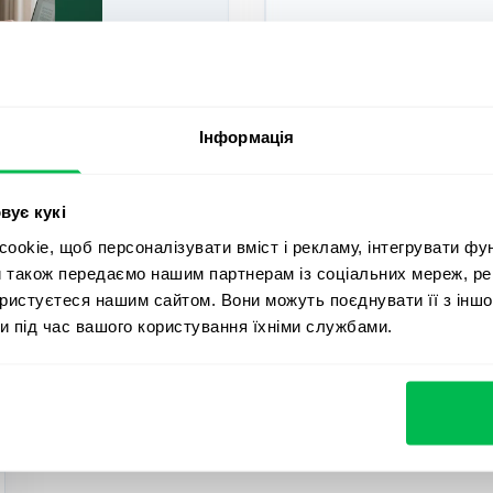
Що формує сф
2025 рік
актуальніших трендів
Інформація
У цьому eBook детальн
трендів 2025 року.
вує кукі
okie, щоб персоналізувати вміст і рекламу, інтегрувати фу
и також передаємо нашим партнерам із соціальних мереж, ре
ористуєтеся нашим сайтом. Вони можуть поєднувати її з іншо
и під час вашого користування їхніми службами.