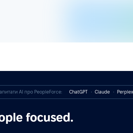
апитати AI про PeopleForce:
ChatGPT
Claude
Perplex
ople focused.