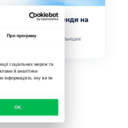
еру HR? Про HR-тренди на
Про програму
о розглядаємо п'ять найактуальніших
нкції соціальних мереж та
клами й аналітики
ю інформацією, яку ви їм
OK