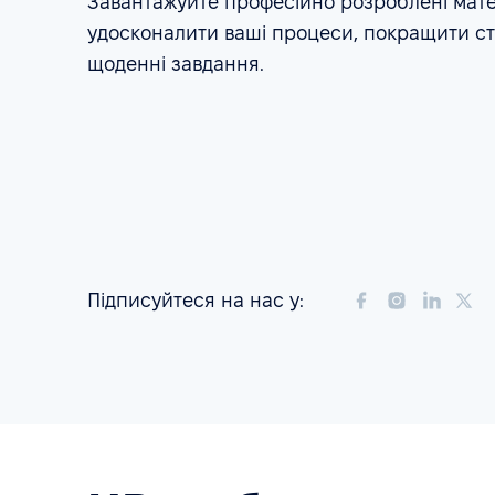
Завантажуйте професійно розроблені мате
удосконалити ваші процеси, покращити стр
щоденні завдання.
Підписуйтеся на нас у: