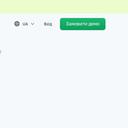
Замовити демо
UA
Вхід
у