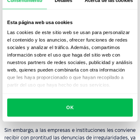
Consentimiento
Detalles
Acerca de las cookies
Sin embargo, una persona también puede ser
considerada denunciante antes de empezar a trabajar o
Esta página web usa cookies
después de su cese si tiene información sobre
irregularidades en una empresa determinada.
Las cookies de este sitio web se usan para personalizar
el contenido y los anuncios, ofrecer funciones de redes
sociales y analizar el tráfico. Además, compartimos
Denuncia de irregularidades:
información sobre el uso que haga del sitio web con
Beneficios y oportunidades
nuestros partners de redes sociales, publicidad y análisis
web, quienes pueden combinarla con otra información
A los denunciantes se les suele condenar como traidores
que les haya proporcionado o que hayan recopilado a
o informantes, y la denuncia de irregularidades sigue
partir del uso que haya hecho de sus servicios.
siendo vista por muchos como algo perjudicial para una
empresa o institución. Muchas irregularidades y
amenazas siguen sin denunciarse porque los posibles
OK
denunciantes temen consecuencias negativas, como la
exclusión o el despido laboral.
Sin embargo, a las empresas e instituciones les conviene
recibir con prontitud las denuncias de irregularidades, ya