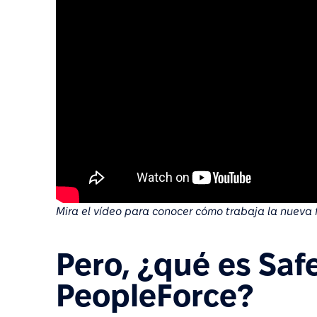
Mira el vídeo para conocer cómo trabaja la nueva fu
Pero, ¿qué es Saf
PeopleForce?