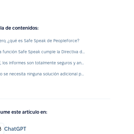
la de contenidos:
ero, ¿qué es Safe Speak de PeopleForce?
La función Safe Speak cumple la Directiva de la UE para la protección de los denunciantes de irregularidades
Sí, los informes son totalmente seguros y anónimos
No se necesita ninguna solución adicional para las denuncias
ume este artículo en:
ChatGPT