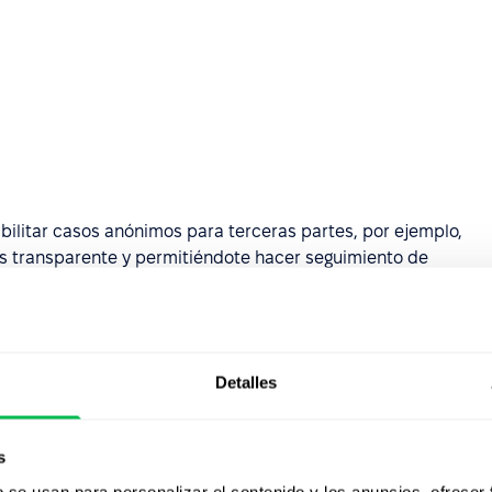
bilitar casos anónimos para terceras partes, por ejemplo,
s transparente y permitiéndote hacer seguimiento de
uede estar disponible para los candidatos a través de un
ción con ellos.
Detalles
s
b se usan para personalizar el contenido y los anuncios, ofrecer