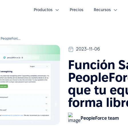
Productos
Precios
Recursos
Función Safe Speak en PeopleForce: Un lugar para que tu equipo hable de forma libre y anónima
2023-11-06
Función S
PeopleFor
que tu eq
forma lib
PeopleForce team