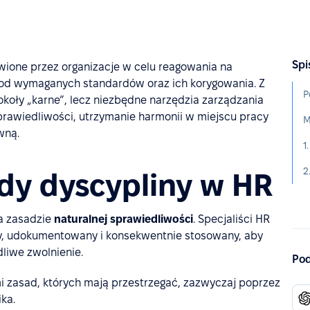
Spi
wione przez organizacje w celu reagowania na
od wymaganych standardów oraz ich korygowania. Z
P
tokoły „karne”, lecz niezbędne narzędzia zarządzania
prawiedliwości, utrzymanie harmonii w miejscu pracy
M
wną.
1
2
dy dyscypliny w HR
na zasadzie
naturalnej sprawiedliwości
. Specjaliści HR
ysty, udokumentowany i konsekwentnie stosowany, aby
liwe zwolnienie.
Pod
zasad, których mają przestrzegać, zazwyczaj poprzez
ka.