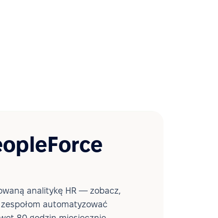
eopleForce
waną analitykę HR — zobacz,
a zespołom automatyzować
wet 80 godzin miesięcznie.