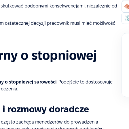
skutkować podobnymi konsekwencjami, niezależnie od
m ostatecznej decyzji pracownik musi mieć możliwość
rny o stopniowej
ny o stopniowej surowości
. Podejście to dostosowuje
roczenia.
i i rozmowy doradcze
HR często zachęca menedżerów do prowadzenia
k mający na celu rozwiązanie drobnych problemów —