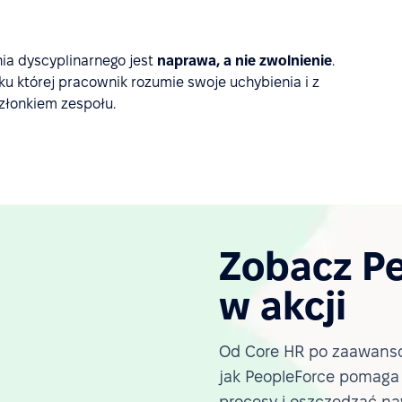
a dyscyplinarnego jest
naprawa, a nie zwolnienie
.
ku której pracownik rozumie swoje uchybienia i z
łonkiem zespołu.
Zobacz P
w akcji
Od Core HR po zaawanso
jak PeopleForce pomag
procesy i oszczędzać na