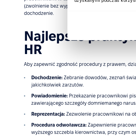
uzyskanymi podczas korzysta
(zwolnienie bez wypowiedzenia lub z wypłatą od
dochodzenie.
Najlepsze praktyk
HR
Aby zapewnić zgodność procedury z prawem, dział 
Dochodzenie:
Zebranie dowodów, zeznań świa
jakichkolwiek zarzutów.
Powiadomienie:
Przekazanie pracownikowi pi
zawierającego szczegóły domniemanego narus
Reprezentacja:
Zezwolenie pracownikowi na ob
Procedura odwoławcza:
Zapewnienie pracowni
wyższego szczebla kierownictwa, przy czym os