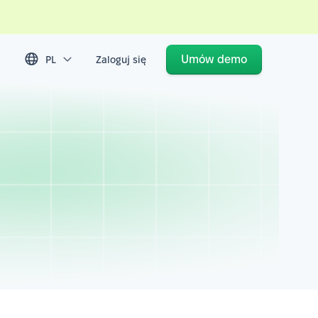
Umów demo
PL
Zaloguj się