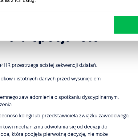
nia z ich usług.
prawy), pod warunkiem, że przeprowadzono rzetelne
i dla specjalistów
HR przestrzega ścisłej sekwencji działań:
dków i istotnych danych przed wysunięciem
semnego zawiadomienia o spotkaniu dyscyplinarnym,
zenia.
ecność kolegi lub przedstawiciela związku zawodowego.
kowi mechanizmu odwołania się od decyzji do
oba, która podjęła pierwotną decyzję, nie może