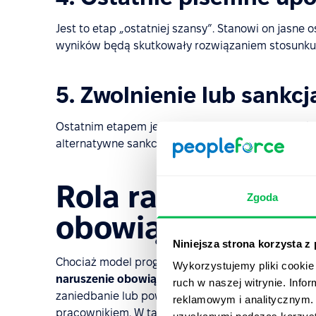
Jest to etap „ostatniej szansy”. Stanowi on jasne 
wyników będą skutkowały rozwiązaniem stosunku 
5. Zwolnienie lub sankcj
Ostatnim etapem jest rozwiązanie umowy. W niek
alternatywne sankcje, takie jak degradacja lub utr
Rola rażącego na
Zgoda
obowiązków
Niniejsza strona korzysta z
Chociaż model progresywny jest standardem, dział
Wykorzystujemy pliki cookie 
naruszenie obowiązków
. Są to wykroczenia tak 
ruch w naszej witrynie. Inf
zaniedbanie lub poważne molestowanie — że nis
reklamowym i analitycznym. 
pracownikiem. W takich przypadkach dział kadr m