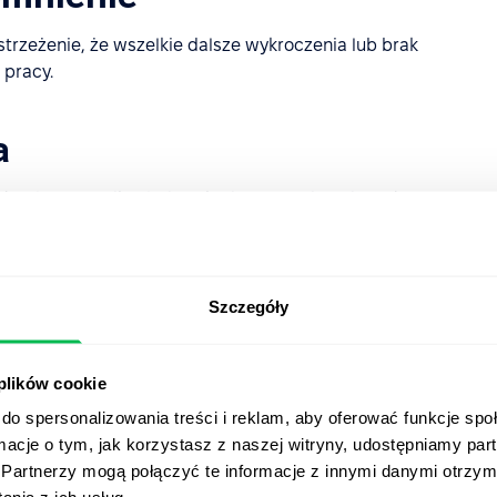
ostrzeżenie, że wszelkie dalsze wykroczenia lub brak
pracy.
a
tórych przypadkach dział kadr może zdecydować się na
ata stażu pracy, o ile pozwala na to umowa o pracę.
ruszenia
Szczegóły
 plików cookie
 kadr identyfikuje pewne działania jako
rażące
do spersonalizowania treści i reklam, aby oferować funkcje sp
poważne — takie jak kradzież, przemoc fizyczna, rażące
ormacje o tym, jak korzystasz z naszej witryny, udostępniamy p
zczą one „obowiązek zaufania” między pracodawcą a
Partnerzy mogą połączyć te informacje z innymi danymi otrzym
oże przejść bezpośrednio do zwolnienia dyscyplinarnego