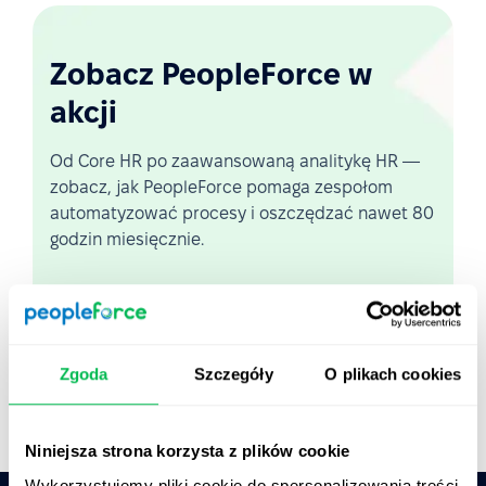
Zobacz PeopleForce w
akcji
Od Core HR po zaawansowaną analitykę HR —
zobacz, jak PeopleForce pomaga zespołom
automatyzować procesy i oszczędzać nawet 80
godzin miesięcznie.
Zobacz demo na żywo
Krótki przegląd platformy
Zgoda
Szczegóły
O plikach cookies
Niniejsza strona korzysta z plików cookie
Wykorzystujemy pliki cookie do spersonalizowania treści