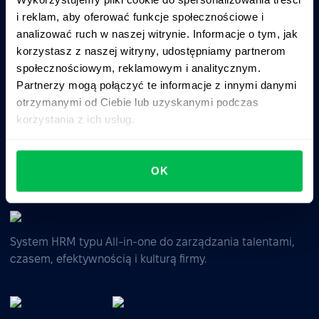
i reklam, aby oferować funkcje społecznościowe i
analizować ruch w naszej witrynie. Informacje o tym, jak
Zapytaj AI o podsumowanie PeopleForce:
korzystasz z naszej witryny, udostępniamy partnerom
ChatGPT
Claude
Perplexity
społecznościowym, reklamowym i analitycznym.
Partnerzy mogą połączyć te informacje z innymi danymi
otrzymanymi od Ciebie lub uzyskanymi podczas
Business driven. People focused.
korzystania z ich usług.
OK
System HRM typu All-in-one do zarządzania talentami,
czasem, efektywnością i kulturą firmy.