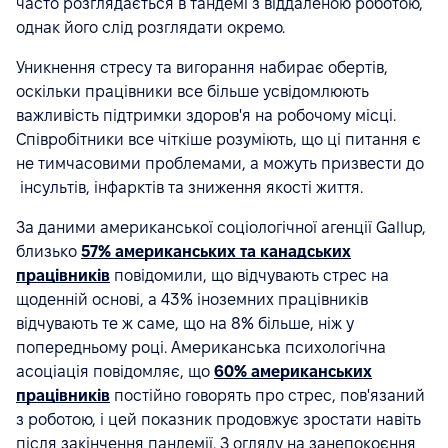
часто розглядається в тандемі з віддаленою роботою,
однак його слід розглядати окремо.
Уникнення стресу та вигорання набирає обертів,
оскільки працівники все більше усвідомлюють
важливість підтримки здоров'я на робочому місці.
Співробітники все чіткіше розуміють, що ці питання є
не тимчасовими проблемами, а можуть призвести до
інсультів, інфарктів та зниження якості життя.
За даними американської соціологічної агенції Gallup,
близько
57% американських та канадських
працівників
повідомили, що відчувають стрес на
щоденній основі, а 43% іноземних працівників
відчувають те ж саме, що на 8% більше, ніж у
попередньому році. Американська психологічна
асоціація повідомляє, що
60% американських
працівників
постійно говорять про стрес, пов'язаний
з роботою, і цей показник продовжує зростати навіть
після закінчення пандемії. З огляду на занепокоєння