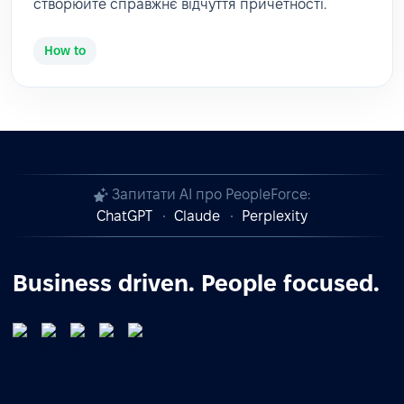
створюйте справжнє відчуття причетності.
How to
Запитати AI про PeopleForce:
ChatGPT
Claude
Perplexity
Business driven. People focused.