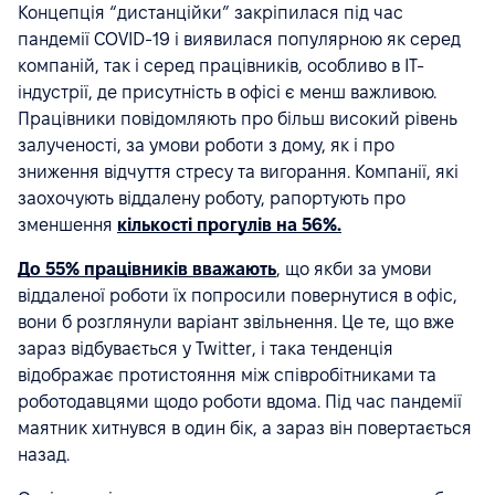
Концепція “дистанційки” закріпилася під час
пандемії COVID-19 і виявилася популярною як серед
компаній, так і серед працівників, особливо в ІТ-
індустрії, де присутність в офісі є менш важливою.
Працівники повідомляють про більш високий рівень
залученості, за умови роботи з дому, як і про
зниження відчуття стресу та вигорання. Компанії, які
заохочують віддалену роботу, рапортують про
зменшення
кількості прогулів на 56%.
До 55% працівників вважають
, що якби за умови
віддаленої роботи їх попросили повернутися в офіс,
вони б розглянули варіант звільнення. Це те, що вже
зараз відбувається у Twitter, і така тенденція
відображає протистояння між співробітниками та
роботодавцями щодо роботи вдома. Під час пандемії
маятник хитнувся в один бік, а зараз він повертається
назад.