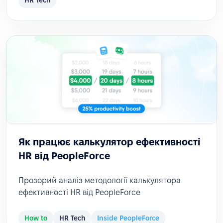
HR Tech
Як працює калькулятор ефективності
HR від PeopleForce
Прозорий аналіз методології калькулятора
ефективності HR від PeopleForce
How to
HR Tech
Inside PeopleForce