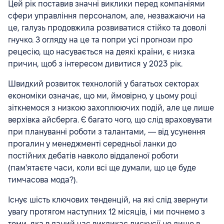
Цей рік поставив значні виклики перед компаніями
сфери управління персоналом, але, незважаючи на
це, галузь продовжила розвиватися стійко та доволі
гнучко. З огляду на це та попри усі прогнози про
рецесію, що насувається на деякі країни, є низка
причин, щоб з інтересом дивитися у 2023 рік.
Швидкий розвиток технологій у багатьох секторах
економіки означає, що ми, ймовірно, у цьому році
зіткнемося з низкою захоплюючих подій, але це лише
верхівка айсберга. Є багато чого, що слід враховувати
при плануванні роботи з талантами, — від усунення
прогалин у менеджменті середньої ланки до
постійних дебатів навколо віддаленої роботи
(пам'ятаєте часи, коли всі ще думали, що це буде
тимчасова мода?).
Існує шість ключових тенденцій, на які слід звернути
увагу протягом наступних 12 місяців, і ми почнемо з
теми, яка в даний час викликає дискусії не лише в