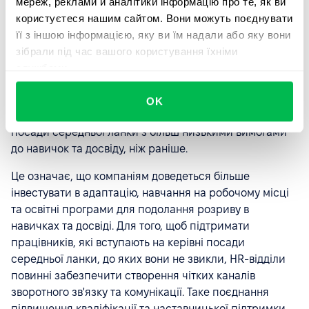
мереж, реклами й аналітики інформацію про те, як ви
рівні менеджменту середньої ланки. Такі
користуєтеся нашим сайтом. Вони можуть поєднувати
співробітники, як правило, у віці 30-40 років, мають
її з іншою інформацією, яку ви їм надали або яку вони
дітей і хотіли б проводити більше часу зі своїми
зібрали під час вашого користування їхніми
сім'ями, особливо якщо вони досі не мали доступу до
службами.
можливостей віддаленої роботи. Як наслідок, існує
значний розрив у навичках у цій сфері, і компанії
OK
зараз змушені наймати або просувати людей на
посади середньої ланки з більш низькими вимогами
до навичок та досвіду, ніж раніше.
Це означає, що компаніям доведеться більше
інвестувати в адаптацію, навчання на робочому місці
та освітні програми для подолання розриву в
навичках та досвіді. Для того, щоб підтримати
працівників, які вступають на керівні посади
середньої ланки, до яких вони не звикли, HR-відділи
повинні забезпечити створення чітких каналів
зворотного зв'язку та комунікації. Таке поєднання
підвищення кваліфікації та наставницької підтримки