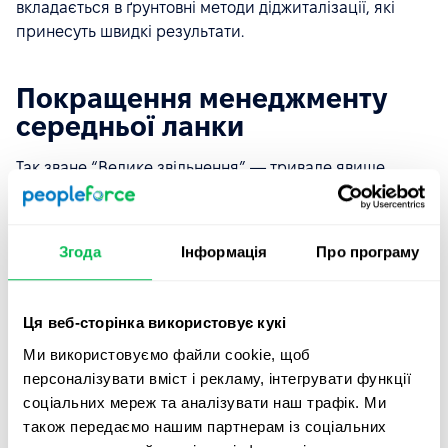
вкладається в ґрунтовні методи діджиталізації, які
принесуть швидкі результати.
Покращення менеджменту
середньої ланки
Так зване “Велике звільнення” — тривале явище,
спричинене пандемією COVID-19, коли все більша
кількість співробітників почала усвідомлювати свій
баланс між роботою та особистим життям. Як
Згода
Інформація
Про програму
наслідок, багато хто звільняється з роботи, яка, на
їхню думку, не приносить задоволення та викликає
стрес, і чим більше людей звільняється, тим більше це
Ця веб-сторінка використовує кукі
перетворюється на потік. За даними Бюро трудової
Ми використовуємо файли cookie, щоб
статистики США, з квітня 2021 року по квітень 2022
персоналізувати вміст і рекламу, інтегрувати функції
року
71,6 млн осіб залишили свої робочі місця
, що в
соціальних мереж та аналізувати наш трафік. Ми
середньому становить 3,98 млн осіб щомісяця.
також передаємо нашим партнерам із соціальних
Дефіцит працівників особливо гостро відчувається на