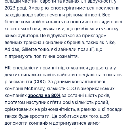
більшій частині Європи та країнах Співдружності, у
2023 році, ймовірно, спостерігатиметься посилення
заходів щодо забезпечення різноманітності. Все
більше компаній зважають на політичні погляди своєї
клієнтської бази, вважаючи, що це збільшить частку
їхньої аудиторії. Це відбувається за прикладом
великих транснаціональних брендів, таких як Nike,
Adidas, Gillette тощо, які зайняли позиції, що
підтримують політичне розмаїття.
HR-спеціалісти повинні підготуватися до цього, а у
деяких випадках навіть найняти спеціаліста з питань
різноманіття (CDO). За даними консалтингової
компанії McKinsey, кількість CDO в американських
компаніях
зросла на 80%
за останні шість років, і
протягом наступних п'яти років кількість ролей,
орієнтованих на різноманітність, в рамках цієї посади
також буде зростати. Це робиться для того, щоб
допомогти компаніям дотримуватися вимог