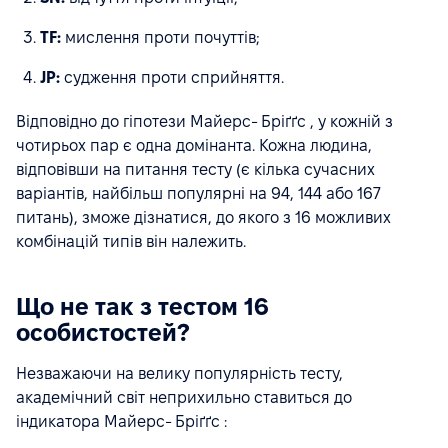
TF:
мислення проти почуттів;
JP:
судження проти сприйняття.
Відповідно до гіпотези Майерс- Бріґґс , у кожній з
чотирьох пар є одна домінанта. Кожна людина,
відповівши на питання тесту (є кілька сучасних
варіантів, найбільш популярні на 94, 144 або 167
питань), зможе дізнатися, до якого з 16 можливих
комбінацій типів він належить.
Що не так з тестом 16
особистостей?
Незважаючи на велику популярність тесту,
академічний світ неприхильно ставиться до
індикатора Майерс- Бріґґс :