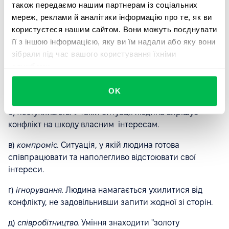
також передаємо нашим партнерам із соціальних
Концепція TKI
мереж, реклами й аналітики інформацію про те, як ви
користуєтеся нашим сайтом. Вони можуть поєднувати
Автори тесту визначають 5 стилів вирішення
її з іншою інформацією, яку ви їм надали або яку вони
конфліктів:
зібрали під час вашого користування їхніми
службами.
а)
змагання.
Модель поведінки, у якій людина не
бажає йти на компроміс і відмовляється
OK
співпрацювати.
б)
поступливість.
У такій ситуації людина вирішує
конфлікт на шкоду власним інтересам.
в)
компроміс.
Ситуація, у якій людина готова
співпрацювати та наполегливо відстоювати свої
інтереси.
г)
ігнорування.
Людина намагається ухилитися від
конфлікту, не задовільнивши запити жодної зі сторін.
д)
співробітництво.
Уміння знаходити "золоту