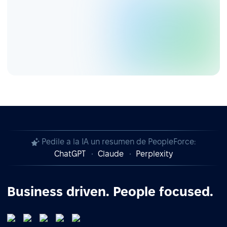
Pedile a la IA un resumen de PeopleForce:
ChatGPT
Claude
Perplexity
Business driven. People focused.