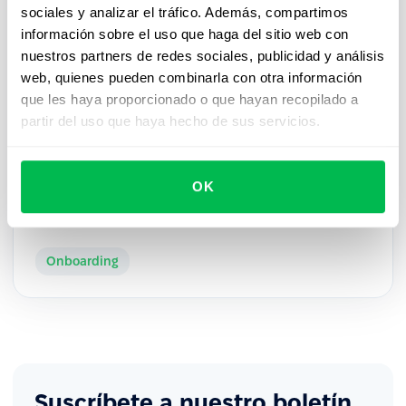
sociales y analizar el tráfico. Además, compartimos
información sobre el uso que haga del sitio web con
2023-08-21
nuestros partners de redes sociales, publicidad y análisis
web, quienes pueden combinarla con otra información
Preincorporación: un paso crucial para
que les haya proporcionado o que hayan recopilado a
partir del uso que haya hecho de sus servicios.
una experiencia del empleado positiva
La preincorporación supone una fase intermedia
OK
entre la aceptación del puesto y la fecha oficial de
incorporación del empleado.
Onboarding
Suscríbete a nuestro boletín