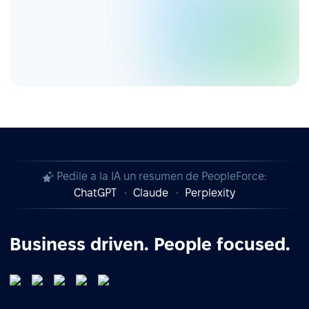
Pedile a la IA un resumen de PeopleForce:
ChatGPT
Claude
Perplexity
Business driven. People focused.