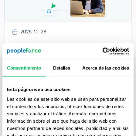
2025-10-28
Demo de Software de Gestión del
Talento: ¿Qué esperar y cómo
aprovecharla?
Consentimiento
Detalles
Acerca de las cookies
Descubre qué esperar de una demo de software
de gestión del talento, cómo prepararte, qué
Esta página web usa cookies
evaluar y cómo aprovecharla para mejorar la
Las cookies de este sitio web se usan para personalizar
eficiencia, automatizar procesos y tomar
el contenido y los anuncios, ofrecer funciones de redes
decisiones informadas.
sociales y analizar el tráfico. Además, compartimos
información sobre el uso que haga del sitio web con
HR Tech
nuestros partners de redes sociales, publicidad y análisis
web, quienes pueden combinarla con otra información