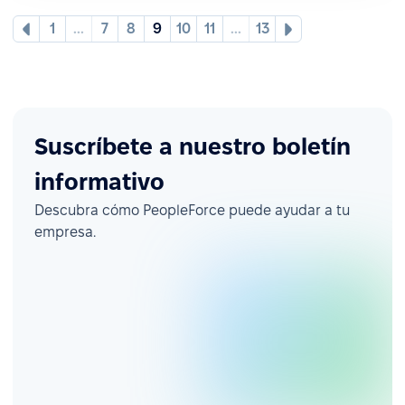
1
...
7
8
9
10
11
...
13
Suscríbete a nuestro boletín
informativo
Descubra cómo PeopleForce puede ayudar a tu
empresa.