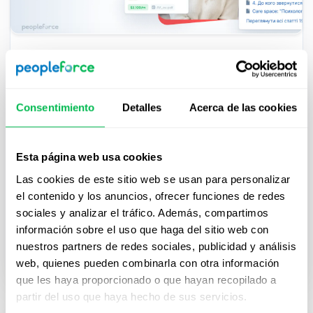
2023-11-21
Cómo robota.ua automatizó los
Consentimiento
Detalles
Acerca de las cookies
procesos de RRHH con PeopleForce.
Caso de Estudio
Esta página web usa cookies
Para optimizar los procesos de RRHH, la empresa
Las cookies de este sitio web se usan para personalizar
eligió PeopleForce - explicamos por qué nosotros
el contenido y los anuncios, ofrecer funciones de redes
y cómo ayudamos a cambiar la rutina de RRHH de
sociales y analizar el tráfico. Además, compartimos
robota.ua.
información sobre el uso que haga del sitio web con
nuestros partners de redes sociales, publicidad y análisis
Case studies
web, quienes pueden combinarla con otra información
que les haya proporcionado o que hayan recopilado a
partir del uso que haya hecho de sus servicios.